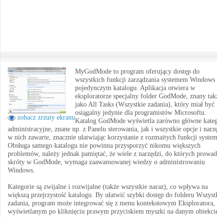
MyGodMode to program oferujący dostęp do
wszystkich funkcji zarządzania systemem Windows
pojedynczym katalogu. Aplikacja otwiera w
eksploratorze specjalny folder GodMode, znany tak
jako All Tasks (Wszystkie zadania), który miał być
osiągalny jedynie dla programistów Microsoftu.
zobacz zrzuty ekranu
Katalog GodMode wyświetla zarówno główne kateg
administracyjne, znane np. z Panelu sterowania, jak i wszystkie opcje i narz
w nich zawarte, znacznie ułatwiając korzystanie z rozmaitych funkcji syste
Obsługa samego katalogu nie powinna przysporzyć nikomu większych
problemów, należy jednak pamiętać, że wiele z narzędzi, do których prowa
skróty w GodMode, wymaga zaawansowanej wiedzy o administrowaniu
Windows.
Kategorie są zwijalne i rozwijalne (także wszystkie naraz), co wpływa na
większą przejrzystość katalogu. By ułatwić szybki dostęp do folderu Wszyst
zadania, program może integrować się z menu kontekstowym Eksploratora,
wyświetlanym po kliknięciu prawym przyciskiem myszki na danym obiekci