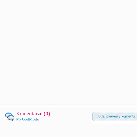
Komentarze (
0
)
MyGodMode