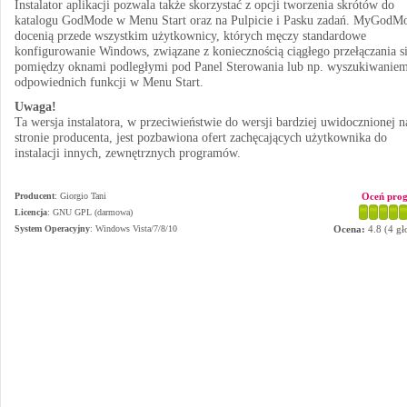
Instalator aplikacji pozwala także skorzystać z opcji tworzenia skrótów do
katalogu GodMode w Menu Start oraz na Pulpicie i Pasku zadań. MyGodM
docenią przede wszystkim użytkownicy, których męczy standardowe
konfigurowanie Windows, związane z koniecznością ciągłego przełączania s
pomiędzy oknami podległymi pod Panel Sterowania lub np. wyszukiwanie
odpowiednich funkcji w Menu Start.
Uwaga!
Ta wersja instalatora, w przeciwieństwie do wersji bardziej uwidocznionej n
stronie producenta, jest pozbawiona ofert zachęcających użytkownika do
instalacji innych, zewnętrznych programów.
Producent
:
Giorgio Tani
Oceń pro
Licencja
: GNU GPL (darmowa)
System Operacyjny
:
Windows Vista/7/8/10
Ocena:
4.8
(
4
gł