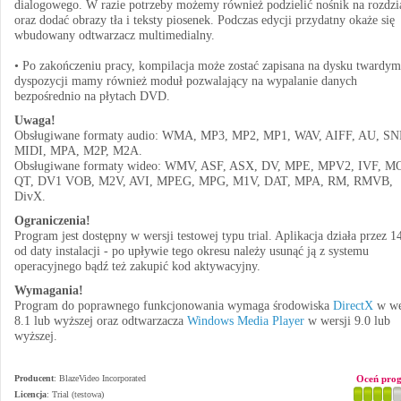
dialogowego. W razie potrzeby możemy również podzielić nośnik na rozdzi
oraz dodać obrazy tła i teksty piosenek. Podczas edycji przydatny okaże się
wbudowany odtwarzacz multimedialny.
• Po zakończeniu pracy, kompilacja może zostać zapisana na dysku twardy
dyspozycji mamy również moduł pozwalający na wypalanie danych
bezpośrednio na płytach DVD.
Uwaga!
Obsługiwane formaty audio: WMA, MP3, MP2, MP1, WAV, AIFF, AU, SN
MIDI, MPA, M2P, M2A.
Obsługiwane formaty wideo: WMV, ASF, ASX, DV, MPE, MPV2, IVF, M
QT, DV1 VOB, M2V, AVI, MPEG, MPG, M1V, DAT, MPA, RM, RMVB,
DivX.
Ograniczenia!
Program jest dostępny w wersji testowej typu trial. Aplikacja działa przez 1
od daty instalacji - po upływie tego okresu należy usunąć ją z systemu
operacyjnego bądź też zakupić kod aktywacyjny.
Wymagania!
Program do poprawnego funkcjonowania wymaga środowiska
DirectX
w we
8.1 lub wyższej oraz odtwarzacza
Windows Media Player
w wersji 9.0 lub
wyższej.
Producent
:
BlazeVideo Incorporated
Oceń pro
Licencja
: Trial (testowa)