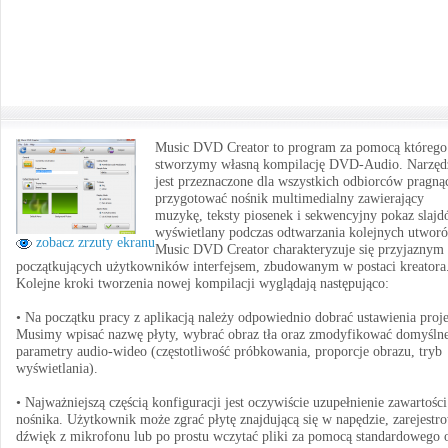
Music DVD Creator to program za pomocą którego
stworzymy własną kompilację DVD-Audio. Narzęd
jest przeznaczone dla wszystkich odbiorców pragną
przygotować nośnik multimedialny zawierający
muzykę, teksty piosenek i sekwencyjny pokaz slajd
wyświetlany podczas odtwarzania kolejnych utwor
zobacz zrzuty ekranu
Music DVD Creator charakteryzuje się przyjaznym 
początkujących użytkowników interfejsem, zbudowanym w postaci kreatora
Kolejne kroki tworzenia nowej kompilacji wyglądają następująco:
• Na początku pracy z aplikacją należy odpowiednio dobrać ustawienia proje
Musimy wpisać nazwę płyty, wybrać obraz tła oraz zmodyfikować domyśln
parametry audio-wideo (częstotliwość próbkowania, proporcje obrazu, tryb
wyświetlania).
• Najważniejszą częścią konfiguracji jest oczywiście uzupełnienie zawartości
nośnika. Użytkownik może zgrać płytę znajdującą się w napędzie, zarejestr
dźwięk z mikrofonu lub po prostu wczytać pliki za pomocą standardowego 