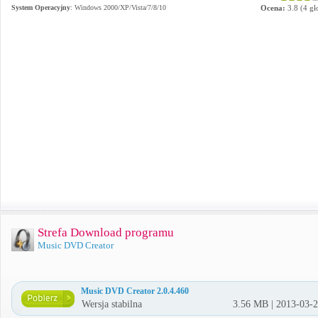
System Operacyjny
:
Windows 2000/XP/Vista/7/8/10
Ocena:
3.8
(
4
gł
Strefa Download programu
Music DVD Creator
Music DVD Creator 2.0.4.460
Wersja stabilna
3.56 MB | 2013-03-