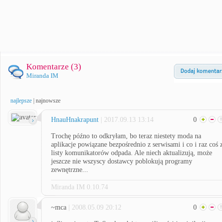
Komentarze (
3
)
Miranda IM
najlepsze
|
najnowsze
HnauHnakrapunt
| 2017.09.13 13:14
0
Trochę późno to odkryłam, bo teraz niestety moda na
aplikacje powiązane bezpośrednio z serwisami i co i raz coś 
listy komunikatorów odpada. Ale niech aktualizują, może
jeszcze nie wszyscy dostawcy poblokują programy
zewnętrzne...
Miranda IM 0.10.74
~mca
| 2008.05.09 20:12
0