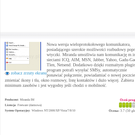
Nowa wersja wieloprotokołowego komunikatora,
posiadającego szerokie możliwości rozbudowy popr
wtyczki. Miranda umożliwia nam komunikację m.in
sieciami ICQ, AIM, MSN, Jabber, Yahoo, Gadu-Ga
Tlen, Netsend. Dodatkowo dzięki rozmaitym plug
program potrafi wysyłać SMSy, automatycznie
zobacz zrzuty ekranu
ponawiać połączenie, powiadamiać o nowej poczcie
zmieniać ikony i tła, okno rozmowy, listę kontaktów i dużo więcej. Zabiera
minimum zasobów i jest wygodny jeśli chodzi o mobilność.
Producent
:
Miranda IM
Oceń pro
Licencja
: Freeware (darmowa)
System Operacyjny
:
Windows NT/2000/XP/Vista/7/8/10
Ocena:
3.7
(
50
gł