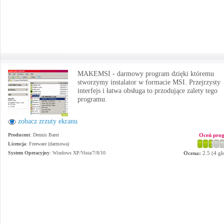
MAKEMSI - darmowy program dzięki któremu
stworzymy instalator w formacie MSI. Przejrzysty
interfejs i łatwa obsługa to przodujące zalety tego
programu.
zobacz zrzuty ekranu
Producent
:
Dennis Barei
Oceń pro
Licencja
: Freeware (darmowa)
System Operacyjny
:
Windows XP/Vista/7/8/10
Ocena:
2.5
(
4
gł