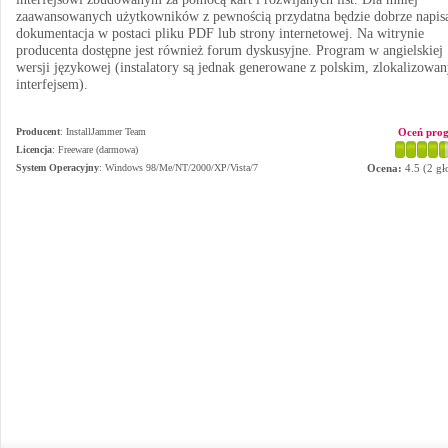
zaawansowanych użytkowników z pewnością przydatna będzie dobrze napis
dokumentacja w postaci pliku PDF lub strony internetowej. Na witrynie
producenta dostępne jest również forum dyskusyjne. Program w angielskiej
wersji językowej (instalatory są jednak generowane z polskim, zlokalizowa
interfejsem).
Producent
:
InstallJammer Team
Oceń pro
Licencja
: Freeware (darmowa)
System Operacyjny
:
Windows 98/Me/NT/2000/XP/Vista/7
Ocena:
4.5
(
2
gł