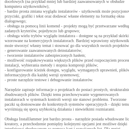
docelowych (na przykład mniej lub bardziej zaawansowanych w obsłudze
komputera użytkowników);
- bardzo prosta zmiana wyglądu instalatorów - użytkownik może pozycjon
przyciski, grafiki i tekst oraz dodawać własne elementy na formatkę okna
dialogowego;
- obsługa za pomocą linii komend - projekty mogą być przetwarzane wedłu
zadanych kryteriów, pojedynczo lub grupowo;
- obsługa wielu trybów wyglądu instalatora - dostępne są na przykład skórki
wzorowane na komercyjnych instalatorach. Bardziej wprawiony użytkownik
może stworzyć własny temat i stosować go dla wszystkich swoich projektów
- generowanie zaawansowanych deinstalatorów;
- tworzenie instalatorów zabezpieczonych hasłem;
- możliwość rozpakowywania większych plików przed rozpoczęciem proces
instalacji, wybierania metody i stopnia kompresji plików;
- konfigurowanie ścieżek dostępu, wyglądu, wymaganych uprawnień, plikó
informacyjnych dla każdej wersji systemowej;
- proste narzędzie testowe i debugowanie instalatorów.
Narzędzie zapisuje informacje o projektach do postaci prostych, strukturalni
zbudowanych plików. Dzięki temu przechowywanie wygenerowanych
instalatorach w systemach kontroli wersji nie stanowi problemu. Tworzone
paczki są dostosowane do konkretnych systemów operacyjnych - dzięki tem
wyróżniają się sporą szybkością działania i niewielkimi rozmiarami.
Obsługa InstallJammer jest bardzo prosta - narzędzie posiada wbudowane li
kreatory, a przechodzenie pomiędzy kolejnymi opcjami jest możliwe dzięki
interfejsowi zbudowanym za pomocą kart i rozwijanych list. Dla mniej