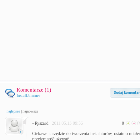
Komentarze (
1
)
InstallJammer
najlepsze
|
najnowsze
~Ryszard
| 2011.05.13 09:56
0
Ciekawe narzędzie do tworzenia instalatorów, ostatnio miał
przyjemność używać.