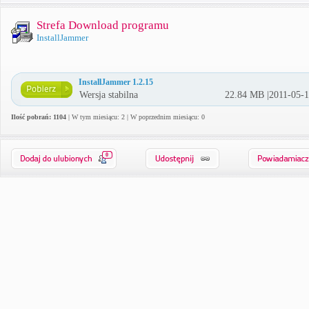
Strefa Download programu
InstallJammer
InstallJammer 1.2.15
Wersja stabilna
22.84 MB |2011-05-
Ilość pobrań: 1104
| W tym miesiącu: 2 | W poprzednim miesiącu: 0
0