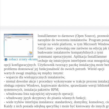
InstallJammer to darmowe (Open Source), przenoś
narzędzie do tworzenia instalatorów. Program posi
wersje na wiele platform, w tym Microsoft Window
Gnu/Linux - pozwalają one zarówno na edycję jak i
budowanie instalatorów kompatybilnych z tymi
systemami operacyjnymi. Aplikacja InstallJammer
zobacz zrzuty ekranu
cechuje się intuicyjnym interfejsem oraz mnogością
opcji konfiguracyjnych. Użytkownik tworzący paczkę instalacyjną może bez
problemu dostosować jej funkcjonalność do swoich potrzeb. Wśród opcji
wartych uwagi znajdują się między innymi:
- wsparcie dla wielojęzycznych instalatorów,
- niemal dowolne akcje i procedury wykonywane w trakcje procesu instalacj
obsługa rejestru Windows, kopiowanie skrótów, sprawdzanie wersji bibliote
systemowych, instalacja pakietów RPM;
- wbudowana lista najczęściej używanych operacji;
- wbudowany język skryptowy do pisania własnych funkcji;
- wiele trybów interfejsu instalatora: standardowy, domyślny, konsolowy, ci
Każdy z nich posiada odrębną specyfikę i może być kierowany do innych g