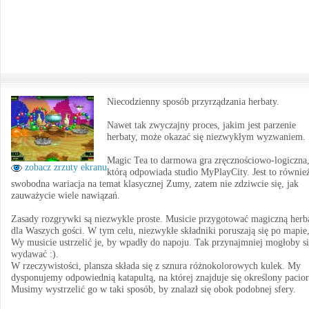
Niecodzienny sposób przyrządzania herbaty.
Nawet tak zwyczajny proces, jakim jest parzenie
herbaty, może okazać się niezwykłym wyzwaniem.
Magic Tea to darmowa gra zręcznościowo-logiczna,
zobacz zrzuty ekranu
którą odpowiada studio MyPlayCity. Jest to równie
swobodna wariacja na temat klasycznej Zumy, zatem nie zdziwcie się, jak
zauważycie wiele nawiązań.
Zasady rozgrywki są niezwykle proste. Musicie przygotować magiczną herb
dla Waszych gości. W tym celu, niezwykłe składniki poruszają się po mapie,
Wy musicie ustrzelić je, by wpadły do napoju. Tak przynajmniej mogłoby s
wydawać :).
W rzeczywistości, plansza składa się z sznura różnokolorowych kulek. My
dysponujemy odpowiednią katapultą, na której znajduje się określony pacior
Musimy wystrzelić go w taki sposób, by znalazł się obok podobnej sfery.