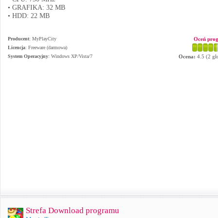
• GRAFIKA: 32 MB
• HDD: 22 MB
Producent
:
MyPlayCity
Oceń pro
Licencja
: Freeware (darmowa)
System Operacyjny
:
Windows XP/Vista/7
Ocena:
4.5
(
2
gł
Strefa Download programu