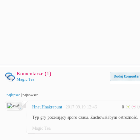
Komentarze (
1
)
Magic Tea
najlepsze
|
najnowsze
HnauHnakrapunt
| 2017.09.19 12:46
0
Typ gry pożerający sporo czasu. Zachowałabym ostrożność.
Magic Tea