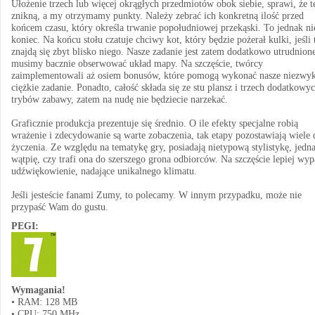
Ułożenie trzech lub więcej okrągłych przedmiotów obok siebie, sprawi, że t
znikną, a my otrzymamy punkty. Należy zebrać ich konkretną ilość przed
końcem czasu, który określa trwanie popołudniowej przekąski. To jednak ni
koniec. Na końcu stołu czatuje chciwy kot, który będzie pożerał kulki, jeśli 
znajdą się zbyt blisko niego. Nasze zadanie jest zatem dodatkowo utrudnione
musimy bacznie obserwować układ mapy. Na szczęście, twórcy
zaimplementowali aż osiem bonusów, które pomogą wykonać nasze niezwyk
ciężkie zadanie. Ponadto, całość składa się ze stu plansz i trzech dodatkowy
trybów zabawy, zatem na nudę nie będziecie narzekać.
Graficznie produkcja prezentuje się średnio. O ile efekty specjalne robią
wrażenie i zdecydowanie są warte zobaczenia, tak etapy pozostawiają wiele 
życzenia. Ze względu na tematykę gry, posiadają nietypową stylistykę, jedn
wątpię, czy trafi ona do szerszego grona odbiorców. Na szczęście lepiej wy
udźwiękowienie, nadające unikalnego klimatu.
Jeśli jesteście fanami Zumy, to polecamy. W innym przypadku, może nie
przypaść Wam do gustu.
PEGI:
Wymagania!
• RAM: 128 MB
• CPU: 750 MHz