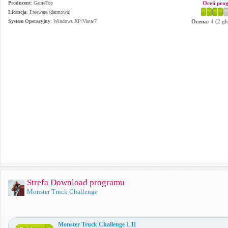
Producent
:
GameTop
Oceń pro
Licencja
: Freeware (darmowa)
System Operacyjny
:
Windows XP/Vista/7
Ocena:
4
(
2
gł
Strefa Download programu
Monster Truck Challenge
Monster Truck Challenge 1.11