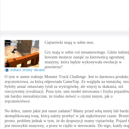
Ciężarówki mają w sobie moc.
Gry mają w sobie coś niesamowitego. Gdzie indziej
bowiem możecie zasiąść za kierownicą ogromnej
maszyny, która będzie wykonywała ewolucje w
powietrzu?
zobacz zrzuty ekranu
O tym w sumie traktuje Monster Truck Challenge. Jest to darmowa produkc
zręcznościowa, za którą odpowiada GameTop. Ze względu na tematykę, mo
byłoby uznać omawiany tytuł za wyścigówkę, ale więcej tu skakania, niż
rzeczywistej rywalizacji. Poza tym, sam model sterowania i fizyka pojazdów
tak bardzo nierealistyczne, że trudno mówić o czymś innym, jak o
zręcznościówce.
No dobra, zatem jakie jest nasze zadanie? Mamy przed sobą mniej lub bardz
skomplikowaną trasę, którą należy przebyć w jak najkrótszym czasie. Brzmi
prosto, problem jednak w tym, że do dyspozycji mamy ciężarówkę. Pojazd 
jest niezwykle masywny, a przez to ciężki w sterowaniu. Do tego, każdy eta