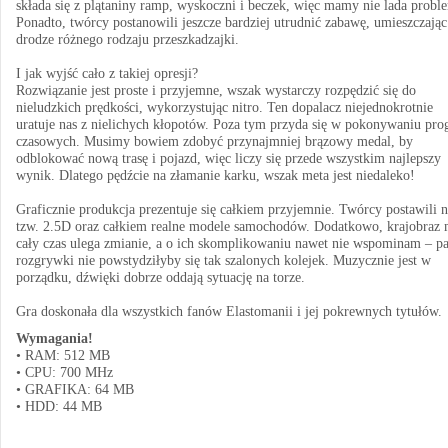
składa się z plątaniny ramp, wyskoczni i beczek, więc mamy nie lada probl
Ponadto, twórcy postanowili jeszcze bardziej utrudnić zabawę, umieszczając
drodze różnego rodzaju przeszkadzajki.
I jak wyjść cało z takiej opresji?
Rozwiązanie jest proste i przyjemne, wszak wystarczy rozpędzić się do
nieludzkich prędkości, wykorzystując nitro. Ten dopalacz niejednokrotnie
uratuje nas z nielichych kłopotów. Poza tym przyda się w pokonywaniu pr
czasowych. Musimy bowiem zdobyć przynajmniej brązowy medal, by
odblokować nową trasę i pojazd, więc liczy się przede wszystkim najlepszy
wynik. Dlatego pędźcie na złamanie karku, wszak meta jest niedaleko!
Graficznie produkcja prezentuje się całkiem przyjemnie. Twórcy postawili 
tzw. 2.5D oraz całkiem realne modele samochodów. Dodatkowo, krajobraz
cały czas ulega zmianie, a o ich skomplikowaniu nawet nie wspominam – pa
rozgrywki nie powstydziłyby się tak szalonych kolejek. Muzycznie jest w
porządku, dźwięki dobrze oddają sytuację na torze.
Gra doskonała dla wszystkich fanów Elastomanii i jej pokrewnych tytułów.
Wymagania!
• RAM: 512 MB
• CPU: 700 MHz
• GRAFIKA: 64 MB
• HDD: 44 MB