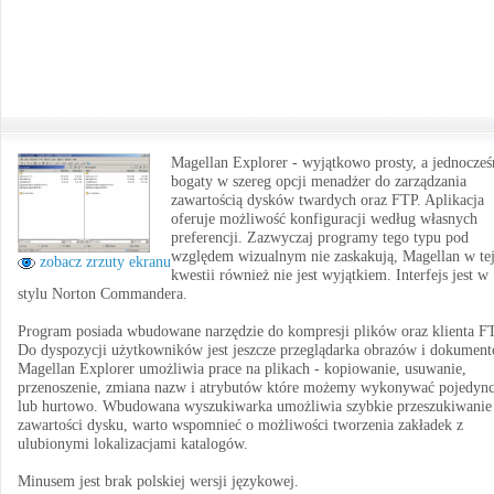
Magellan Explorer - wyjątkowo prosty, a jednocześ
bogaty w szereg opcji menadżer do zarządzania
zawartością dysków twardych oraz FTP. Aplikacja
oferuje możliwość konfiguracji według własnych
preferencji. Zazwyczaj programy tego typu pod
względem wizualnym nie zaskakują, Magellan w te
zobacz zrzuty ekranu
kwestii również nie jest wyjątkiem. Interfejs jest w
stylu Norton Commandera.
Program posiada wbudowane narzędzie do kompresji plików oraz klienta F
Do dyspozycji użytkowników jest jeszcze przeglądarka obrazów i dokument
Magellan Explorer umożliwia prace na plikach - kopiowanie, usuwanie,
przenoszenie, zmiana nazw i atrybutów które możemy wykonywać pojedyn
lub hurtowo. Wbudowana wyszukiwarka umożliwia szybkie przeszukiwanie
zawartości dysku, warto wspomnieć o możliwości tworzenia zakładek z
ulubionymi lokalizacjami katalogów.
Minusem jest brak polskiej wersji językowej.