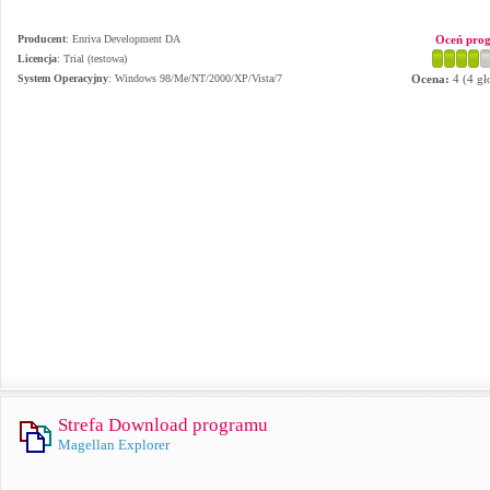
Producent
:
Enriva Development DA
Oceń pro
Licencja
: Trial (testowa)
System Operacyjny
:
Windows 98/Me/NT/2000/XP/Vista/7
Ocena:
4
(
4
gł
Strefa Download programu
Magellan Explorer