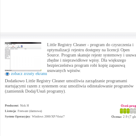
Little Registry Cleaner - program do czyszczenia i
optymalizacji rejestru dostępny na licencji Open
Source. Program skanuje rejestr systemowy i usuw
zbędne i nieprawidłowe wpisy. Dla większego
bezpieczeństwa program robi kopię zapasową
usuwanych wpisów.
zobacz zrzuty ekranu
Dodatkowo Little Registry Cleaner umożliwia zarządzanie programami
startującymi razem z systemem oraz umożliwia odinstalowanie programów
(zamiennik Dodaj/Usuń programy).
Producent
:
Nick H
Oceń pro
Licencja
: Freeware (darmowa)
System Operacyjny
:
Windows 2000/XP/Vista/7
Ocena:
2.9
(
7
gł