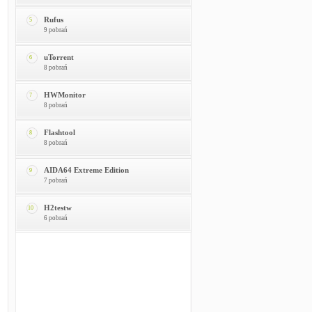
Rufus
5
9 pobrań
uTorrent
6
8 pobrań
HWMonitor
7
8 pobrań
Flashtool
8
8 pobrań
AIDA64 Extreme Edition
9
7 pobrań
H2testw
10
6 pobrań