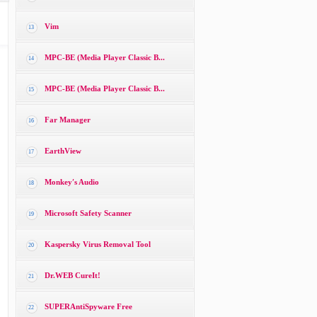
Vim
13
MPC-BE (Media Player Classic B...
14
MPC-BE (Media Player Classic B...
15
Far Manager
16
EarthView
17
Monkey′s Audio
18
Microsoft Safety Scanner
19
Kaspersky Virus Removal Tool
20
Dr.WEB CureIt!
21
SUPERAntiSpyware Free
22