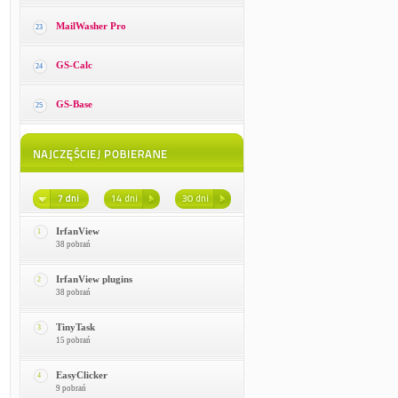
MailWasher Pro
23
GS-Calc
24
GS-Base
25
IrfanView
1
38 pobrań
IrfanView plugins
2
38 pobrań
TinyTask
3
15 pobrań
EasyClicker
4
9 pobrań