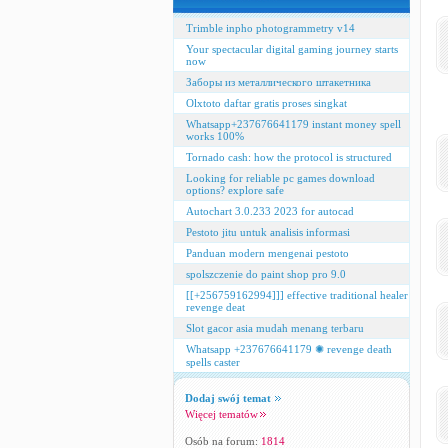
Trimble inpho photogrammetry v14
Your spectacular digital gaming journey starts
now
Заборы из металлического штакетника
Olxtoto daftar gratis proses singkat
Whatsapp+237676641179 instant money spell
works 100%
Tornado cash: how the protocol is structured
Looking for reliable pc games download
options? explore safe
Autochart 3.0.233 2023 for autocad
Pestoto jitu untuk analisis informasi
Panduan modern mengenai pestoto
spolszczenie do paint shop pro 9.0
[[+256759162994]]] effective traditional healer
revenge deat
Slot gacor asia mudah menang terbaru
Whatsapp +237676641179 ✺ revenge death
spells caster
Dodaj swój temat
Więcej tematów
Osób na forum:
1814