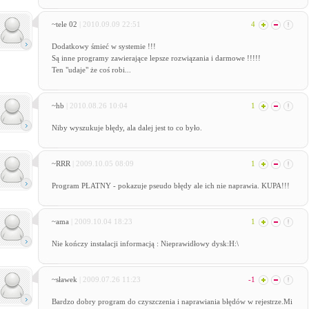
~tele 02
| 2010.09.09 22:51
4
Dodatkowy śmieć w systemie !!!
Są inne programy zawierające lepsze rozwiązania i darmowe !!!!!
Ten "udaje" że coś robi...
~hb
| 2010.08.26 10:04
1
Niby wyszukuje błędy, ala dalej jest to co było.
~RRR
| 2009.10.05 08:09
1
Program PŁATNY - pokazuje pseudo błędy ale ich nie naprawia. KUPA!!!
~ama
| 2009.10.04 18:23
1
Nie kończy instalacji informacją : Nieprawidłowy dysk:H:\
~sławek
| 2009.07.26 11:23
-1
Bardzo dobry program do czyszczenia i naprawiania błędów w rejestrze.Mi