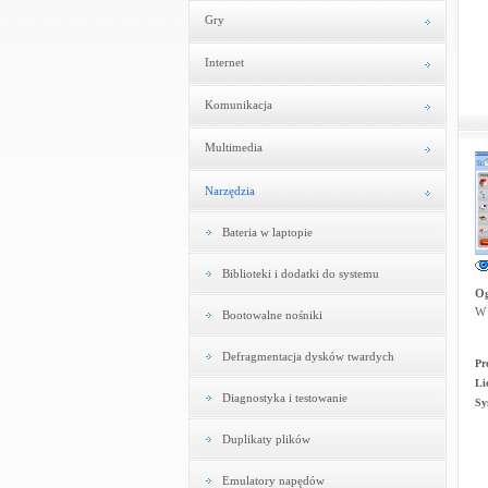
Gry
Internet
Komunikacja
Multimedia
Narzędzia
Bateria w laptopie
Biblioteki i dodatki do systemu
Og
W 
Bootowalne nośniki
Defragmentacja dysków twardych
Pr
Li
Diagnostyka i testowanie
Sy
Duplikaty plików
Emulatory napędów