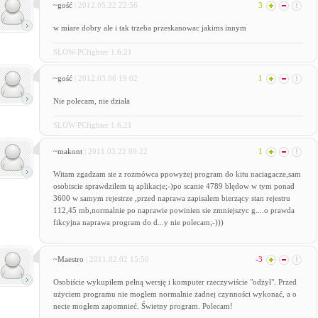
~gość
| 2012.05.22 22:56
3
w miare dobry ale i tak trzeba przeskanowac jakims innym
SLOW-PCfighter 1.6.21
~gość
| 2012.03.06 19:02
1
Nie polecam, nie działa
SLOW-PCfighter 1.6.21
~makont
| 2011.03.22 09:22
1
Witam zgadzam sie z rozmówca ppowyżej program do kitu naciagacze,sam
osobiscie sprawdzilem tą aplikacje;-)po scanie 4789 blędow w tym ponad
3600 w samym rejestrze ,przed naprawa zapisalem bierzący stan rejestru
112,45 mb,normalnie po naprawie powinien sie zmniejszyc g....o prawda
fikcyjna naprawa program do d...y nie polecam;-)))
~Maestro
| 2011.02.02 15:50
-3
Osobiście wykupiłem pełną wersję i komputer rzeczywiście "odżył". Przed
użyciem programu nie mogłem normalnie żadnej czynności wykonać, a o
necie mogłem zapomnieć. Świetny program. Polecam!