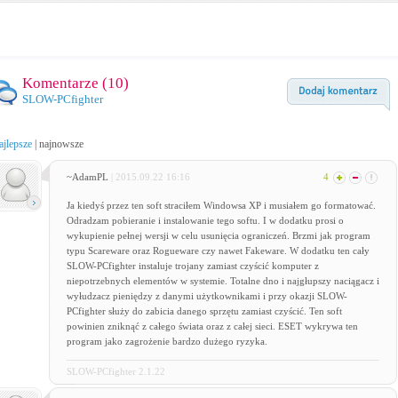
Komentarze (
10
)
SLOW-PCfighter
ajlepsze
|
najnowsze
~AdamPL
| 2015.09.22 16:16
4
Ja kiedyś przez ten soft straciłem Windowsa XP i musiałem go formatować.
Odradzam pobieranie i instalowanie tego softu. I w dodatku prosi o
wykupienie pełnej wersji w celu usunięcia ograniczeń. Brzmi jak program
typu Scareware oraz Rogueware czy nawet Fakeware. W dodatku ten cały
SLOW-PCfighter instaluje trojany zamiast czyścić komputer z
niepotrzebnych elementów w systemie. Totalne dno i najgłupszy naciągacz i
wyłudzacz pieniędzy z danymi użytkownikami i przy okazji SLOW-
PCfighter służy do zabicia danego sprzętu zamiast czyścić. Ten soft
powinien zniknąć z całego świata oraz z całej sieci. ESET wykrywa ten
program jako zagrożenie bardzo dużego ryzyka.
SLOW-PCfighter 2.1.22