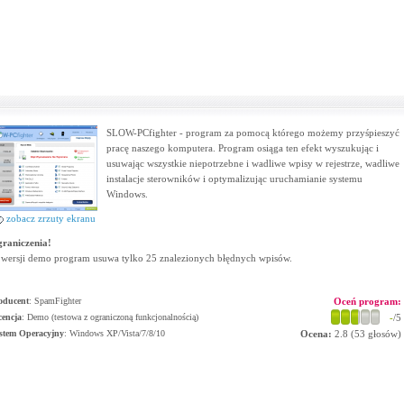
SLOW-PCfighter - program za pomocą którego możemy przyśpieszyć
pracę naszego komputera. Program osiąga ten efekt wyszukując i
usuwając wszystkie niepotrzebne i wadliwe wpisy w rejestrze, wadliwe
instalacje sterowników i optymalizując uruchamianie systemu
Windows.
zobacz zrzuty ekranu
raniczenia!
wersji demo program usuwa tylko 25 znalezionych błędnych wpisów.
oducent
:
SpamFighter
Oceń program:
cencja
: Demo (testowa z ograniczoną funkcjonalnością)
-
/5
stem Operacyjny
:
Windows XP/Vista/7/8/10
Ocena:
2.8
(
53
głosów)