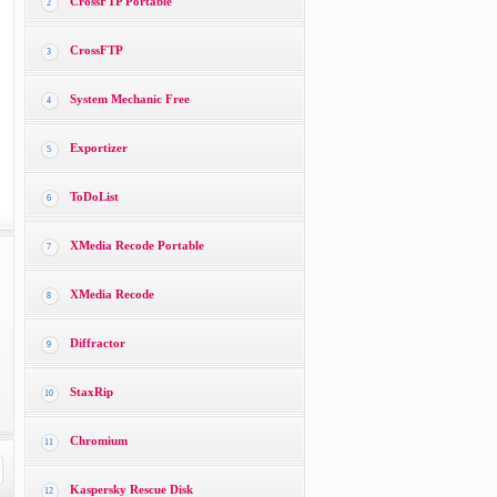
CrossFTP Portable
2
CrossFTP
3
System Mechanic Free
4
Exportizer
5
ToDoList
6
XMedia Recode Portable
7
XMedia Recode
8
Diffractor
9
StaxRip
10
Chromium
11
Kaspersky Rescue Disk
12