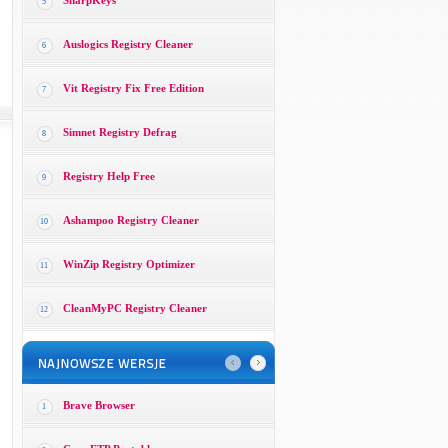
SharpKeys
5
Auslogics Registry Cleaner
6
Vit Registry Fix Free Edition
7
Simnet Registry Defrag
8
Registry Help Free
9
Ashampoo Registry Cleaner
10
WinZip Registry Optimizer
11
CleanMyPC Registry Cleaner
12
Brave Browser
1