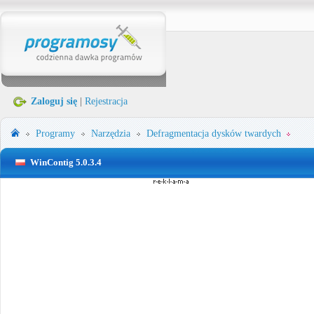
Zaloguj się
|
Rejestracja
Programy
Narzędzia
Defragmentacja dysków twardych
WinContig 5.0.3.4