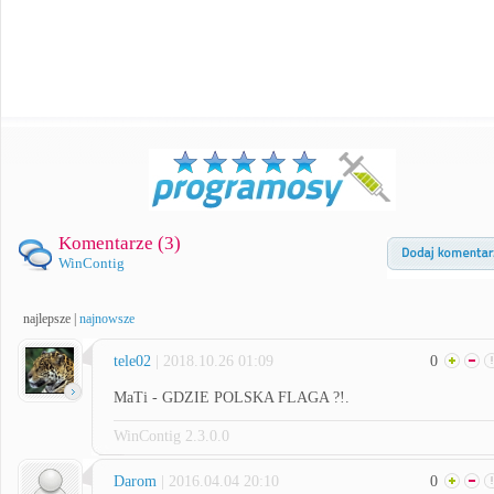
Komentarze (
3
)
WinContig
najlepsze
|
najnowsze
tele02
| 2018.10.26 01:09
0
MaTi - GDZIE POLSKA FLAGA ?!.
WinContig 2.3.0.0
Darom
| 2016.04.04 20:10
0