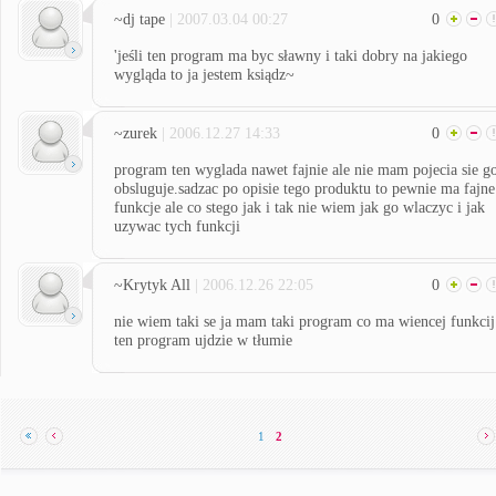
~dj tape
| 2007.03.04 00:27
0
'jeśli ten program ma byc sławny i taki dobry na jakiego
wygląda to ja jestem ksiądz~
~zurek
| 2006.12.27 14:33
0
program ten wyglada nawet fajnie ale nie mam pojecia sie g
obsluguje.sadzac po opisie tego produktu to pewnie ma fajne
funkcje ale co stego jak i tak nie wiem jak go wlaczyc i jak
uzywac tych funkcji
~Krytyk All
| 2006.12.26 22:05
0
nie wiem taki se ja mam taki program co ma wiencej funkcij
ten program ujdzie w tłumie
1
2