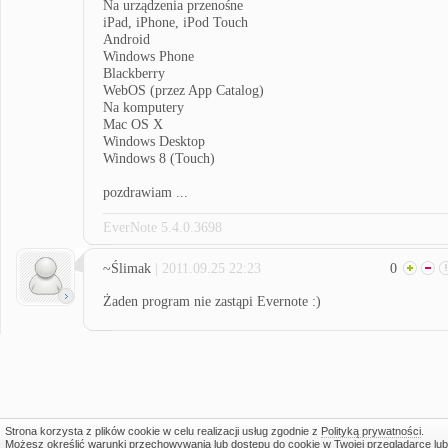
Na urządzenia przenośne
iPad, iPhone, iPod Touch
Android
Windows Phone
Blackberry
WebOS (przez App Catalog)
Na komputery
Mac OS X
Windows Desktop
Windows 8 (Touch)
pozdrawiam ...
EverNote 5.4.0.3698
~Ślimak
| 2011.09.25 22:23
0
Żaden program nie zastąpi Evernote :)
Strona korzysta z plików cookie w celu realizacji usług zgodnie z
Polityką prywatności
.
Możesz określić warunki przechowywania lub dostępu do cookie w Twojej przeglądarce lub