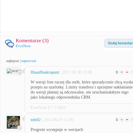
Komentarze (
3
)
EverNote
najlepsze
|
najnowsze
HnauHnakrapunt
| 2017.09.30 13:08
0
W wersji free raczej dla osób, które sporadycznie chcą wysła
przepis na szarlotkę. Limity transferu i uprzejme nakłanianie
do wersji płatnej są odczuwalne, nie uruchamiałabym tego
jako lokalnego odpowiednika CRM.
EverNote 6.7.5.5825
tele02
| 2014.06.07 11:06
0
Progrem występuje w wersjach: