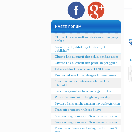
Olxtoto link alternatif untuk akses online yang
praktis
Should i self publish my book or get a
publisher?
Olxtoto link alternatif dan solusi kendala akses
n
Olxtoto link alternatif dan panduan pengguna
1xbet cashback bonus code: €130 bonus
Panduan akses olxtoto dengan browser aman
Cara menemukan informasi olxtoto link
alternatif
Cara menggunakan halaman login olxtoto
Romantic moments to brighten your day
Saytda ödəniş əməliyyatlarını həyata keçirərkən
Transcript requests without delays
Sea-doo гидроциклы 2026 модельного года.
Sea-doo гидроциклы 2026 модельного года.
Premium online sports betting platform fast &
safe