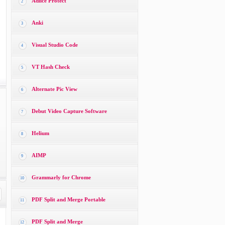
Adlice Protect
2
Anki
3
Visual Studio Code
4
VT Hash Check
5
Alternate Pic View
6
Debut Video Capture Software
7
Helium
8
AIMP
9
Grammarly for Chrome
10
PDF Split and Merge Portable
11
PDF Split and Merge
12