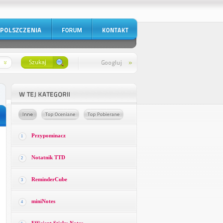
Przypominacz
1
Notatnik TTD
2
ReminderCube
3
miniNotes
4