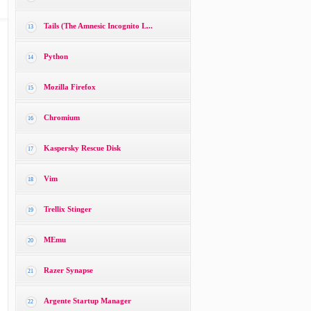
Tails (The Amnesic Incognito L...
13
Python
14
Mozilla Firefox
15
Chromium
16
Kaspersky Rescue Disk
17
Vim
18
Trellix Stinger
19
MEmu
20
Razer Synapse
21
Argente Startup Manager
22