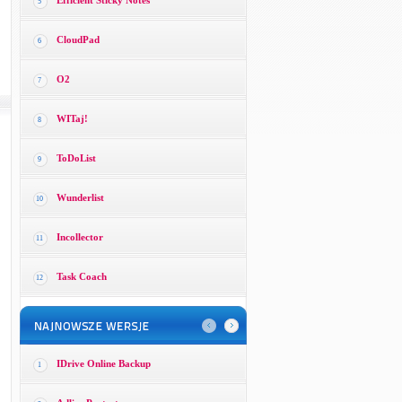
Efficient Sticky Notes
5
CloudPad
6
O2
7
WITaj!
8
ToDoList
9
Wunderlist
10
Incollector
11
Task Coach
12
IDrive Online Backup
1