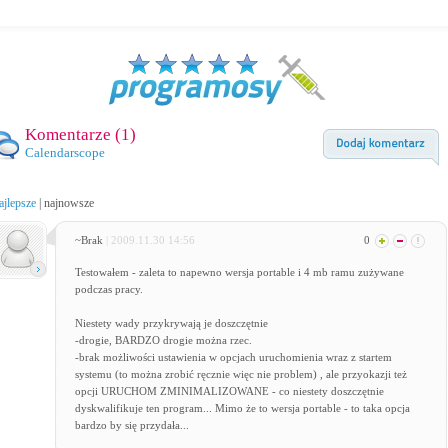
Komentarze (
1
)
Calendarscope
ajlepsze
|
najnowsze
~Brak
| 2009.11.30 14:56
0
Testowałem - zaleta to napewno wersja portable i 4 mb ramu zużywane
podczas pracy.
Niestety wady przykrywają je doszczętnie
-drogie, BARDZO drogie można rzec.
-brak możliwości ustawienia w opcjach uruchomienia wraz z startem
systemu (to można zrobić ręcznie więc nie problem) , ale przyokazji też
opcji URUCHOM ZMINIMALIZOWANE - co niestety doszczętnie
dyskwalifikuje ten program... Mimo że to wersja portable - to taka opcja
bardzo by się przydała...