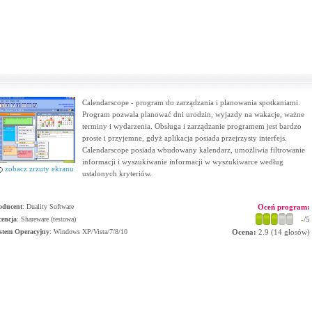
Calendarscope - program do zarządzania i planowania spotkaniami.
Program pozwala planować dni urodzin, wyjazdy na wakacje, ważne
terminy i wydarzenia. Obsługa i zarządzanie programem jest bardzo
proste i przyjemne, gdyż aplikacja posiada przejrzysty interfejs.
Calendarscope posiada wbudowany kalendarz, umożliwia filtrowanie
informacji i wyszukiwanie informacji w wyszukiwarce według
zobacz zrzuty ekranu
ustalonych kryteriów.
oducent
:
Duality Software
Oceń program:
cencja
: Shareware (testowa)
-
/5
stem Operacyjny
:
Windows XP/Vista/7/8/10
Ocena:
2.9
(
14
głosów)