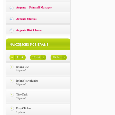
Argente - Uninstall Manager
23
Argente Utilities
24
Argente Disk Cleaner
25
IrfanView
1
38 pobrań
IrfanView plugins
2
38 pobrań
TinyTask
3
15 pobrań
EasyClicker
4
9 pobrań