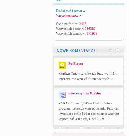
Dodaj swój temat
Więcej tematów
Osób na forum:
2403
Wszystkich postów:
986389
Wszystkich tematów:
171989
PotPlayer
~kuśka:
Tnie wszystko jak brzytwa ! Nikt
lepszego nie wymyślił i nie wymyśli ...
Directory List & Print
~AAA:
To rzeczywiście bardzo dobry
program, szczerze wart polecenia. Przy tak
wysokiej ocenie być może niestosowne jest
wspominać o innym, nieco l...