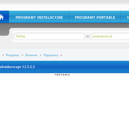
w
programosy.pl
Programy
Domowe
Organizery
alendarscope 12.5.2.3