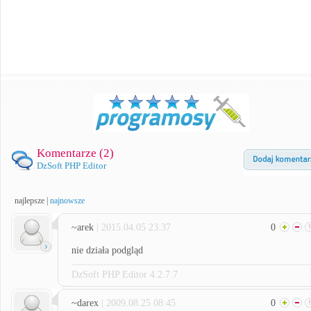
Komentarze (
2
)
DzSoft PHP Editor
najlepsze
|
najnowsze
~arek
| 2015.04.05 23:37
0
nie działa podgląd
DzSoft PHP Editor 4.2.7.7
~darex
| 2009.08.25 08:45
0