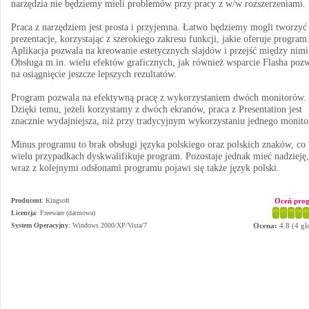
narzędzia nie będziemy mieli problemów przy pracy z w/w rozszerzeniami.
Praca z narzędziem jest prosta i przyjemna. Łatwo będziemy mogli tworzyć
prezentacje, korzystając z szerokiego zakresu funkcji, jakie oferuje program
Aplikacja pozwala na kreowanie estetycznych slajdów i przejść między nimi
Obsługa m.in. wielu efektów graficznych, jak również wsparcie Flasha poz
na osiągnięcie jeszcze lepszych rezultatów.
Program pozwala na efektywną pracę z wykorzystaniem dwóch monitorów.
Dzięki temu, jeżeli korzystamy z dwóch ekranów, praca z Presentation jest
znacznie wydajniejsza, niż przy tradycyjnym wykorzystaniu jednego monito
Minus programu to brak obsługi języka polskiego oraz polskich znaków, co
wielu przypadkach dyskwalifikuje program. Pozostaje jednak mieć nadzieję,
wraz z kolejnymi odsłonami programu pojawi się także język polski.
Producent
:
Kingsoft
Oceń pro
Licencja
: Freeware (darmowa)
System Operacyjny
:
Windows 2000/XP/Vista/7
Ocena:
4.8
(
4
gł