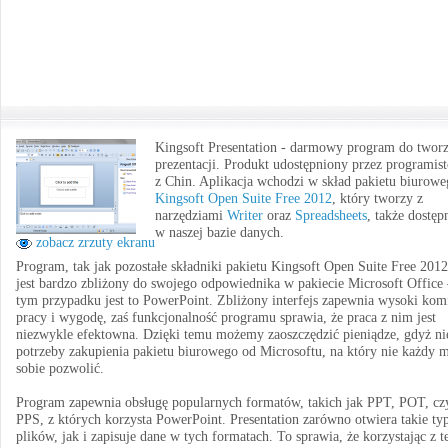
Kingsoft Presentation - darmowy program do tworz
prezentacji. Produkt udostępniony przez programis
z Chin. Aplikacja wchodzi w skład pakietu biurow
Kingsoft Open Suite Free 2012
, który tworzy z
narzędziami
Writer
oraz
Spreadsheets
, także dostę
w naszej bazie danych.
zobacz zrzuty ekranu
Program, tak jak pozostałe składniki pakietu Kingsoft Open Suite Free 2012
jest bardzo zbliżony do swojego odpowiednika w pakiecie Microsoft Office
tym przypadku jest to PowerPoint. Zbliżony interfejs zapewnia wysoki kom
pracy i wygodę, zaś funkcjonalność programu sprawia, że praca z nim jest
niezwykle efektowna. Dzięki temu możemy zaoszczędzić pieniądze, gdyż n
potrzeby zakupienia pakietu biurowego od Microsoftu, na który nie każdy 
sobie pozwolić.
Program zapewnia obsługę popularnych formatów, takich jak PPT, POT, cz
PPS, z których korzysta PowerPoint. Presentation zarówno otwiera takie ty
plików, jak i zapisuje dane w tych formatach. To sprawia, że korzystając z t