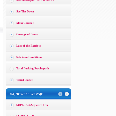
Steven Seagal: Hard to SWAT
5
See The Dawn
6
Moki Combat
7
Cottage of Doom
8
Last of the Patriots
9
Sub Zero Conditions
10
Total Fucking Psychopath
11
Weird Planet
12
SUPERAntiSpyware Free
1