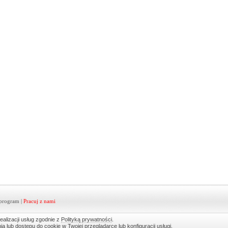
program
|
Pracuj z nami
ealizacji usług zgodnie z
Polityką prywatności
.
lub dostępu do cookie w Twojej przeglądarce lub konfiguracji usługi.