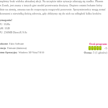
mpletny brak widoku aktualnej akcji. Na szczęście takie sytuacje zdarzają się rzadko. Plusem
t Zomb, jest znany z innych gier model przetrwania drużyny. Dopiero ostatni bohater który
dnie na ziemię, zmusza nas do rozpoczęcia rozgrywki ponownie. Sprzymierzeńcy mogą zostać
krzeszeni z niewielką ilością zdrowia, gdy zbliżymy się do nich na odległość kilku kroków.
ymagania!
U: 1GHz
AM: 1GB
U: 256MB DirectX 9.0c
oducent
:
Falco Software
Oceń program:
cencja
: Freeware (darmowa)
-
/5
stem Operacyjny
:
Windows XP/Vista/7/8/10
Ocena:
5
(
1
głosów)