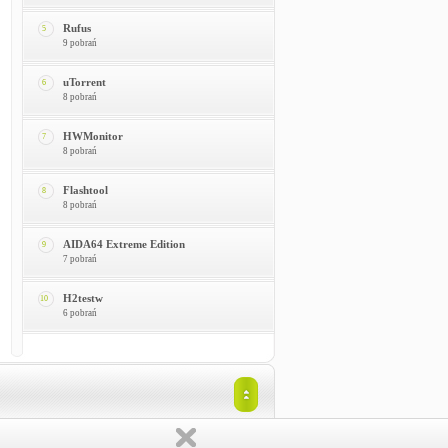
Rufus
5
9 pobrań
uTorrent
6
8 pobrań
HWMonitor
7
8 pobrań
Flashtool
8
8 pobrań
AIDA64 Extreme Edition
9
7 pobrań
H2testw
10
6 pobrań