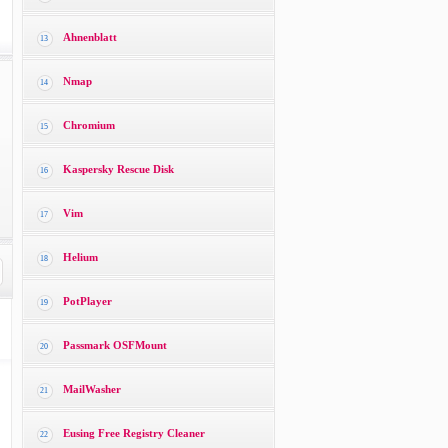
Ahnenblatt
13
Nmap
14
Chromium
15
Kaspersky Rescue Disk
16
Vim
17
Helium
18
PotPlayer
19
Passmark OSFMount
20
MailWasher
21
Eusing Free Registry Cleaner
22