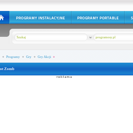
w
programosy.pl
Programy
Gry
Gry Akcji
ot Zomb