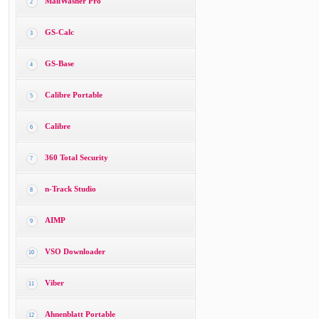
MailWasher Pro
2
GS-Calc
3
GS-Base
4
Calibre Portable
5
Calibre
6
360 Total Security
7
n-Track Studio
8
AIMP
9
VSO Downloader
10
Viber
11
Ahnenblatt Portable
12