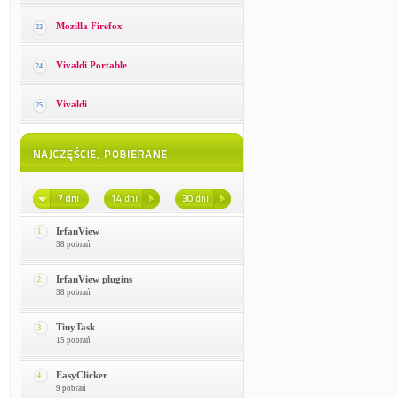
Mozilla Firefox
23
Vivaldi Portable
24
Vivaldi
25
IrfanView
1
38 pobrań
IrfanView plugins
2
38 pobrań
TinyTask
3
15 pobrań
EasyClicker
4
9 pobrań