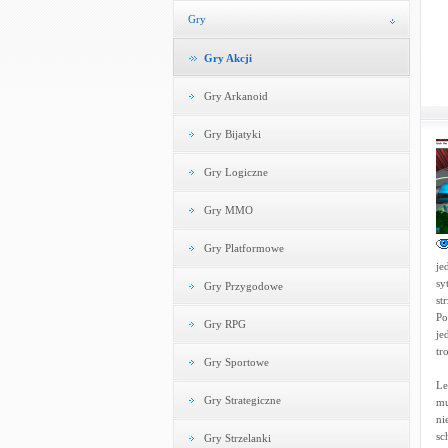
Gry
Gry Akcji
Gry Arkanoid
Gry Bijatyki
Gry Logiczne
Gry MMO
Gry Platformowe
je
sy
Gry Przygodowe
st
Po
Gry RPG
je
tr
Gry Sportowe
Le
Gry Strategiczne
mu
ni
sc
Gry Strzelanki