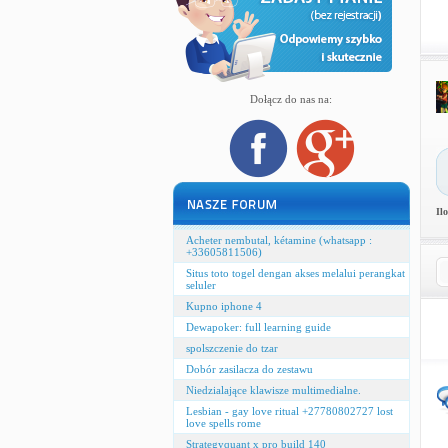
Dołącz do nas na:
Il
Acheter nembutal, kétamine (whatsapp :
+33605811506)
Situs toto togel dengan akses melalui perangkat
seluler
Kupno iphone 4
Dewapoker: full learning guide
spolszczenie do tzar
Dobór zasilacza do zestawu
Niedzialające klawisze multimedialne.
Lesbian - gay love ritual +27780802727 lost
love spells rome
Strategyquant x pro build 140