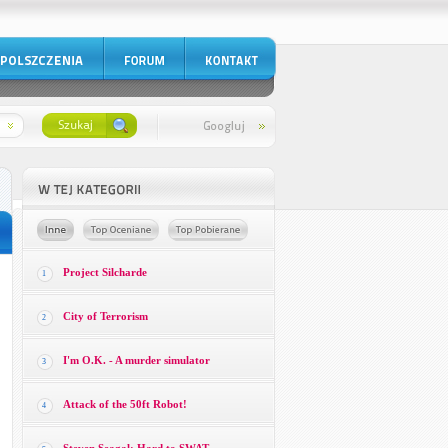
Project Silcharde
1
City of Terrorism
2
I'm O.K. - A murder simulator
3
Attack of the 50ft Robot!
4