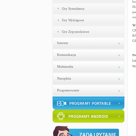
ko
Ho
Gry Symulatory
pa
ws
Gry Wyścigowe
W
CP
Gry Zręcznościowe
R
GP
Internet
Komunikacja
Pr
Li
Sy
Multimedia
Narzędzia
Programowanie