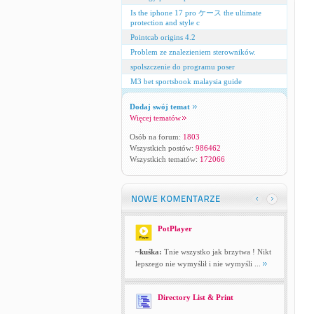
Is the iphone 17 pro ケース the ultimate
protection and style c
Pointcab origins 4.2
Problem ze znalezieniem sterowników.
spolszczenie do programu poser
M3 bet sportsbook malaysia guide
Dodaj swój temat
Więcej tematów
Osób na forum:
1803
Wszystkich postów:
986462
Wszystkich tematów:
172066
PotPlayer
~kuśka:
Tnie wszystko jak brzytwa ! Nikt
lepszego nie wymyślił i nie wymyśli ...
Directory List & Print