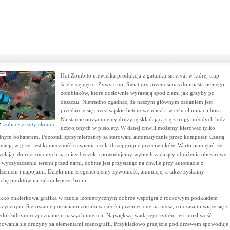
Hot Zomb to niewielka produkcja z gatunku survival w której trup
ściele się gęsto. Żywy trup. Świat gry przenosi nas do miasta pełnego
zombiaków, które dosłownie wyrastają spod ziemi jak grzyby po
deszczu. Nietrudno zgadnąć, że naszym głównym zadaniem jest
przedarcie się przez wąskie betonowe uliczki w celu eliminacji bosa.
Na starcie otrzymujemy drużynę składającą się z trojga młodych ludzi
zobacz zrzuty ekranu
uzbrojonych w pistolety. W danej chwili możemy kierować tylko
dnym bohaterem. Pozostali sprzymierzeńcy są sterowani automatycznie przez komputer. Częstą
tuacją w grze, jest konieczność stawienia czoła dużej grupie przeciwników. Warto pamiętać, że
rzelając do rozrzuconych na ulicy beczek, spowodujemy wybuch zadający obrażenia obszarowe.
 wyczyszczeniu terenu przed nami, dobrze jest przystanąć na chwilę przy automacie z
dzeniem i napojami. Dzięki nim zregenerujemy żywotność, amunicję, a także zyskamy
ochę punktów na zakup lepszej broni.
kko cukierkowa grafika w rzucie izometrycznym dobrze współgra z rockowym podkładem
zycznym. Sterowanie postaciami zostało w całości przeniesione na mysz, co czasami wiąże się z
edokładnym rozpoznaniem naszych intencji. Największą wadą tego tytułu, jest możliwość
howania się drużyny za elementami scenografii. Przykładowo przejście pod drzewem spowoduje