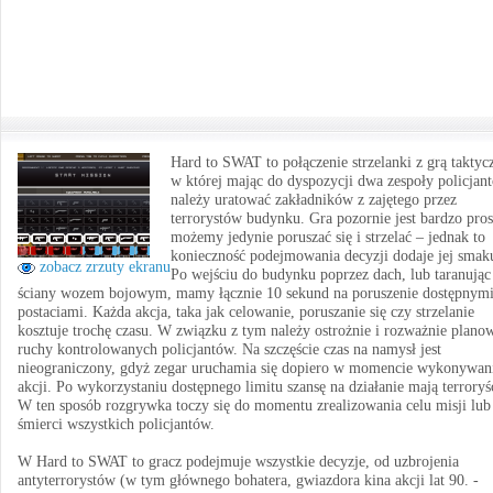
Hard to SWAT to połączenie strzelanki z grą taktyc
w której mając do dyspozycji dwa zespoły policjan
należy uratować zakładników z zajętego przez
terrorystów budynku. Gra pozornie jest bardzo pros
możemy jedynie poruszać się i strzelać – jednak to
konieczność podejmowania decyzji dodaje jej smak
zobacz zrzuty ekranu
Po wejściu do budynku poprzez dach, lub taranując
ściany wozem bojowym, mamy łącznie 10 sekund na poruszenie dostępnym
postaciami. Każda akcja, taka jak celowanie, poruszanie się czy strzelanie
kosztuje trochę czasu. W związku z tym należy ostrożnie i rozważnie plano
ruchy kontrolowanych policjantów. Na szczęście czas na namysł jest
nieograniczony, gdyż zegar uruchamia się dopiero w momencie wykonywan
akcji. Po wykorzystaniu dostępnego limitu szansę na działanie mają terroryś
W ten sposób rozgrywka toczy się do momentu zrealizowania celu misji lub
śmierci wszystkich policjantów.
W Hard to SWAT to gracz podejmuje wszystkie decyzje, od uzbrojenia
antyterrorystów (w tym głównego bohatera, gwiazdora kina akcji lat 90. -