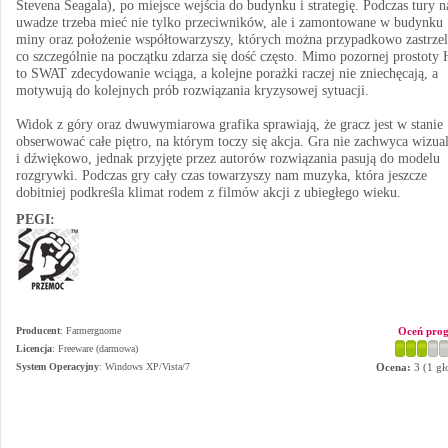
Stevena Seagala), po miejsce wejścia do budynku i strategię. Podczas tury n
uwadze trzeba mieć nie tylko przeciwników, ale i zamontowane w budynku
miny oraz położenie współtowarzyszy, których można przypadkowo zastrzel
co szczególnie na początku zdarza się dość często. Mimo pozornej prostoty 
to SWAT zdecydowanie wciąga, a kolejne porażki raczej nie zniechęcają, a
motywują do kolejnych prób rozwiązania kryzysowej sytuacji.
Widok z góry oraz dwuwymiarowa grafika sprawiają, że gracz jest w stanie
obserwować całe piętro, na którym toczy się akcja. Gra nie zachwyca wizua
i dźwiękowo, jednak przyjęte przez autorów rozwiązania pasują do modelu
rozgrywki. Podczas gry cały czas towarzyszy nam muzyka, która jeszcze
dobitniej podkreśla klimat rodem z filmów akcji z ubiegłego wieku.
PEGI:
Producent
:
Farmergnome
Oceń pro
Licencja
: Freeware (darmowa)
System Operacyjny
:
Windows XP/Vista/7
Ocena:
3
(
1
gł