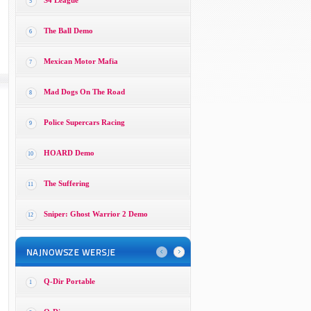
S4 League
5
The Ball Demo
6
Mexican Motor Mafia
7
Mad Dogs On The Road
8
Police Supercars Racing
9
HOARD Demo
10
The Suffering
11
Sniper: Ghost Warrior 2 Demo
12
Q-Dir Portable
1