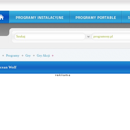
w
programosy.pl
Programy
Gry
Gry Akcji
cean Wolf