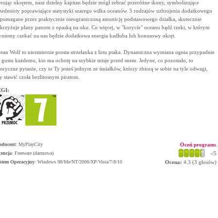
erując okrętem, nasz dzielny kapitan będzie mógł zebrać przeróżne ikony, symbolizujące
zedmioty poprawiające statystyki szarego wilka oceanów. 5 rodzajów uzbrojenia dodatkowego
pomagane przez praktycznie nieograniczoną amunicję podstawowego działka, skutecznie
krzyżuje plany panom z opaską na oku. Co więcej, w "korycie" oceanu bądź rzeki, w którym
yniemy czekać na nas będzie dodatkowa energia kadłuba lub bonusowy okręt.
ean Wolf to niezmiernie prosta strzelanka z lotu ptaka. Dynamiczna wymiana ognia przypadnie
 gustu każdemu, kto ma ochotę na szybkie misje przed snem. Jedyne, co pozostało, to
toryczne pytanie, czy to Ty jesteś jednym ze śmiałków, którzy zbiorą w sobie na tyle odwagi,
y stawić czoła bezlitosnym piratom.
GI:
oducent
:
MyPlayCity
Oceń program:
cencja
: Freeware (darmowa)
-
/5
stem Operacyjny
:
Windows 98/Me/NT/2000/XP/Vista/7/8/10
Ocena:
4.3
(
3
głosów)