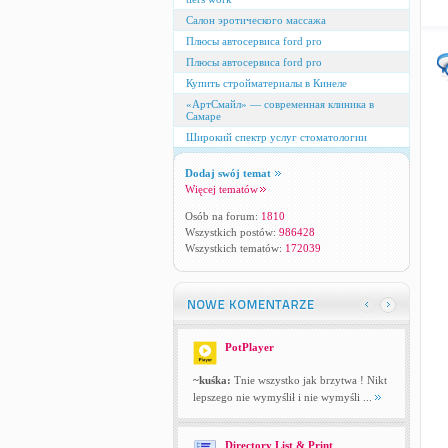
Салон эротического массажа
Плюсы автосервиса ford pro
Плюсы автосервиса ford pro
Купить стройматериалы в Кинеле
«АртСмайл» — современная клиника в
Самаре
Широкий спектр услуг стоматологии
Dodaj swój temat
Więcej tematów
Osób na forum:
1810
Wszystkich postów:
986428
Wszystkich tematów:
172039
PotPlayer
~kuśka:
Tnie wszystko jak brzytwa ! Nikt
lepszego nie wymyślił i nie wymyśli ...
Directory List & Print