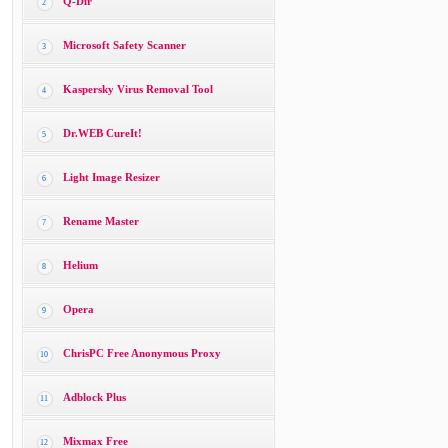
Q-Dir
2
Microsoft Safety Scanner
3
Kaspersky Virus Removal Tool
4
Dr.WEB CureIt!
5
Light Image Resizer
6
Rename Master
7
Helium
8
Opera
9
ChrisPC Free Anonymous Proxy
10
Adblock Plus
11
Mixmax Free
12