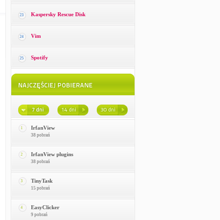
Kaspersky Rescue Disk
23
Vim
24
Spotify
25
IrfanView
1
38 pobrań
IrfanView plugins
2
38 pobrań
TinyTask
3
15 pobrań
EasyClicker
4
9 pobrań