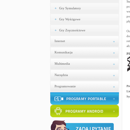
St
pr
Gry Symulatory
ws
po
Gry Wyścigowe
pł
Gry Zręcznościowe
Oc
do
Internet
re
ab
Komunikacja
PE
Multimedia
Narzędzia
Programowanie
Pr
Li
Sy