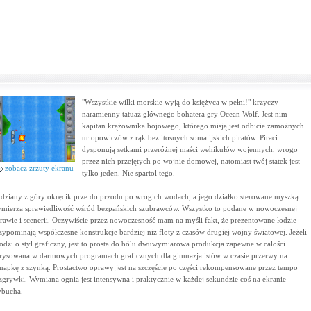
"Wszystkie wilki morskie wyją do księżyca w pełni!" krzyczy
naramienny tatuaż głównego bohatera gry Ocean Wolf. Jest nim
kapitan krążownika bojowego, którego misją jest odbicie zamożnych
urlopowiczów z rąk bezlitosnych somalijskich piratów. Piraci
dysponują setkami przeróżnej maści wehikułów wojennych, wrogo
przez nich przejętych po wojnie domowej, natomiast twój statek jest
zobacz zrzuty ekranu
tylko jeden. Nie spartol tego.
dziany z góry okręcik prze do przodu po wrogich wodach, a jego działko sterowane myszką
mierza sprawiedliwość wśród bezpańskich szubrawców. Wszystko to podane w nowoczesnej
rawie i scenerii. Oczywiście przez nowoczesność mam na myśli fakt, że prezentowane łodzie
zypominają współczesne konstrukcje bardziej niż floty z czasów drugiej wojny światowej. Jeżeli
odzi o styl graficzny, jest to prosta do bólu dwuwymiarowa produkcja zapewne w całości
rysowana w darmowych programach graficznych dla gimnazjalistów w czasie przerwy na
napkę z szynką. Prostactwo oprawy jest na szczęście po części rekompensowane przez tempo
zgrywki. Wymiana ognia jest intensywna i praktycznie w każdej sekundzie coś na ekranie
bucha.