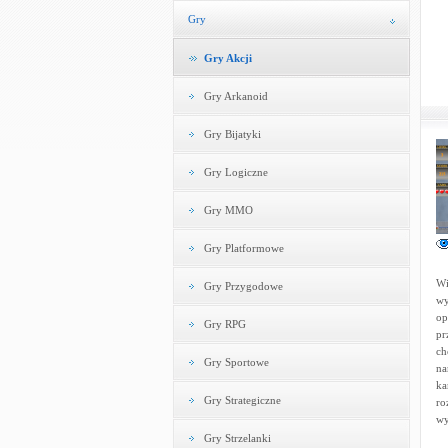
Gry
Gry Akcji
Gry Arkanoid
Gry Bijatyki
Gry Logiczne
Gry MMO
Gry Platformowe
Wi
Gry Przygodowe
wy
op
Gry RPG
pr
ch
Gry Sportowe
na
ka
Gry Strategiczne
ro
wy
Gry Strzelanki