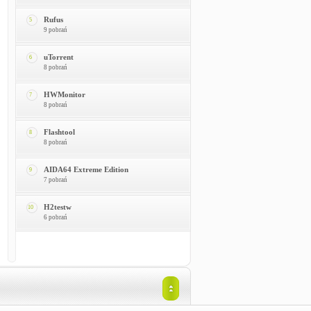
Rufus
5
9 pobrań
uTorrent
6
8 pobrań
HWMonitor
7
8 pobrań
Flashtool
8
8 pobrań
AIDA64 Extreme Edition
9
7 pobrań
H2testw
10
6 pobrań