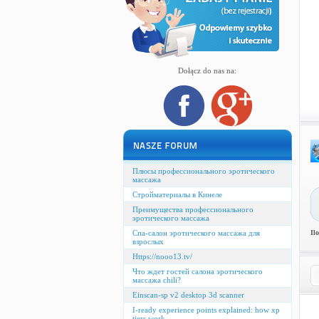
Dołącz do nas na:
Плюсы профессионального эротического
массажа
Стройматериалы в Кинеле
Преимущества профессионального
эротического массажа
Спа-салон эротического массажа для
Il
взрослых
Https://nooo13.tv/
Что ждет гостей салона эротического
массажа chili?
Einscan-sp v2 desktop 3d scanner
I-ready experience points explained: how xp
tiers work