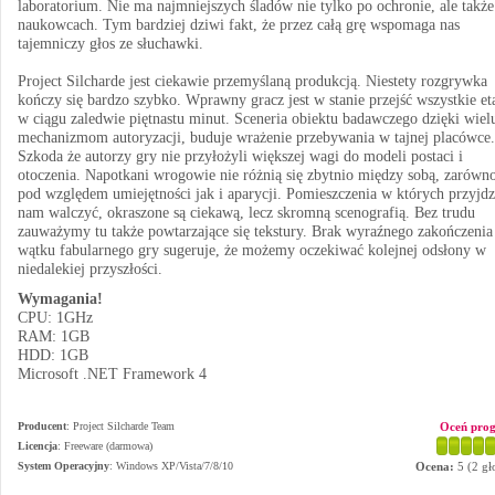
laboratorium. Nie ma najmniejszych śladów nie tylko po ochronie, ale także
naukowcach. Tym bardziej dziwi fakt, że przez całą grę wspomaga nas
tajemniczy głos ze słuchawki.
Project Silcharde jest ciekawie przemyślaną produkcją. Niestety rozgrywka
kończy się bardzo szybko. Wprawny gracz jest w stanie przejść wszystkie et
w ciągu zaledwie piętnastu minut. Sceneria obiektu badawczego dzięki wiel
mechanizmom autoryzacji, buduje wrażenie przebywania w tajnej placówce.
Szkoda że autorzy gry nie przyłożyli większej wagi do modeli postaci i
otoczenia. Napotkani wrogowie nie różnią się zbytnio między sobą, zarówn
pod względem umiejętności jak i aparycji. Pomieszczenia w których przyjdz
nam walczyć, okraszone są ciekawą, lecz skromną scenografią. Bez trudu
zauważymy tu także powtarzające się tekstury. Brak wyraźnego zakończenia
wątku fabularnego gry sugeruje, że możemy oczekiwać kolejnej odsłony w
niedalekiej przyszłości.
Wymagania!
CPU: 1GHz
RAM: 1GB
HDD: 1GB
Microsoft .NET Framework 4
Producent
:
Project Silcharde Team
Oceń pro
Licencja
: Freeware (darmowa)
System Operacyjny
:
Windows XP/Vista/7/8/10
Ocena:
5
(
2
gł