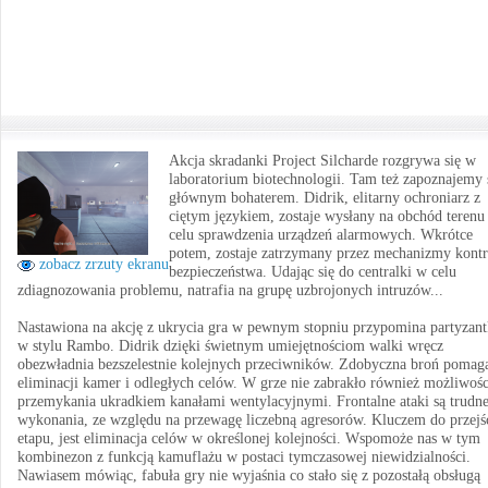
Akcja skradanki Project Silcharde rozgrywa się w
laboratorium biotechnologii. Tam też zapoznajemy 
głównym bohaterem. Didrik, elitarny ochroniarz z
ciętym językiem, zostaje wysłany na obchód terenu
celu sprawdzenia urządzeń alarmowych. Wkrótce
potem, zostaje zatrzymany przez mechanizmy kontr
zobacz zrzuty ekranu
bezpieczeństwa. Udając się do centralki w celu
zdiagnozowania problemu, natrafia na grupę uzbrojonych intruzów...
Nastawiona na akcję z ukrycia gra w pewnym stopniu przypomina partyzant
w stylu Rambo. Didrik dzięki świetnym umiejętnościom walki wręcz
obezwładnia bezszelestnie kolejnych przeciwników. Zdobyczna broń pomag
eliminacji kamer i odległych celów. W grze nie zabrakło również możliwośc
przemykania ukradkiem kanałami wentylacyjnymi. Frontalne ataki są trudn
wykonania, ze względu na przewagę liczebną agresorów. Kluczem do przejś
etapu, jest eliminacja celów w określonej kolejności. Wspomoże nas w tym
kombinezon z funkcją kamuflażu w postaci tymczasowej niewidzialności.
Nawiasem mówiąc, fabuła gry nie wyjaśnia co stało się z pozostałą obsługą