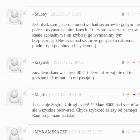
~Stubby
| 2011.06.17 01:09
0
Jesli dysk sam generuje mnostwo bad sectorow to ja bym nie
polecal trzymac na nim danych. To czesto oznacza ze jest w
stanie agonalnym i im szybciej go wymienimy tym
bezpieczniej. (Nie licze bad sectorow po spadku natezenia
pradu i tym podobnym incydentom)
~krzysiek
| 2011.06.12 08:02
0
zaczalem skanowac dysk 40 G i pisze mi ze zajmie mi to
godzine i 11 minut . :) mi pasuje :)
~Majster
| 2011.03.29 21:46
4
Ja skanuję 80gb już drugi dzień!!!! Mam 8000 bad sectorów
ale wszystkie recovered. Chyba szybkość zależy od pamięci
Ram bo ja mam padakę.
~MYKAMIKAZZE
| 2010.12.23 21:35
0