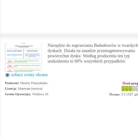
Narzędzie do naprawiania Badsektorów w twardych
dyskach. Działa na zasadzie przemagnesowywania
powierzchni dysku. Według producenta ten typ
uszkodzenia to 60% wszystkich przypadków.
zobacz zrzuty ekranu
Producent
:
Dmitriy Primochenko
Oceń pro
Licencja
: Shareware (testowa)
System Operacyjny
:
Windows 10
Ocena:
3.1
(
167
gł