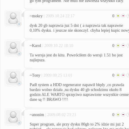
go tym programem. Nie muli nie zawiesza wszystko cacy.
~mokry
| 2009.10.24 22:17
0
dysk 20 gb naprawia juz 5 dni ( a naprawia tak naprawne
0,10% dysku. i jeszcze nie skonczyl. chyba lepiej kupic now
~Karol
| 2009.10.22 18:10
0
Ta wersja jest do kitu. Powróciłem do wersji 1.51 bo jest
najlepsza.
~Tony
| 2009.09.25 13:01
0
Padł system a HDD regenerator napawił błędy ,co prawda
bardzo wolno działa ,na dysku 40 gb schodzimu około 8
godzin ALE WARTO sprzęciwo naprawione wszystkie cenne
dane są !! BRAWO !!!!
~anonim
| 2009.08.02 23:23
0
Super program, ale przy dysku 80gb to 2% idzie mi już 2