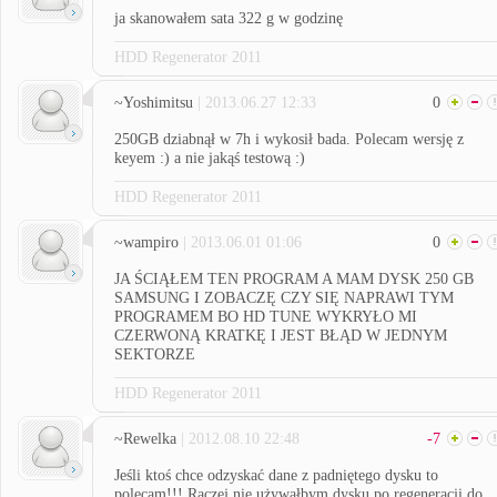
ja skanowałem sata 322 g w godzinę
HDD Regenerator 2011
~Yoshimitsu
| 2013.06.27 12:33
0
250GB dziabnął w 7h i wykosił bada. Polecam wersję z
keyem :) a nie jakąś testową :)
HDD Regenerator 2011
~wampiro
| 2013.06.01 01:06
0
JA ŚCIĄŁEM TEN PROGRAM A MAM DYSK 250 GB
SAMSUNG I ZOBACZĘ CZY SIĘ NAPRAWI TYM
PROGRAMEM BO HD TUNE WYKRYŁO MI
CZERWONĄ KRATKĘ I JEST BŁĄD W JEDNYM
SEKTORZE
HDD Regenerator 2011
~Rewelka
| 2012.08.10 22:48
-7
Jeśli ktoś chce odzyskać dane z padniętego dysku to
polecam!!! Raczej nie używałbym dysku po regeneracji do