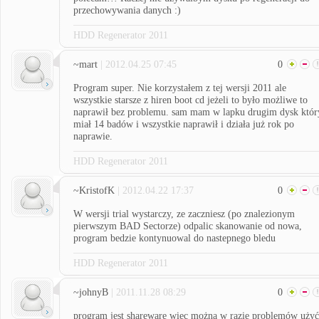
przechowywania danych :)
HDD Regenerator 2011
~mart
| 2012.04.25 07:45
0
Program super. Nie korzystałem z tej wersji 2011 ale
wszystkie starsze z hiren boot cd jeżeli to było możliwe to
naprawił bez problemu. sam mam w lapku drugim dysk któr
miał 14 badów i wszystkie naprawił i działa już rok po
naprawie.
HDD Regenerator 2011
~KristofK
| 2012.04.22 17:37
0
W wersji trial wystarczy, ze zaczniesz (po znalezionym
pierwszym BAD Sectorze) odpalic skanowanie od nowa,
program bedzie kontynuowal do nastepnego bledu
HDD Regenerator 2011
~johnyB
| 2011.11.28 08:29
0
program jest shareware więc można w razie problemów użyć