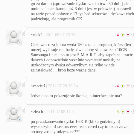
go za darmo (sprawdzanie dysku rzadko trwa 30 dni ;) ale u
mnie na lapie skanuje już 3 dni i jest w połowie :( naprawił
na razie ponad połowę z 13 tys bad sektorów - dyskowi chy
podziękuję, ale programik OK.
~nick2
| 2011.08.07 23:38
-4
Ciekawe co za idiota wyda 180 zeta na program, który (być
może) wykasuje mu bady: dwie doby skanowałem 10GB
Samsunga i nic - po to jest S.M.A.R.T. aby zapobiec utracie
danych i odpowiednie wcześnie wymienić nośnik, na
uszkodzonym dysku odważyłbym sie tylko windę
zainstalować ... broń boże ważne dane
~maciuś
| 2011.07.29 20:24
-4
Jedynie co to pokazuje się ikonka, a interface nie ma?
~zbych
| 2011.07.08 11:52
8
po przeskanowaniu dysku 160GB (kilku godzinnym)
wyskoczylo : 4 sectors ever reconvered czy to oznacza ze
sectory zostaly odzyskane???