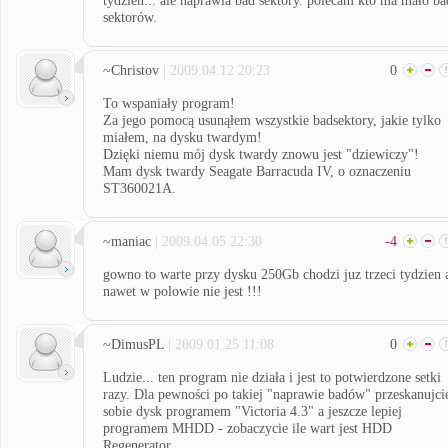
tydzień... ale naprawia bad sektory. polecam kto ma mało ba
sektorów.
~Christov
| 2009.04.12 20:23
0
To wspaniały program!
Za jego pomocą usunąłem wszystkie badsektory, jakie tylko
miałem, na dysku twardym!
Dzięki niemu mój dysk twardy znowu jest "dziewiczy"!
Mam dysk twardy Seagate Barracuda IV, o oznaczeniu
ST360021A.
~maniac
| 2009.04.05 22:30
-4
gowno to warte przy dysku 250Gb chodzi juz trzeci tydzien 
nawet w polowie nie jest !!!
~DimusPL
| 2009.01.25 11:08
0
Ludzie... ten program nie działa i jest to potwierdzone setki
razy. Dla pewności po takiej "naprawie badów" przeskanujci
sobie dysk programem "Victoria 4.3" a jeszcze lepiej
programem MHDD - zobaczycie ile wart jest HDD
Regenerator...