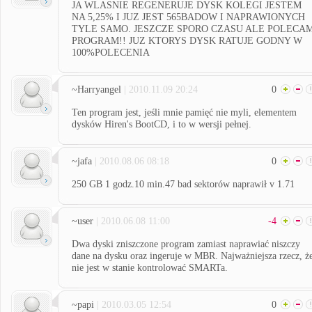
JA WLASNIE REGENERUJE DYSK KOLEGI JESTEM
NA 5,25% I JUZ JEST 565BADOW I NAPRAWIONYCH
TYLE SAMO. JESZCZE SPORO CZASU ALE POLECA
PROGRAM!! JUZ KTORYS DYSK RATUJE GODNY W
100%POLECENIA
~Harryangel
| 2010.11.09 20:24
0
Ten program jest, jeśli mnie pamięć nie myli, elementem
dysków Hiren's BootCD, i to w wersji pełnej.
~jafa
| 2010.08.06 08:18
0
250 GB 1 godz.10 min.47 bad sektorów naprawił v 1.71
~user
| 2010.06.08 11:00
-4
Dwa dyski zniszczone program zamiast naprawiać niszczy
dane na dysku oraz ingeruje w MBR. Najważniejsza rzecz, ż
nie jest w stanie kontrolować SMARTa.
~papi
| 2010.03.05 12:54
0