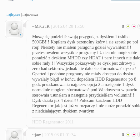
najlepsze
|
najnowsze
~MaCiuK
| 2016.04.20 15:50
0
Muszę się podzielić swoją przygodą z dyskiem Toshiba
500GB!!! Kopiłem dysk przenośny który i sie zepsuł po pol
roq! Niestety nie miałem paragonu gdzieś wywaliłem!!!
przetestowałem wszystkie programy i żaden nie mógł sobie
poradzić z dyskiem MHDD czy HDAT i pare innych nie dał
sobie rady!!! Wszystkie pokazywały ze dysk jest zdrowy i
zero bad sektorów jednak nie dało sie sformatować dysku !
Gparted i podobne programy nie miały dostępu do dysku i
wywalały błąd! w końcu dopadłem HDD Regenerator po 8
godz przeskanowania najpierw opcja 2 a następnie 1 dysk
normalnie moglem sformatować pod Windowsem w panelu
sterownia usunąłem a następnie przydzieliłem wolumin!!!
Dysk działa już 4 dzień!!! Polecam każdemu HDD
Regenerator jak jest już w rozpaczy i nie może poradzić sobi
z niedziałającym dyskiem twardym.
HDD Regenerator 2011
~jaw
| 2015.03.01 01:34
0