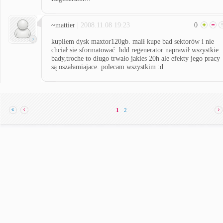
~mattier
| 2008.11.08 19:23
0
kupiłem dysk maxtor120gb. maił kupe bad sektorów i nie
chciał sie sformatować. hdd regenerator naprawił wszystkie
bady,troche to długo trwało jakies 20h ale efekty jego pracy
są oszałamiajace. polecam wszystkim :d
1
2