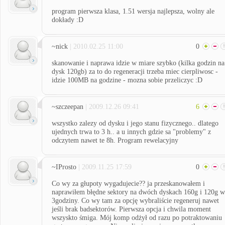
program pierwsza klasa, 1.51 wersja najlepsza, wolny ale
dokłady :D
~nick
| 2010.02.25 11:00
0
skanowanie i naprawa idzie w miare szybko (kilka godzin na
dysk 120gb) za to do regeneracji trzeba miec cierpliwosc -
idzie 100MB na godzine - mozna sobie przeliczyc :D
~szczeepan
| 2009.12.26 09:41
6
wszystko zalezy od dysku i jego stanu fizycznego.. dlatego
ujednych trwa to 3 h.. a u innych gdzie sa "problemy" z
odczytem nawet te 8h. Program rewelacyjny
~IProsto
| 2009.11.25 17:59
0
Co wy za głupoty wygadujecie?? ja przeskanowałem i
naprawiłem błędne sektory na dwóch dyskach 160g i 120g w
3godziny. Co wy tam za opcję wybraliście regeneruj nawet
jeśli brak badsektorów. Pierwsza opcja i chwila moment
wszyskto śmiga. Mój komp odżył od razu po potraktowaniu