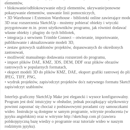
elementów,
• blokowanie/odblokowywanie edycji elementów, ukrywanie/ponowne
pokazywanie elementów, usuwanie linii pomocniczych,
• 3D Warehouse i Extension Warehouse - biblioteki online zawierające mod
3D oraz rozszerzenia SketchUp - możemy pobierać obiekty i wtyczki
przygotowane m.in. przez użytkowników programu, jak również dodawać
własne obiekty i pluginy do tych bibliotek,
• integracja z serwisem Trimble Connect – otwieranie, importowanie,
publikowanie i aktualizowanie modeli 3D,
• zestaw gotowych szablonów projektów, dopasowanych do określonych
zastosowań,
• możliwość manualnego dodawania rozszerzeń do programu,
• import plików DAE, KMZ, 3DS, DEM, DDF oraz plików obrazów
rastrowych w popularnych formatach,
• eksport modeli 3D do plików KMZ, DAE, eksport grafiki rastrowej do pl
JPEG, TIFF, PNG,
• wydruk projektów, zapis/odczyt projektów do/z natywnego formatu Sketc
zapis/odczyt szablonów.
Interfejs graficzny SketchUp Make jest elegancki i wysoce konfigurowalny.
Program jest dość intuicyjny w obsłudze, jednak początkujący użytkownicy
powinni zapoznać się chociaż z podstawowymi poradami czy samouczkami
wideo. Instrukcje są dostępne w samym programie, witrynie producenta (w
języku angielskim) oraz w witrynie http://sketchup.com.pl (zawiera
polskojęzyczną bazę wiedzy o programie oraz tutoriale wideo w naszym
rodzimym języku).