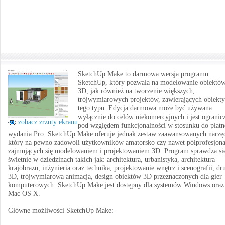
SketchUp Make to darmowa wersja programu
SketchUp, który pozwala na modelowanie obiektó
3D, jak również na tworzenie większych,
trójwymiarowych projektów, zawierających obiekty
tego typu. Edycja darmowa może być używana
wyłącznie do celów niekomercyjnych i jest ogranic
zobacz zrzuty ekranu
pod względem funkcjonalności w stosunku do płat
wydania Pro. SketchUp Make oferuje jednak zestaw zaawansowanych narzęd
który na pewno zadowoli użytkowników amatorsko czy nawet półprofesjona
zajmujących się modelowaniem i projektowaniem 3D. Program sprawdza si
świetnie w dziedzinach takich jak: architektura, urbanistyka, architektura
krajobrazu, inżynieria oraz technika, projektowanie wnętrz i scenografii, dr
3D, trójwymiarowa animacja, design obiektów 3D przeznaczonych dla gier
komputerowych. SketchUp Make jest dostępny dla systemów Windows oraz
Mac OS X.
Główne możliwości SketchUp Make: