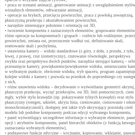
• praca ze scenami animacji, generowanie animacji z uwzględnieniem styló
wizualnych elementów, odtwarzanie animacji,
• operacje na bryłach, przecięcia powierzchni, praca z powłoką zewnętrzną,
płaszczyzną przekroju i ukształtowaniem powierzchni,
• narzędzie zmieniające położenie i orientację osi 3D,
• tworzenie komponentu z zaznaczonych elementów, grupowanie elementów
różne operacje na komponentach i grupach – rozbicie lub rozklejenie, przeci
powierzchni, zmiana osi, przerzucenie wzdłuż osi, definiowanie skali,
resetowanie skali i pochylenia,
• ustawienia kamery – widoki standardowe (z góry, z dołu, z przodu, z tyłu,
lewej, z prawej, rzut izometryczny), rzutowanie równoległe, perspektywa
zwykła oraz perspektywa dwóch punktów, narzędzia sterujące kamerą – orbi
przesunięcie kamery, powiększenie/powiększenie widoku, umieszczanie kam
w wybranym punkcie, obrócenie widoku, tryb spaceru, program zapamiętuj
kolejne widoki z kamery i pozwala na przeskok do poprzedniego czy następ
z nich,
• różne ustawienia widoku – decydowanie o wyświetlaniu geometrii ukrytej,
płaszczyzn przekroju, wycięć przekrojów, osi 3D, linii pomocniczych, cieni 
mgły, wybór stylu krawędzi (np. pokazywanie tylnych krawędzi) oraz stylu
płaszczyzny (rentgen, szkielet, ukryta linia, cieniowanie, cieniowanie i tekst
monochromatyczność), dostępny jest także tryb ukrywający pozostałą cześć
modelu lub podobne komponenty podczas edycji wybranego komponentu,
• panel wyświetlający szczegółowe informacje o wybranym elemencie, pane
opcji i atrybutów komponentu, panel hierarchii obiektów (z funkcją łatwego
zaznaczania wybranych elementów),
• podstawowe funkcje edycyjne – wycinanie, kopiowanie, wklejanie, usuwa