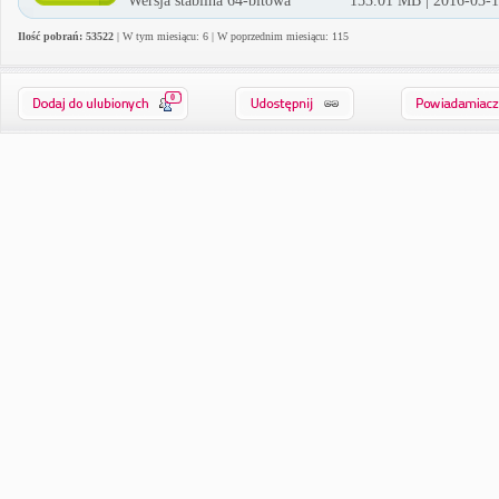
Wersja stabilna 64-bitowa
153.01 MB | 2016-03-
Ilość pobrań: 53522
| W tym miesiącu: 6 | W poprzednim miesiącu: 115
0