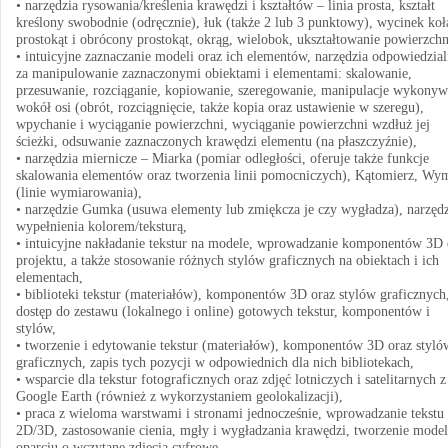
• narzędzia rysowania/kreślenia krawędzi i kształtów – linia prosta, kształt
kreślony swobodnie (odręcznie), łuk (także 2 lub 3 punktowy), wycinek koł
prostokąt i obrócony prostokąt, okrąg, wielobok, ukształtowanie powierzchn
• intuicyjne zaznaczanie modeli oraz ich elementów, narzędzia odpowiedzia
za manipulowanie zaznaczonymi obiektami i elementami: skalowanie,
przesuwanie, rozciąganie, kopiowanie, szeregowanie, manipulacje wykony
wokół osi (obrót, rozciągnięcie, także kopia oraz ustawienie w szeregu),
wpychanie i wyciąganie powierzchni, wyciąganie powierzchni wzdłuż jej
ścieżki, odsuwanie zaznaczonych krawędzi elementu (na płaszczyźnie),
• narzędzia miernicze – Miarka (pomiar odległości, oferuje także funkcje
skalowania elementów oraz tworzenia linii pomocniczych), Kątomierz, Wy
(linie wymiarowania),
• narzędzie Gumka (usuwa elementy lub zmiękcza je czy wygładza), narzędz
wypełnienia kolorem/teksturą,
• intuicyjne nakładanie tekstur na modele, wprowadzanie komponentów 3D
projektu, a także stosowanie różnych stylów graficznych na obiektach i ich
elementach,
• biblioteki tekstur (materiałów), komponentów 3D oraz stylów graficznych
dostęp do zestawu (lokalnego i online) gotowych tekstur, komponentów i
stylów,
• tworzenie i edytowanie tekstur (materiałów), komponentów 3D oraz styló
graficznych, zapis tych pozycji w odpowiednich dla nich bibliotekach,
• wsparcie dla tekstur fotograficznych oraz zdjęć lotniczych i satelitarnych z
Google Earth (również z wykorzystaniem geolokalizacji),
• praca z wieloma warstwami i stronami jednocześnie, wprowadzanie tekstu
2D/3D, zastosowanie cienia, mgły i wygładzania krawędzi, tworzenie model
oparciu o wczytane zdjęcia cyfrowe,