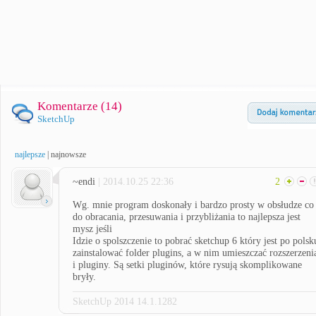
Komentarze (
14
)
SketchUp
najlepsze
|
najnowsze
~endi
| 2014.10.25 22:36
2
Wg. mnie program doskonały i bardzo prosty w obsłudze co
do obracania, przesuwania i przybliżania to najlepsza jest
mysz jeśli
Idzie o spolszczenie to pobrać sketchup 6 który jest po polsk
zainstalować folder plugins, a w nim umieszczać rozszerzeni
i pluginy. Są setki pluginów, które rysują skomplikowane
bryły.
SketchUp 2014 14.1.1282