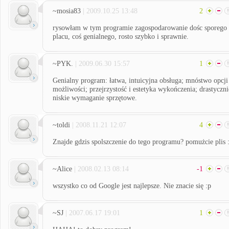
~mosia83
| 2009.10.25 13:48
2
rysowłam w tym programie zagospodarowanie dośc sporego
placu, coś genialnego, rosto szybko i sprawnie.
~PYK.
| 2009.06.30 15:57
1
Genialny program: łatwa, intuicyjna obsługa; mnóstwo opcji
możliwości; przejrzystość i estetyka wykończenia; drastyczni
niskie wymaganie sprzętowe.
~toldi
| 2008.11.21 12:07
4
Znajde gdzis spolszczenie do tego programu? pomużcie plis 
~Alice
| 2008.02.13 08:14
-1
wszystko co od Google jest najlepsze. Nie znacie się :p
~SJ
| 2007.06.17 19:01
1