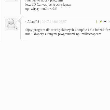
HAHA! to dobry program!
lecz 3D Canvas jest trochę lepszy
np. więcej możliwości!
~AdamP1
| 2007.04.06 09:57
1
fajny program dla trochę słabszych kompów i dla ludzi któr
mieli kłopoty z innymi programami np. milkschapeem