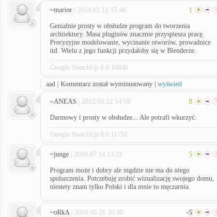
~marior
| 2014.01.12 15:46
1
Genialnie prosty w obsłudze program do tworzenia
architektury. Masa pluginów znacznie przyspiesza pracę.
Precyzyjne modelowanie, wycinanie otworów, prowadnice
itd. Wielu z jego funkcji przydałoby się w Blenderze.
Google SketchUp 8.0.16846
aad | Komentarz został wyminusowany |
wyświetl
~ANEAS
| 2012.04.12 14:59
8
Darmowy i prosty w obsłudze... Ale potrafi wkurzyć.
Google SketchUp 8.0.11752
~junge
| 2010.07.14 13:21
5
Program może i dobry ale nigdzie nie ma do niego
spolszczenia. Potrzebuję zrobić wizualizację swojego domu,
niestety znam tylko Polski i dla mnie to męczarnia.
~oRkA
| 2010.05.21 10:30
-5