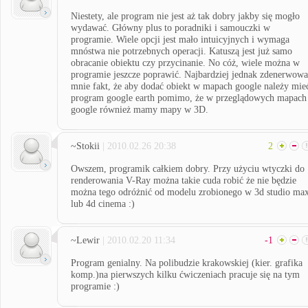
Niestety, ale program nie jest aż tak dobry jakby się mogło
wydawać. Główny plus to poradniki i samouczki w
programie. Wiele opcji jest mało intuicyjnych i wymaga
mnóstwa nie potrzebnych operacji. Katuszą jest już samo
obracanie obiektu czy przycinanie. No cóż, wiele można w
programie jeszcze poprawić. Najbardziej jednak zdenerwowa
mnie fakt, że aby dodać obiekt w mapach google należy mie
program google earth pomimo, że w przeglądowych mapach
google również mamy mapy w 3D.
~Stokii
| 2010.02.26 20:38
2
Owszem, programik całkiem dobry. Przy użyciu wtyczki do
renderowania V-Ray można takie cuda robić że nie będzie
można tego odróżnić od modelu zrobionego w 3d studio ma
lub 4d cinema :)
~Lewir
| 2010.02.20 11:34
-1
Program genialny. Na polibudzie krakowskiej (kier. grafika
komp.)na pierwszych kilku ćwiczeniach pracuje się na tym
programie :)