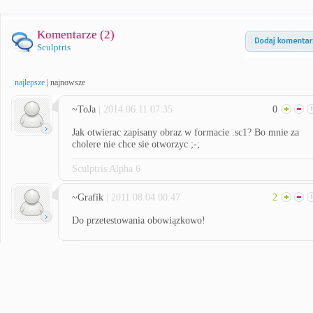
Komentarze (
2
)
Sculptris
najlepsze
|
najnowsze
~ToJa
| 2014.06.11 07:35
0
Jak otwierac zapisany obraz w formacie .sc1? Bo mnie za
cholere nie chce sie otworzyc ;-;
Sculptris Alpha 6
~Grafik
| 2011.08.04 00:47
2
Do przetestowania obowiązkowo!