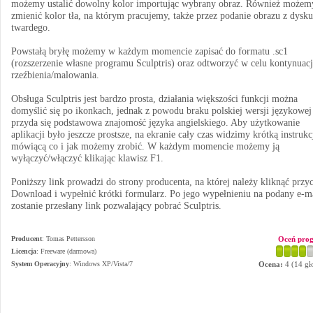
możemy ustalić dowolny kolor importując wybrany obraz. Również możem
zmienić kolor tła, na którym pracujemy, także przez podanie obrazu z dysku
twardego.
Powstałą bryłę możemy w każdym momencie zapisać do formatu .sc1
(rozszerzenie własne programu Sculptris) oraz odtworzyć w celu kontynuacj
rzeźbienia/malowania.
Obsługa Sculptris jest bardzo prosta, działania większości funkcji można
domyślić się po ikonkach, jednak z powodu braku polskiej wersji językowej
przyda się podstawowa znajomość języka angielskiego. Aby użytkowanie
aplikacji było jeszcze prostsze, na ekranie cały czas widzimy krótką instrukc
mówiącą co i jak możemy zrobić. W każdym momencie możemy ją
wyłączyć/włączyć klikając klawisz F1.
Poniższy link prowadzi do strony producenta, na której należy kliknąć przyc
Download i wypełnić krótki formularz. Po jego wypełnieniu na podany e-m
zostanie przesłany link pozwalający pobrać Sculptris.
Producent
:
Tomas Pettersson
Oceń pro
Licencja
: Freeware (darmowa)
System Operacyjny
:
Windows XP/Vista/7
Ocena:
4
(
14
gł