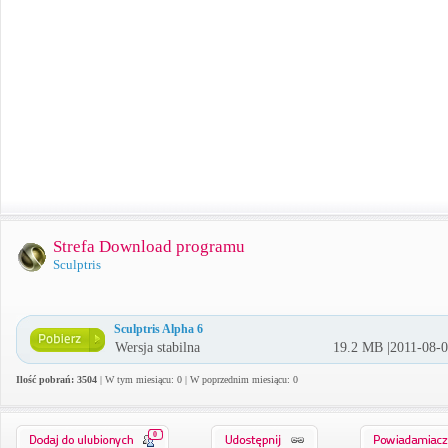
Strefa Download programu
Sculptris
Sculptris Alpha 6
Wersja stabilna
19.2 MB |2011-08-
Ilość pobrań: 3504
| W tym miesiącu: 0 | W poprzednim miesiącu: 0
0