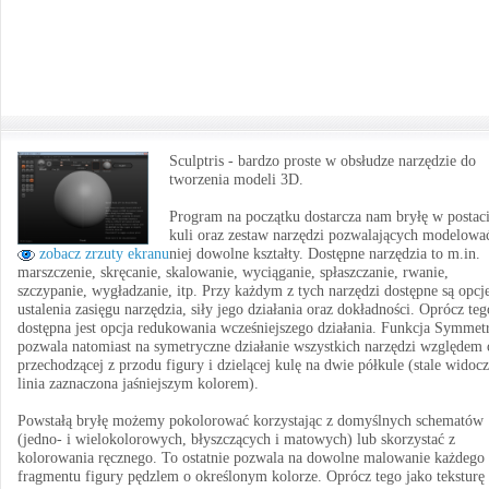
Sculptris - bardzo proste w obsłudze narzędzie do
tworzenia modeli 3D.
Program na początku dostarcza nam bryłę w postac
kuli oraz zestaw narzędzi pozwalających modelowa
zobacz zrzuty ekranu
niej dowolne kształty. Dostępne narzędzia to m.in.
marszczenie, skręcanie, skalowanie, wyciąganie, spłaszczanie, rwanie,
szczypanie, wygładzanie, itp. Przy każdym z tych narzędzi dostępne są opcj
ustalenia zasięgu narzędzia, siły jego działania oraz dokładności. Oprócz teg
dostępna jest opcja redukowania wcześniejszego działania. Funkcja Symmet
pozwala natomiast na symetryczne działanie wszystkich narzędzi względem 
przechodzącej z przodu figury i dzielącej kulę na dwie półkule (stale widoc
linia zaznaczona jaśniejszym kolorem).
Powstałą bryłę możemy pokolorować korzystając z domyślnych schematów
(jedno- i wielokolorowych, błyszczących i matowych) lub skorzystać z
kolorowania ręcznego. To ostatnie pozwala na dowolne malowanie każdego
fragmentu figury pędzlem o określonym kolorze. Oprócz tego jako teksturę