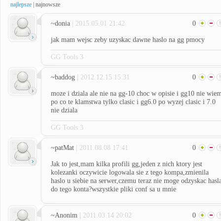
najlepsze
|
najnowsze
~donia
| 2015.05.01 21:42
0
jak mam wejsc zeby uzyskac dawne haslo na gg pmocy
GG Tools 3
~baddog
| 2012.12.15 15:31
0
moze i dziala ale nie na gg-10 choc w opisie i gg10 nie wie
po co te klamstwa tylko clasic i gg6.0 po wyzej clasic i 7.0
nie dziala
GG Tools 3
~patMat
| 2011.08.08 17:41
0
Jak to jest,mam kilka profili gg,jeden z nich ktory jest
kolezanki oczywicie logowala sie z tego kompa,zmienila
haslo u siebie na serwer,czemu teraz nie moge odzyskac hasl
do tego konta?wszystkie pliki conf sa u mnie
~Anonim
| 2011.03.14 20:02
0