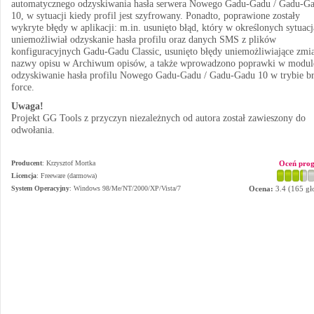
automatycznego odzyskiwania hasła serwera Nowego Gadu-Gadu / Gadu-G
10, w sytuacji kiedy profil jest szyfrowany. Ponadto, poprawione zostały
wykryte błędy w aplikacji: m.in. usunięto błąd, który w określonych sytuac
uniemożliwiał odzyskanie hasła profilu oraz danych SMS z plików
konfiguracyjnych Gadu-Gadu Classic, usunięto błędy uniemożliwiające zmi
nazwy opisu w Archiwum opisów, a także wprowadzono poprawki w modul
odzyskiwanie hasła profilu Nowego Gadu-Gadu / Gadu-Gadu 10 w trybie br
force.
Uwaga!
Projekt GG Tools z przyczyn niezależnych od autora został zawieszony do
odwołania.
Producent
:
Krzysztof Mortka
Oceń pro
Licencja
: Freeware (darmowa)
System Operacyjny
:
Windows 98/Me/NT/2000/XP/Vista/7
Ocena:
3.4
(
165
gł