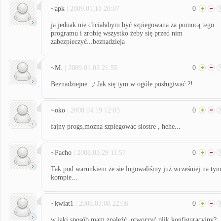
~apk
| 2009.01.18 20:07
0
ja jednak nie chciałabym być szpiegowana za pomocą tego
programu i zrobię wszystko żeby się przed nim
zabezpieczyć...beznadzieja
~M.
| 2009.01.03 21:55
0
Beznadziejne. ;/ Jak się tym w ogóle posługiwać ?!
~oko
| 2008.04.19 12:03
0
fajny progs,mozna szpiegowac siostre , hehe...
~Pacho
| 2008.03.29 11:57
0
Tak pod warunkiem że sie logowaliśmy już wcześniej na ty
kompie...
~kwiat1
| 2008.03.08 22:06
0
w jaki sposób mam znaleźć, otworzyć plik konfiguracyjny?