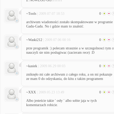
Z NOWEGO GG???????
~Tools
| 2009.07.07 18:53
0
archiwum wiadomości zostało skompaktowane w programie
Gadu-Gadu. No i gdzie mam to znależć.
~Waski212
| 2009.07.06 00:16
0
prze programik :) polecam strasznie a w szczegolnosci tym c
nauczyli sie nim poslugiwac (zacieram rece) :D
~kasiek
| 2009.06.29 00:03
0
zniknęło mi całe archiwum z całego roku, a on mi pokazuje
ze mam 0 do odzyskania, do kitu z takim programem
~XXX
| 2009.05.23 13:49
0
Albo jesteście takie ' osły ' albo sobie jaja w tych
komentarzach robicie.