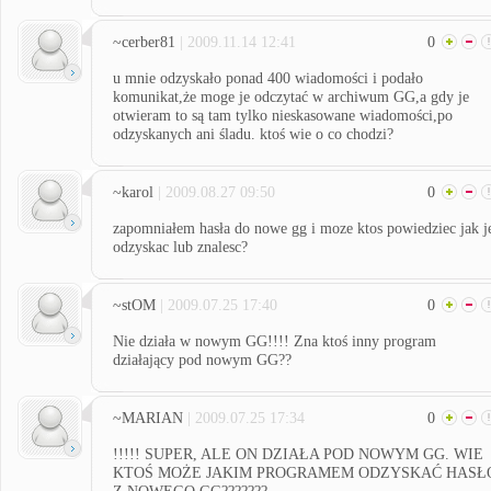
~cerber81
| 2009.11.14 12:41
0
u mnie odzyskało ponad 400 wiadomości i podało
komunikat,że moge je odczytać w archiwum GG,a gdy je
otwieram to są tam tylko nieskasowane wiadomości,po
odzyskanych ani śladu. ktoś wie o co chodzi?
~karol
| 2009.08.27 09:50
0
zapomniałem hasła do nowe gg i moze ktos powiedziec jak j
odzyskac lub znalesc?
~stOM
| 2009.07.25 17:40
0
Nie działa w nowym GG!!!! Zna ktoś inny program
działający pod nowym GG??
~MARIAN
| 2009.07.25 17:34
0
!!!!! SUPER, ALE ON DZIAŁA POD NOWYM GG. WIE
KTOŚ MOŻE JAKIM PROGRAMEM ODZYSKAĆ HASŁ