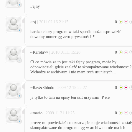
Fajny
~oj
| 2011.02.16 21:15
0
bardzo chory program w taki sposób można sprawdzić
dowolny numer gg zero prywatności!!!
~Karola^^
| 2010.01.11 15:28
0
Ci co mówia ze to jest taki fajny program, może by
odpowiedzieli gdzie znaleźć te skompaktowane wiadomosci?
Wchodze w archiwum i nie mam tych usunietych...
~Rav&Shindo
| 2009.12.15 22:27
0
ja tylko to tam na opisy ten szit urzywam :P e,e
~mario
| 2009.11.21 11:25
0
proszę mi powiedzieć co oznacza,że moje wiadomości został
skompaktowane do programu gg w archiwum nie ma ich