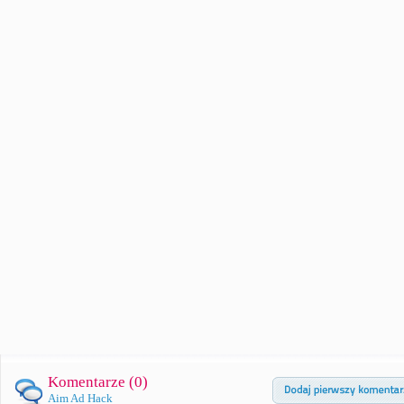
Komentarze (
0
)
Aim Ad Hack