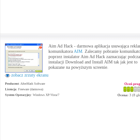
Aim Ad Hack - darmowa aplikacja usuwająca rekl
komunikatora
AIM
. Zalecamy pobranie komunikat
poprzez instalator Aim Ad Hack zaznaczając podcza
instalacji Download and Install AIM tak jak jest to
pokazane na powyższym screenie.
zobacz zrzuty ekranu
Producent
:
AfterMath Software
Oceń pro
Licencja
: Freeware (darmowa)
System Operacyjny
:
Windows XP/Vista/7
Ocena:
3
(
8
gł