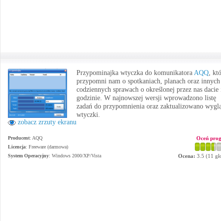
Przypominajka wtyczka do komunikatora
AQQ
, kt
przypomni nam o spotkaniach, planach oraz innych
codziennych sprawach o określonej przez nas dacie 
godzinie. W najnowszej wersji wprowadzono listę
zadań do przypomnienia oraz zaktualizowano wygl
wtyczki.
zobacz zrzuty ekranu
Producent
:
AQQ
Oceń pro
Licencja
: Freeware (darmowa)
System Operacyjny
:
Windows 2000/XP/Vista
Ocena:
3.5
(
11
gł