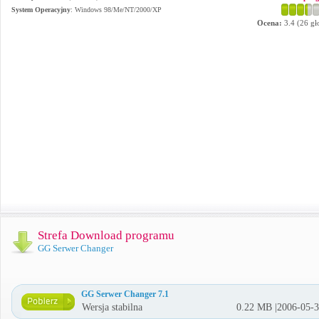
System Operacyjny
:
Windows 98/Me/NT/2000/XP
Ocena:
3.4
(
26
gł
Strefa Download programu
GG Serwer Changer
GG Serwer Changer 7.1
Wersja stabilna
0.22 MB |2006-05-