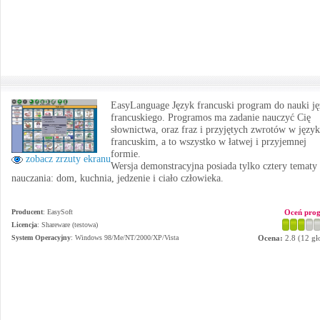
EasyLanguage Język francuski program do nauki j
francuskiego. Programos ma zadanie nauczyć Cię
słownictwa, oraz fraz i przyjętych zwrotów w języ
francuskim, a to wszystko w łatwej i przyjemnej
formie.
zobacz zrzuty ekranu
Wersja demonstracyjna posiada tylko cztery tematy
nauczania: dom, kuchnia, jedzenie i ciało człowieka.
Producent
:
EasySoft
Oceń pro
Licencja
: Shareware (testowa)
System Operacyjny
:
Windows 98/Me/NT/2000/XP/Vista
Ocena:
2.8
(
12
gł