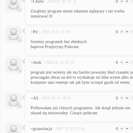
~ChaSe
| 2009.01.09 19:31
0
Zarąbisty program moim zdaniem najlepszy i nie trzeba
instalować:D
~Pit
| 2008.10.11 11:59
0
Swietny programik bez zbednych
bajerow.Przejrzysty.Polecam
~Arek
| 2008.06.10 16:50
0
program jest swietny ale ma bardzo powazny bled czasami j
przeciagam obraz na dol to wyskakuje mi blue screen albo si
komputer sam resetuje tak jak bym wcisnal guzik od resetu
~AS
| 2008.03.16 18:41
0
Próbowałam już różnych programów. Jak dotąd jedynie ten
okazał się niezawodny. Gorąco polecam
~graawitacja
| 2007.11.08 23:56
0