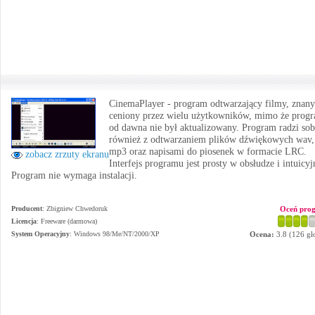
CinemaPlayer - program odtwarzający filmy, znany
ceniony przez wielu użytkowników, mimo że prog
od dawna nie był aktualizowany. Program radzi sob
również z odtwarzaniem plików dźwiękowych wav,
mp3 oraz napisami do piosenek w formacie LRC.
zobacz zrzuty ekranu
Interfejs programu jest prosty w obsłudze i intuicyj
Program nie wymaga instalacji.
Producent
:
Zbigniew Chwedoruk
Oceń pro
Licencja
: Freeware (darmowa)
System Operacyjny
:
Windows 98/Me/NT/2000/XP
Ocena:
3.8
(
126
gł