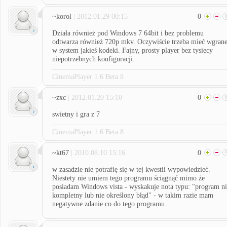
~korol
| 2012.01.29 00:15
0
Działa również pod Windows 7 64bit i bez problemu
odtwarza również 720p mkv. Oczywiście trzeba mieć wgran
w system jakieś kodeki. Fajny, prosty player bez tysięcy
niepotrzebnych konfiguracji.
CinemaPlayer 1.6 Beta 8
~zxc
| 2012.01.20 15:10
0
swietny i gra z 7
CinemaPlayer 1.6 Beta 8
~kt67
| 2010.08.10 15:16
0
w zasadzie nie potrafię się w tej kwestii wypowiedzieć.
Niestety nie umiem tego programu ściągnąć mimo że
posiadam Windows vista - wyskakuje nota typu: "program ni
kompletny lub nie określony błąd" - w takim razie mam
negatywne zdanie co do tego programu.