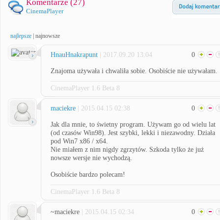
Komentarze (
27
)
CinemaPlayer
najlepsze
|
najnowsze
HnauHnakrapunt
| 2017.09.20 13:04
0
Znajoma używała i chwaliła sobie. Osobiście nie używałam.
CinemaPlayer 1.6 Beta 8
maciekre
| 2015.04.15 02:38
0
Jak dla mnie, to świetny program. Używam go od wielu lat
(od czasów Win98). Jest szybki, lekki i niezawodny. Działa
pod Win7 x86 / x64.
Nie miałem z nim nigdy zgrzytów. Szkoda tylko że już
nowsze wersje nie wychodzą.
Osobiście bardzo polecam!
CinemaPlayer 1.6 Beta 8
~maciekre
| 2015.04.15 02:34
0