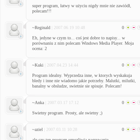
super program, łatwy w użyciu nigdy mnie nie zawiódł,
polecam!!!
~Reginald
| 2007.06.19 10:48
0
Eh, jedyne w czym to... coś jest dobre to napisy... w
porównaniu z nim polecam Windows Media Player. Moja
ocena: 2
~Kuki
| 2007.04.23 14:44
0
Program idealny. Wyprzedza inne, w ktorych wyskakuja
bledy i inne nie wiadomo jakie potrzeby. Malutki, milutki,
banalny w obsludze, swietnie sie spisuje. Polecam!
~Anka
| 2007.03.17 17:12
0
Swietny program. Prosty, ale swietny ;)
~aziel
| 2007.03.11 10:28
0
ale czy ten program umozliwia nagrywanie