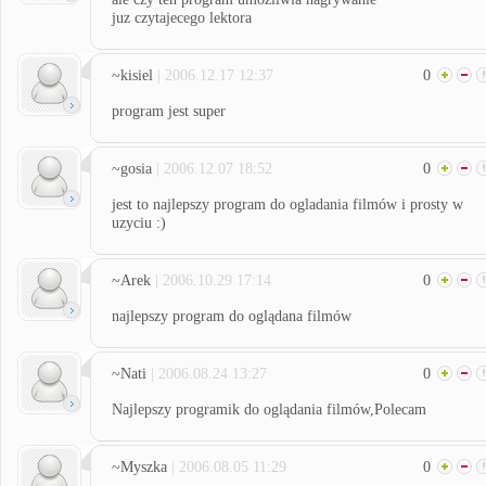
juz czytajecego lektora
~kisiel
| 2006.12.17 12:37
0
program jest super
~gosia
| 2006.12.07 18:52
0
jest to najlepszy program do ogladania filmów i prosty w
uzyciu :)
~Arek
| 2006.10.29 17:14
0
najlepszy program do oglądana filmów
~Nati
| 2006.08.24 13:27
0
Najlepszy programik do oglądania filmów,Polecam
~Myszka
| 2006.08.05 11:29
0