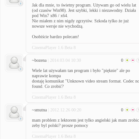
Jak dla mnie, to świetny program. Używam go od wielu lat
(od czasów Win98). Jest szybki, lekki i niezawodny. Działa
pod Win7 x86 / x64.
Nie miałem z nim nigdy zgrzytów. Szkoda tylko że już
nowsze wersje nie wychodzą.
Osobiście bardzo polecam!
CinemaPlayer 1.6 Beta 8
~bozena
| 2014.03.04 10:30
0
Wiele lat używałam tan program i było "pięknie" ale po
naprawie kompa
dostaję komunikat "Unknown video stream format. Codec no
found. Co zrobić?
CinemaPlayer 1.6 Beta 8
~smutna
| 2012.12.26 00:20
0
mam problem z lektorem jest tylko angielski jak mam zrobic
zeby byl polski? prosze pomocy
CinemaPlayer 1.6 Beta 8