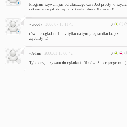
Program używam już od dłuższego czsu.Jest prosty w użyciu
odtwarza mi jak do tej pory każdy filmik!!Polecam!!
~woody
| 2006.07.13 11:43
0
równiez ogladam filmy tylko na tym programiku bo jest
zajebisty :D
~Adam
| 2006.03.15 00:42
0
Tylko tego uzywam do ogladania filmów. Super program! :)