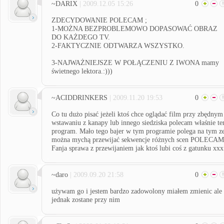
~DARIX
| 2009.12.05 15:26
0
ZDECYDOWANIE POLECAM ;
1-MOŻNA BEZPROBLEMOWO DOPASOWAĆ OBRAZ
DO KAŻDEGO TV.
2-FAKTYCZNIE ODTWARZA WSZYSTKO.
3-NAJWAŻNIEJSZE W POŁĄCZENIU Z IWONA mamy
świetnego lektora.:)))
~ACIDDRINKERS
| 2009.11.20 19:53
0
Co tu dużo pisać jeżeli ktoś chce oglądać film przy zbędnym
wstawaniu z kanapy lub innego siedziska polecam właśnie te
program. Mało tego bajer w tym programie polega na tym z
można mychą przewijać sekwencje różnych scen POLECAM
Fanja sprawa z przewijaniem jak ktoś lubi coś z gatunku xxx
~daro
| 2009.09.20 21:58
0
używam go i jestem bardzo zadowolony miałem zmienic ale
jednak zostane przy nim