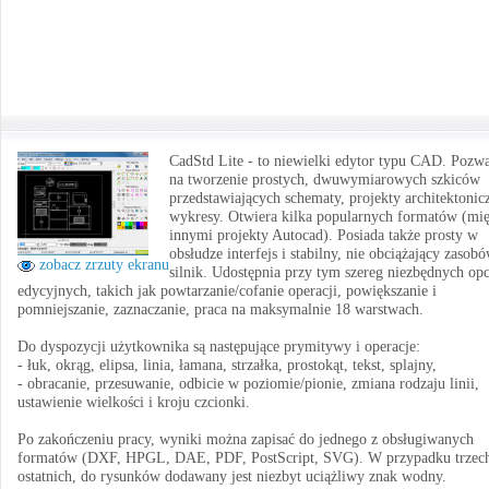
CadStd Lite - to niewielki edytor typu CAD. Pozw
na tworzenie prostych, dwuwymiarowych szkiców
przedstawiających schematy, projekty architektonic
wykresy. Otwiera kilka popularnych formatów (mi
innymi projekty Autocad). Posiada także prosty w
obsłudze interfejs i stabilny, nie obciążający zasob
zobacz zrzuty ekranu
silnik. Udostępnia przy tym szereg niezbędnych opc
edycyjnych, takich jak powtarzanie/cofanie operacji, powiększanie i
pomniejszanie, zaznaczanie, praca na maksymalnie 18 warstwach.
Do dyspozycji użytkownika są następujące prymitywy i operacje:
- łuk, okrąg, elipsa, linia, łamana, strzałka, prostokąt, tekst, splajny,
- obracanie, przesuwanie, odbicie w poziomie/pionie, zmiana rodzaju linii,
ustawienie wielkości i kroju czcionki.
Po zakończeniu pracy, wyniki można zapisać do jednego z obsługiwanych
formatów (DXF, HPGL, DAE, PDF, PostScript, SVG). W przypadku trzec
ostatnich, do rysunków dodawany jest niezbyt uciążliwy znak wodny.