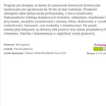
Program jest dostępny za darmo do zastosowań domowych (komercyjne
użytkowanie jest ograniczone do 30 dni od daty instalacji). Producent
udostępnia także płatną wersję profesjonalną, o nieco rozszerzonej
funkcjonalności (obsługa dodatkowych formatów, oddzielanie, dopełnianie i
przycinanie, narzędzia wyszukiwania i zamiany tekstu, drukowanie w wysok
rozdzielczości, fazowanie, rzut swobodny i izometryczny). Do paczki
instalacyjnej dołączony są obszerny plik pomocy oraz zestaw przykładowyc
schematów. Interfejs i dokumentacja w angielskiej wersji językowej.
Producent
:
John Apperson
Oceń pro
Licencja
: Freeware (darmowa)
System Operacyjny
:
Windows 98/Me/NT/2000/XP/Vista/7/8/10
Ocena:
3.5
(
4
gł