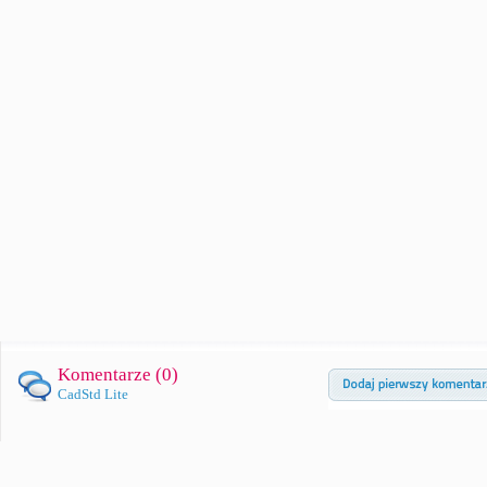
Komentarze (
0
)
CadStd Lite