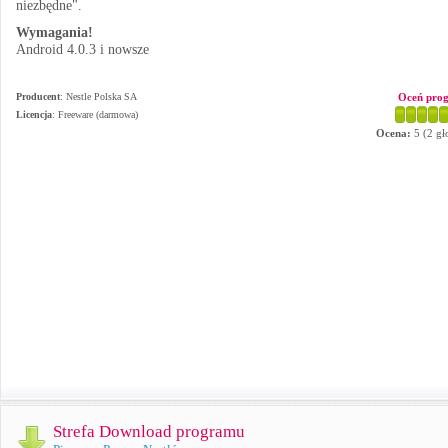
niezbędne".
Wymagania!
Android 4.0.3 i nowsze
Producent
:
Nestle Polska SA
Oceń pro
Licencja
: Freeware (darmowa)
Ocena:
5
(
2
gł
Strefa Download programu