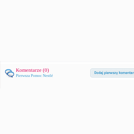
Komentarze (
0
)
Pierwsza Pomoc Nestlé