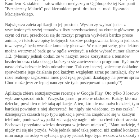
Kamilem Kasiakiem - ratownikiem medycznym Ogólnopolskiej Kampanii
"Bezpieczny Maluch" pod kierunkiem prof. dra hab. n. med. Ryszarda
Maciejewskiego.
Największa zaleta aplikacji to jej prostota. Wystarczy wybrać jeden z
wymienionych wyżej tematów z listy przedstawionej na ekranie głównym, 
czym od razu przechodzi się do rzeczy: program wyświetli bardzo proste
animacje i tekstowe opisy kolejnych kroków postępowania, którym jednocze
towarzyszyć będą wyraźne komendy głosowe. W razie potrzeby, głos lektor
można wstrzymać bądź go w ogóle wyciszyć, a także wybrać numer alarm
112. (Musimy jednak dodać, że w naszym teście korzystanie z tematów
bezdechu oraz ciała obcego kończyło się zawieszeniem programu. Być może
nasze doświadczenie było odosobnione. Tak czy inaczej, zalecamy dokładne
sprawdzenie jego działania pod każdym względem zaraz po instalacji, aby w
razie realnego zagrożenia mieć pod ręką program działający na pewno spraw
Choć może jeszcze lepiej nauczyć się tych postępowań na pamięć?).
Aplikacja zbiera entuzjastyczne recenzje w Google Play. Oto tylko 3 losowo
wybrane spośród nich: "Wszystko jasne i proste w obsłudze. Każdy, kto ma
dziecko, powinien mieć taką aplikację. A ten, kto nie ma małych dzieci, tym
bardziej powinien z niej skorzystać, bo nigdy nie wiadomo, co nas czeka",
dzisiejszych czasach tego typu aplikacja powinna znajdować się w każdym
telefonie, ponieważ wypadki zdarzają się nagle i nie ma chwili do stracenia.
Fachowa i przydatna wiedza dostępna w jednym miejscu", "Mam nadzieję, 
nigdy mi się nie przyda. Wolę jednak mieć taką pomoc, niż szukać konkret
informacji na oślep w sytuacji, gdyby jednak tego typu wskazówki okazały s