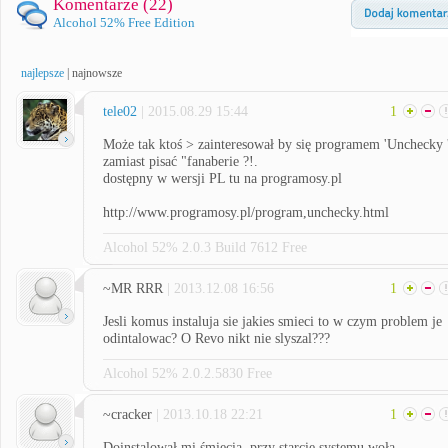
Komentarze (
22
)
Alcohol 52% Free Edition
najlepsze
|
najnowsze
tele02
| 2015.08.29 15:44
1
Może tak ktoś > zainteresował by się programem 'Unchecky 
zamiast pisać "fanaberie ?!.
dostępny w wersji PL tu na programosy.pl
http://www.programosy.pl/program,unchecky.html
Alcohol 52% 2.0.3 Build 7612 Free
~MR RRR
| 2013.12.08 16:56
1
Jesli komus instaluja sie jakies smieci to w czym problem je
odintalowac? O Revo nikt nie slyszal???
Alcohol 52% 2.0.2.5830 Free
~cracker
| 2013.10.18 22:21
1
Doinstalował mi śmiecia, przy starcie systemu woła