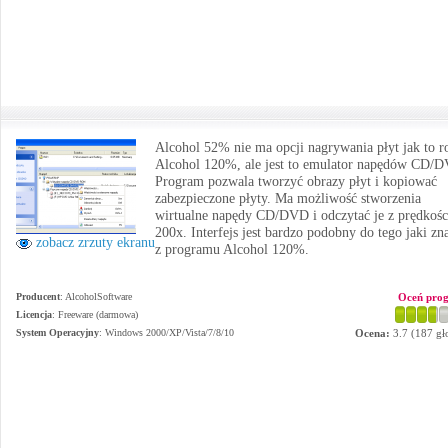
Alcohol 52% nie ma opcji nagrywania płyt jak to r
Alcohol 120%, ale jest to emulator napędów CD/
Program pozwala tworzyć obrazy płyt i kopiować
zabezpieczone płyty. Ma możliwość stworzenia
wirtualne napędy CD/DVD i odczytać je z prędkośc
200x. Interfejs jest bardzo podobny do tego jaki z
zobacz zrzuty ekranu
z programu Alcohol 120%.
Producent
:
AlcoholSoftware
Oceń pro
Licencja
: Freeware (darmowa)
System Operacyjny
:
Windows 2000/XP/Vista/7/8/10
Ocena:
3.7
(
187
gł