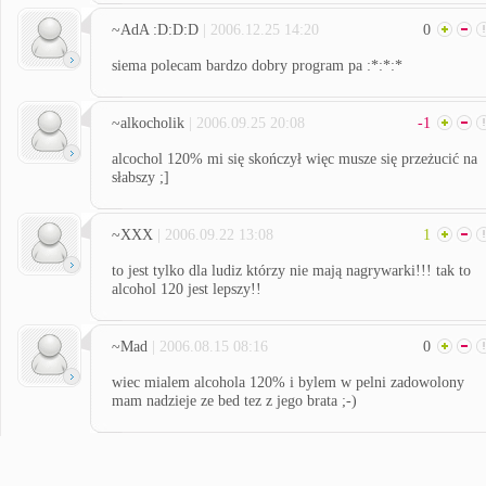
~AdA :D:D:D
| 2006.12.25 14:20
0
siema polecam bardzo dobry program pa :*:*:*
~alkocholik
| 2006.09.25 20:08
-1
alcochol 120% mi się skończył więc musze się przeżucić na
słabszy ;]
~XXX
| 2006.09.22 13:08
1
to jest tylko dla ludiz którzy nie mają nagrywarki!!! tak to
alcohol 120 jest lepszy!!
~Mad
| 2006.08.15 08:16
0
wiec mialem alcohola 120% i bylem w pelni zadowolony
mam nadzieje ze bed tez z jego brata ;-)