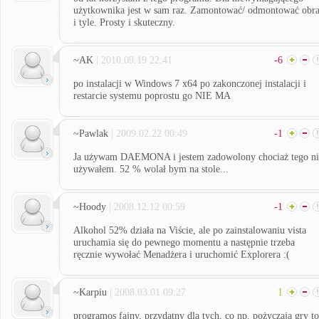
użytkownika jest w sam raz. Zamontować/ odmontować obr
i tyle. Prosty i skuteczny.
~AK
| 2010.09.19 22:41
-6
po instalacji w Windows 7 x64 po zakonczonej instalacji i
restarcie systemu poprostu go NIE MA
~Pawlak
| 2009.02.22 00:49
-1
Ja używam DAEMONA i jestem zadowolony chociaż tego ni
używałem. 52 % wolał bym na stole...
~Hoody
| 2008.12.12 00:59
-1
Alkohol 52% działa na Viście, ale po zainstalowaniu vista
uruchamia się do pewnego momentu a następnie trzeba
ręcznie wywołać Menadżera i uruchomić Explorera :(
~Karpiu
| 2008.03.01 09:27
1
programos fajny, przydatny dla tych, co np. pożyczają gry to