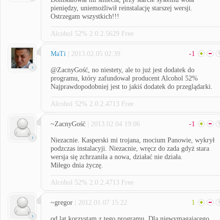
pieniędzy, uniemożliwił reinstalację starszej wersji.
Ostrzegam wszystkich!!!
Alcohol 52% 2.0.2.5629 Free
MaTi
| 2013.02.05 02:39
-1
@ZacnyGość, no niestety, ale to już jest dodatek do
programu, który zafundował producent Alcohol 52%
Najprawdopodobniej jest to jakiś dodatek do przeglądarki.
Alcohol 52% 2.0.2.4713 Free
~ZacnyGość
| 2013.02.04 19:06
-1
Niezacnie. Kasperski mi trojana, mocium Panowie, wykrył
podzczas instalacyji. Niezacnie, wręcz do zada gdyż stara
wersja się zchrzaniła a nowa, działać nie działa.
Miłego dnia życzę.
Alcohol 52% 2.0.2.4713 Free
~gregor
| 2012.01.07 15:22
1
od lat korzystam z tego programu. Dla niewymagającego