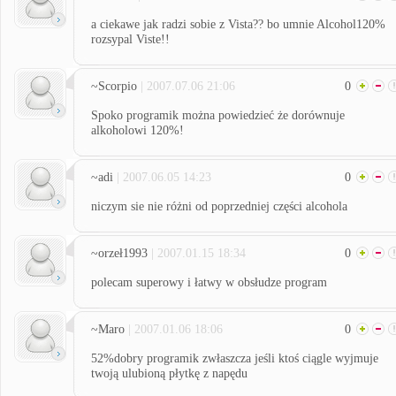
a ciekawe jak radzi sobie z Vista?? bo umnie Alcohol120%
rozsypal Viste!!
~Scorpio
| 2007.07.06 21:06
0
Spoko programik można powiedzieć że dorównuje
alkoholowi 120%!
~adi
| 2007.06.05 14:23
0
niczym sie nie różni od poprzedniej części alcohola
~orzeł1993
| 2007.01.15 18:34
0
polecam superowy i łatwy w obsłudze program
~Maro
| 2007.01.06 18:06
0
52%dobry programik zwłaszcza jeśli ktoś ciągle wyjmuje
twoją ulubioną płytkę z napędu