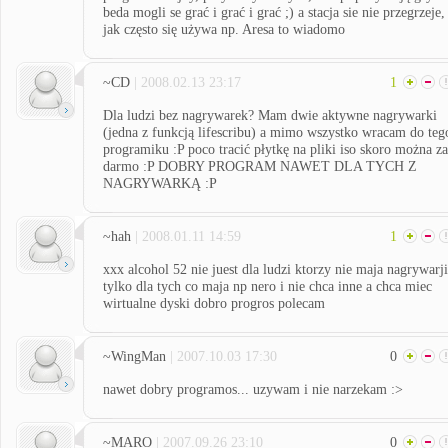
beda mogli se grać i grać i grać ;) a stacja sie nie przegrzeje,
jak często się używa np. Aresa to wiadomo
~CD
| 2008.02.13 23:17
1
Dla ludzi bez nagrywarek? Mam dwie aktywne nagrywarki
(jedna z funkcją lifescribu) a mimo wszystko wracam do teg
programiku :P poco tracić płytkę na pliki iso skoro można za
darmo :P DOBRY PROGRAM NAWET DLA TYCH Z
NAGRYWARKĄ :P
~hah
| 2008.01.11 14:59
1
xxx alcohol 52 nie juest dla ludzi ktorzy nie maja nagrywarji
tylko dla tych co maja np nero i nie chca inne a chca miec
wirtualne dyski dobro progros polecam
~WingMan
| 2007.10.03 17:30
0
nawet dobry programos... uzywam i nie narzekam :>
~MARO
| 2007.09.26 23:10
0