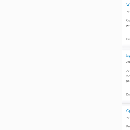
Wi
Jęz
Og
po
Fre
Eg
Jęz
Ze
sw
po
Dem
Cy
Jęz
Pr