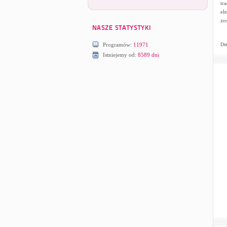
tr
el
zo
Programów:
11971
Dem
Istniejemy od:
8589 dni