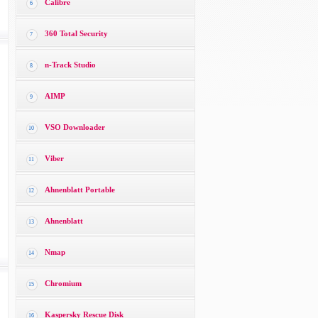
Calibre
6
360 Total Security
7
n-Track Studio
8
AIMP
9
VSO Downloader
10
Viber
11
Ahnenblatt Portable
12
Ahnenblatt
13
Nmap
14
Chromium
15
Kaspersky Rescue Disk
16