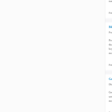
na
Fre
Bi
Poz
Pr
tł
br
mo
Fre
Ge
Dla
Ge
um
mo