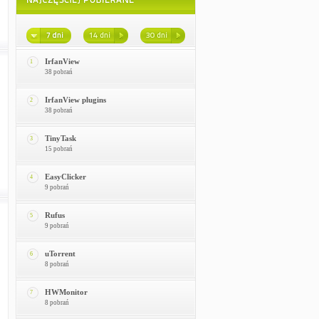
IrfanView
1
38 pobrań
IrfanView plugins
2
38 pobrań
TinyTask
3
15 pobrań
EasyClicker
4
9 pobrań
Rufus
5
9 pobrań
uTorrent
6
8 pobrań
HWMonitor
7
8 pobrań