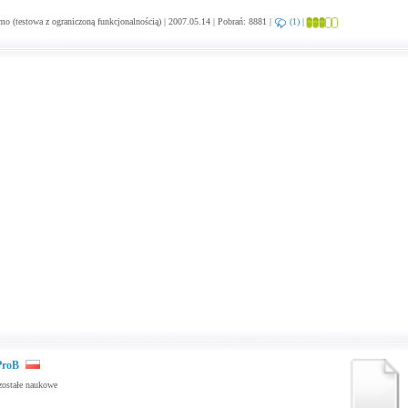
o (testowa z ograniczoną funkcjonalnością) | 2007.05.14 | Pobrań: 8881 |
(1)
|
ProB
ostałe naukowe