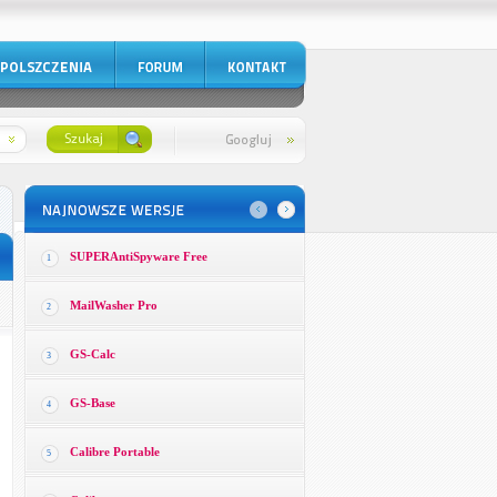
SUPERAntiSpyware Free
1
MailWasher Pro
2
GS-Calc
3
GS-Base
4
Calibre Portable
5