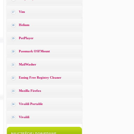
Vim
17
Helium
18
PotPlayer
19
Passmark OSFMount
20
MailWasher
21
Eusing Free Registry Cleaner
22
Mozilla Firefox
23
Vivaldi Portable
24
Vivaldi
25