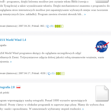
ProB - programos, dzięki któremu możliwe jest czytanie tekstu Biblii (wersja z
blii Tysiąclecia) a także wyszukiwanie tekstów. Dzięki mechanizmowi znanemu z programów do
zeglądania stron internetowych możliwe jest zapamiętywanie wybranych miejsc oraz tworzenie
up tematycznych (tzw. zakładki). Program zawiera również słownik bib...
eware (darmowa) | 2007.04.26 | Pobrań: 865 |
(0)
|
SA World Wind 1.4
grafia
SA World Wind programos służący do oglądania szczegółowych zdjęć
telitarnych Ziemi. Trójwymiarowe zdjęcia dobrej jakości robią niesamowite wrażenie, warte
ejrzenia.
eware (darmowa) | 2007.04.17 | Pobrań: 4530 |
(1)
|
tografia 2.0
yk polski
ogram wspomagający naukę ortografii. Ponad 1000 wyrazów sprawiających
udność. Prosty i łatwy w obsłudze programik to zapewne jego plusy. Mamy do wyboru dwa
yby: nauki i sprawdzianu. W ustawieniach wybieramy stopień trudności.