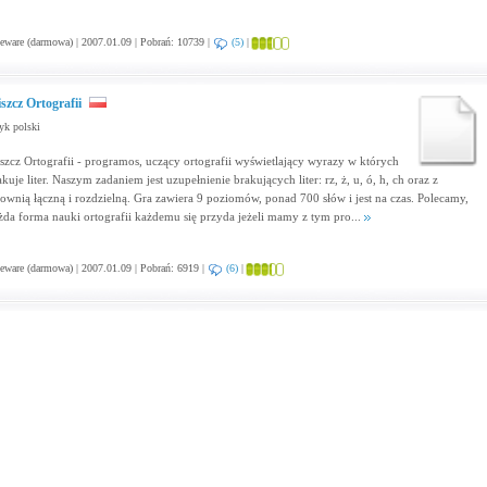
eware (darmowa) | 2007.01.09 | Pobrań: 10739 |
(5)
|
szcz Ortografii
yk polski
szcz Ortografii - programos, uczący ortografii wyświetlający wyrazy w których
kuje liter. Naszym zadaniem jest uzupełnienie brakujących liter: rz, ż, u, ó, h, ch oraz z
sownią łączną i rozdzielną. Gra zawiera 9 poziomów, ponad 700 słów i jest na czas. Polecamy,
żda forma nauki ortografii każdemu się przyda jeżeli mamy z tym pro...
eware (darmowa) | 2007.01.09 | Pobrań: 6919 |
(6)
|