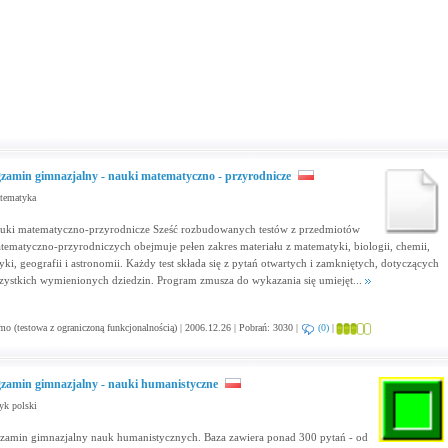
zamin gimnazjalny - nauki matematyczno - przyrodnicze
tematyka
uki matematyczno-przyrodnicze Sześć rozbudowanych testów z przedmiotów
tematyczno-przyrodniczych obejmuje pełen zakres materiału z matematyki, biologii, chemii,
zyki, geografii i astronomii. Każdy test składa się z pytań otwartych i zamkniętych, dotyczących
zystkich wymienionych dziedzin. Program zmusza do wykazania się umiejęt...
o (testowa z ograniczoną funkcjonalnością) | 2006.12.26 | Pobrań: 3030 |
(0)
|
zamin gimnazjalny - nauki humanistyczne
yk polski
zamin gimnazjalny nauk humanistycznych. Baza zawiera ponad 300 pytań - od