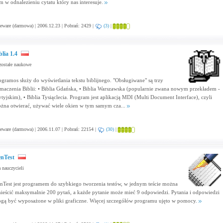
m w odnalezieniu cytatu który nas interesuje.
eware (darmowa) | 2006.12.23 | Pobrań: 2429 |
(3)
|
blia 1.4
ostałe naukowe
ogramos służy do wyświetlania tekstu biblijnego. "Obsługiwane" są trzy
umaczenia Biblii: • Biblia Gdańska, • Biblia Warszawska (popularnie zwana nowym przekładem -
ytyjskim), • Biblia Tysiąclecia. Program jest aplikacją MDI (Multi Document Interface), czyli
żna otwierać, używać wiele okien w tym samym cza...
eware (darmowa) | 2006.11.07 | Pobrań: 22154 |
(30)
|
nTest
 nauczycieli
nTest jest programem do szybkiego tworzenia testów, w jednym teście można
ieścić maksymalnie 200 pytań, a każde pytanie może mieć 9 odpowiedzi. Pytania i odpowiedzi
gą być wyposażone w pliki graficzne. Więcej szczegółów programu ujęto w pomocy.