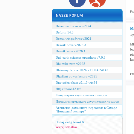
Fre
Datamine.discover v2024
Mi
Deform 14.0
Jęz
Dental wings dwos v2021
Mi
Deswik nova v2026.3
bra
Deswik suite v2026.1
pi
Dgb earth sciences opendtect v7.0.8
ka
Dhi mike zero v2025
Dhi-wasy feflow 2026 v11.0.4.24147
Fre
Digsilent powerfactory v2025
Dnv safeti phast v9.1.0 win64
Https://nooo13.tv/
Гипермаркет акустических товаров
Плюсы гипермаркета акустических товаров
Агентство домашнего персонала в Самаре
"Домашний эксперт"
Dodaj swój temat
Więcej tematów