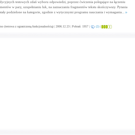
adycyjnych testowych zdań wyboru odpowiedzi, poprzez ćwiczenia polegające na łączeniu
ementów w pary, uzupełnianiu luk, na zaznaczaniu fragmentów tekstu skończywszy. Pytania
stały podzielone na kategorie, zgodnie z wytycznymi programu nauczania i wymagania...
o (testowa z ograniczoną funkcjonalnością) | 2006.12.23 | Pobrań: 1957 |
(2)
|