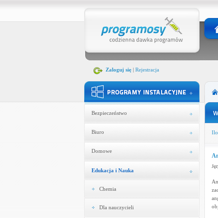
Zaloguj się
|
Rejestracja
Bezpieczeństwo
Biuro
Ilo
Domowe
An
Jęz
Edukacja i Nauka
An
Chemia
za
an
ob
Dla nauczycieli