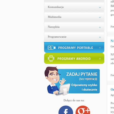
el
Bi
Komunikacja
pr
gr
Multimedia
Narzędzia
Fre
Programowanie
NA
Geo
NA
sa
ob
Fre
Or
Jęz
Dołącz do nas na:
Pr
tr
tr