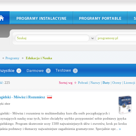
w
programosy.pl
Programy
Edukacja i Nauka
ść:
225
Sortuj wg
Pobrań
|
Nazwy
|
Daty
|
Oceny
|
Licencji
gielski - Mówisz i Rozumiesz
yki obce
gielski - Mówisz i rozumiesz to multimedialny kurs dla osób początkujących i
czynających naukę oraz tych, które chciałyby szybko przypomnieć sobie podstawy języka
gielskiego. Program skutecznie uczy 1500 najważniejszych słów i zwrotów, krok po kroku
jaśnia podstawy i tłumaczy najważniejsze zagadnienia gramatyczne. Specjalnie opr...