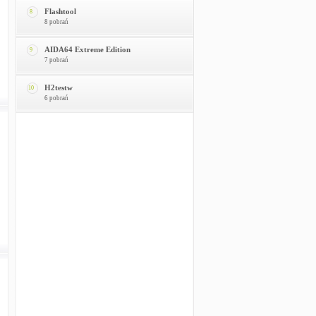
Flashtool
8
8 pobrań
AIDA64 Extreme Edition
9
7 pobrań
H2testw
10
6 pobrań