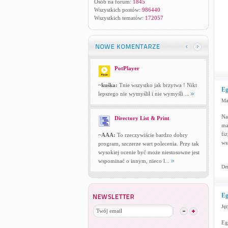
Osób na forum:
1845
Wszystkich postów:
986440
Wszystkich tematów:
172057
PotPlayer
~kuśka:
Tnie wszystko jak brzytwa ! Nikt
Eg
lepszego nie wymyślił i nie wymyśli ...
Ma
Na
Directory List & Print
ma
fi
~AAA:
To rzeczywiście bardzo dobry
ws
program, szczerze wart polecenia. Przy tak
wysokiej ocenie być może niestosowne jest
wspominać o innym, nieco l...
Dem
Eg
Jęz
Eg