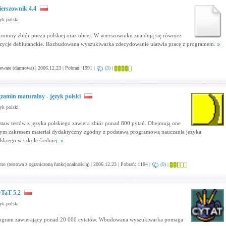
erszownik 4.4
yk polski
romny zbiór poezji polskiej oraz obcej. W wierszowniku znajdują się również
zycje debiutanckie. Rozbudowana wyszukiwarka zdecydowanie ułatwia pracę z programem.
eware (darmowa) | 2006.12.23 | Pobrań: 1991 |
(3)
|
zamin maturalny - język polski
yk polski
staw testów z języka polskiego zawiera zbiór ponad 800 pytań. Obejmują one
ym zakresem materiał dydaktyczny zgodny z podstawą programową nauczania języka
lskiego w szkole średniej.
o (testowa z ograniczoną funkcjonalnością) | 2006.12.23 | Pobrań: 1184 |
(0)
|
TaT 5.2
yk polski
ogram zawierający ponad 20 000 cytatów. Wbudowana wyszukiwarka pomaga