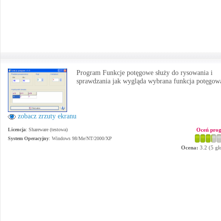
Program Funkcje potęgowe służy do rysowania i
sprawdzania jak wygląda wybrana funkcja potęgow
zobacz zrzuty ekranu
Licencja
: Shareware (testowa)
Oceń pro
System Operacyjny
:
Windows 98/Me/NT/2000/XP
Ocena:
3.2
(
5
gł