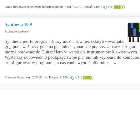
Demo (testowa z ograniczoną funkcjonalnością) | 2017.05.31 | Pobrań: 5195 |
(4)
|
Synthesia 10.9
Pozostałe naukowe
Synthesia jest to program, który można również sklasyfikować jako
grę, ponieważ uczy grać na pianinie/keyboardzie poprzez zabawę. Program
można porównać do Guitar Hero w wersji dla instrumentów klawiszowych.
Wystarczy odpowiednio podłączyć swoje pianino lub keyboard do komputera
skonfigurować w programie, a następnie wybrać plik midi ...
Freeware (darmowa) | 2023.01.14 | Pobrań: 21529 |
(11)
|