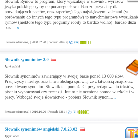
Słownik Rymów to program, który wyszukuje w słowniku wyrazów
języka polskiego rymy do podanego słowa. Bardzo przydatny dla
początkujących poetów, oraz raperów;) Jego największymi zaletami (w
porównaniu do innych tego typu programów) to natychmiastowe wyszukani
rymów (niektóre tego typu programy robiły to bardzo wolno), bardzo duża
baza...
Freeware (darmowa) | 2008.02.28 | Pobrań: 20463 |
(3)
|
Słownik synonimów 2.0
Język polski
Słownik synonimów zawierający w swojej bazie ponad 13 000 słów.
Przejrzysty interfejs oraz łatwa obsługa sprawią, że z łatwością znajdziesz
poszukiwany synonim. Słownik ten pomoże Ci przy redagowaniu tekstów,
pisaniu wypracowań czy recenzji. Jest to nie oceniona pomoc w szkole i w
pracy. Wzbogać swoje słownictwo - pobierz Słownik synoni...
Freeware (darmowa) | 2010.10.20 | Pobrań: 9381 |
(2)
|
Słownik synonimów angielski 7.0.23.02
Języki obce