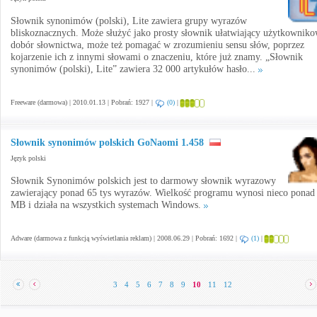
Słownik synonimów (polski), Lite zawiera grupy wyrazów
bliskoznacznych. Może służyć jako prosty słownik ułatwiający użytkowniko
dobór słownictwa, może też pomagać w zrozumieniu sensu słów, poprzez
kojarzenie ich z innymi słowami o znaczeniu, które już znamy. „Słownik
synonimów (polski), Lite” zawiera 32 000 artykułów hasło...
Freeware (darmowa) | 2010.01.13 | Pobrań: 1927 |
(0)
|
Słownik synonimów polskich GoNaomi 1.458
Język polski
Słownik Synonimów polskich jest to darmowy słownik wyrazowy
zawierający ponad 65 tys wyrazów. Wielkość programu wynosi nieco ponad
MB i działa na wszystkich systemach Windows.
Adware (darmowa z funkcją wyświetlania reklam) | 2008.06.29 | Pobrań: 1692 |
(1)
|
3
4
5
6
7
8
9
10
11
12