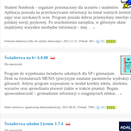
Student Notebook - organizer przeznaczony dla uczniów i studentów.
Aplikacja pozwala na przechowywanie informacji na temat ważnych termin
zajęć oraz uzyskanych ocen. Program posiada dobrze przemyślany interfejs
polskiej wersji językowej. Po uruchomieniu narzędzia, w głównym oknie
znajdziemy wszystkie niezbędne informacje - datę ...
Freeware (darmowa tylko do użytku domowego) | 2012.11.21 | Pobrań: 681 |
(0)
|
Świadectwa na 6+ 6.0.08
Dla nauczycieli
Program do wypełniania świadectw szkolnych dla SP i gimnazjum.
Druk na formularzach MENiS (precyzyjne ustalanie parametrów wydruku) 
giloszach. Jedyny program wyposażony w moduł korekty tekstu, dzielenia
wyrazów oraz sprawdzania pisowni (także w trakcie pisania). Bogata
sprawozdawczość - gromadzenie informacji o osiągnięciach edukac...
Demo (testowa z ograniczoną funkcjonalnością) | 2011.08.05 | Pobrań: 7690 |
(6)
|
Świadectwa szkolne Liceum 1.7.4
Dla nauczycieli