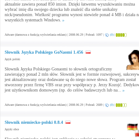
aktualnie zawiera ponad 850 imion. Dzięki łatwemu wyszukiwaniu można
wybrać imię dla swojego dziecka lub znaleźć dla siebie unikalny
nick/pseudonim. Wielkość programu wynosi niewiele ponad 4 MB i działa n
wszystkich systemach Windows.
Adware (darmowa z funkcją wyświetlania reklam) | 2008.06.29 | Pobrań: 1097 |
(0)
|
Słownik Języka Polskiego GoNaomi 1.456
Język polski
Słownik Języka Polskiego Gonaomi to słownik ortograficzny
zawierający ponad 2 mln słów. Słownik jest w formie rozwojowej, sukcesy
jest aktualizowany oraz dodawane są do niego nowe słowa. Program został
stworzony przez firmę VBS oraz przy współpracy p. Jerzy Kozojć. Dedyko
jest użytkownikom domowym (np. do celów badawczych lub na...
Adware (darmowa z funkcją wyświetlania reklam) | 2008.06.29 | Pobrań: 2689 |
(0)
|
Słownik niemiecko-polski 0.8.4
Języki obce