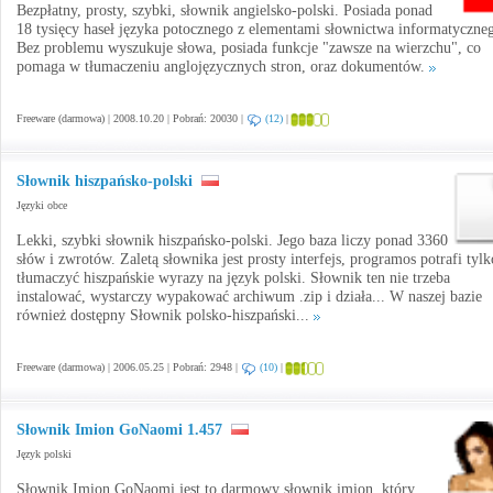
Bezpłatny, prosty, szybki, słownik angielsko-polski. Posiada ponad
18 tysięcy haseł języka potocznego z elementami słownictwa informatyczne
Bez problemu wyszukuje słowa, posiada funkcje "zawsze na wierzchu", co
pomaga w tłumaczeniu anglojęzycznych stron, oraz dokumentów.
Freeware (darmowa) | 2008.10.20 | Pobrań: 20030 |
(12)
|
Słownik hiszpańsko-polski
Języki obce
Lekki, szybki słownik hiszpańsko-polski. Jego baza liczy ponad 3360
słów i zwrotów. Zaletą słownika jest prosty interfejs, programos potrafi tylk
tłumaczyć hiszpańskie wyrazy na język polski. Słownik ten nie trzeba
instalować, wystarczy wypakować archiwum .zip i działa... W naszej bazie
również dostępny Słownik polsko-hiszpański...
Freeware (darmowa) | 2006.05.25 | Pobrań: 2948 |
(10)
|
Słownik Imion GoNaomi 1.457
Język polski
Słownik Imion GoNaomi jest to darmowy słownik imion, który