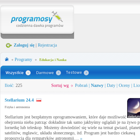
Zaloguj się
|
Rejestracja
Programy
Edukacja i Nauka
Ilość:
225
Sortuj wg
Pobrań
|
Nazwy
|
Daty
|
Oceny
|
Lic
Stellarium 24.4
Fizyka i astronomia
Stellarium jest bezpłatnym oprogramowaniem, które daje możliwość
obejrzenia nieba patrząc dokładnie tak samo jakbyśmy oglądali je na żywo p
lornetkę lub teleskop. Możemy dowiedzieć się wiele na temat gwiazd, planet
satelitów, mgławic, układu słonecznego, itd. Program jest bardzo ciekawą
propozycją dla sympatyków astronomii....