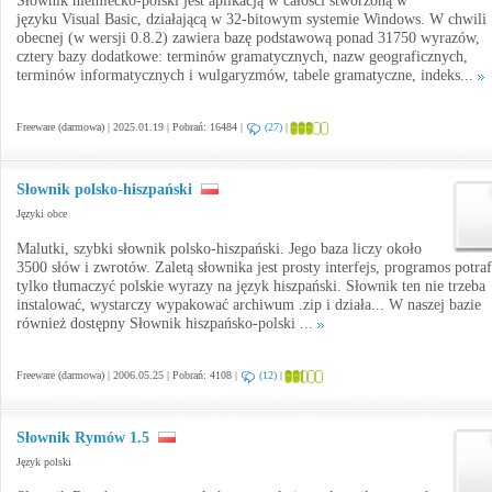
Słownik niemiecko-polski jest aplikacją w całości stworzoną w
języku Visual Basic, działającą w 32-bitowym systemie Windows. W chwili
obecnej (w wersji 0.8.2) zawiera bazę podstawową ponad 31750 wyrazów,
cztery bazy dodatkowe: terminów gramatycznych, nazw geograficznych,
terminów informatycznych i wulgaryzmów, tabele gramatyczne, indeks...
Freeware (darmowa) | 2025.01.19 | Pobrań: 16484 |
(27)
|
Słownik polsko-hiszpański
Języki obce
Malutki, szybki słownik polsko-hiszpański. Jego baza liczy około
3500 słów i zwrotów. Zaletą słownika jest prosty interfejs, programos potraf
tylko tłumaczyć polskie wyrazy na język hiszpański. Słownik ten nie trzeba
instalować, wystarczy wypakować archiwum .zip i działa... W naszej bazie
również dostępny Słownik hiszpańsko-polski ...
Freeware (darmowa) | 2006.05.25 | Pobrań: 4108 |
(12)
|
Słownik Rymów 1.5
Język polski