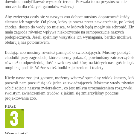
dowolnie modyfikować wysokość terenu. Pozwala to na przystosowanie
otoczenia dla różnych gatunków zwierząt.
Aby zwierzęta czuły się w naszym zoo dobrze musimy dopracować każdy
element ich zagrody. Od płotu, który je otacza przez nawierzchnię, po które
chodzą, dostęp do wody po miejsca, w których będą mogły się schronić. Zb
mała zagroda również wpływa niekorzystnie na samopoczucie naszych
podopiecznych. Jeżeli spełnimy wszystkie ich wymagania, bardzo możliwe, 
obdarują nas potomstwem.
Budując zoo musimy również pamiętać o zwiedzających. Musimy położyć
chodniki przy zagrodach, które chcemy pokazać, powinniśmy zatroszczyć si
również o odpowiednią ilość ławek czy stolików, na których nasi goście będ
mogli się posilić. Ważne są też budki z jedzeniem i toalety.
Kiedy nasze zoo jest gotowe, możemy włączyć specjalny widok kamery, któ
pozwoli nam poczuć się jak jeden ze zwiedzających. Możemy wtedy równie
robić zdjęcia naszym zwierzakom, co jest miłym urozmaiceniem rozgrywki 
swoistym zwieńczeniem trudów, z jakimi się zmierzyliśmy podczas
projektowania zoo.
PEGI:
Wymagania!