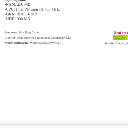
•RAM: 256 MB
•CPU: Intel Pentium III 733 MHz
•GRAFIKA: 16 MB
•HDD: 900 MB
Producent
:
Blue Fang Games
Oceń pro
Licencja
: Demo (testowa z ograniczoną funkcjonalnością)
System Operacyjny
:
Windows 2000/XP/Vista/7
Ocena:
4.5
(
2
gł