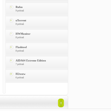
Rufus
5
9 pobrań
uTorrent
6
8 pobrań
HWMonitor
7
8 pobrań
Flashtool
8
8 pobrań
AIDA64 Extreme Edition
9
7 pobrań
H2testw
10
6 pobrań