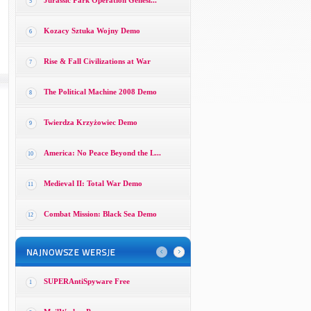
Jurassic Park Operation Genesi...
5
Kozacy Sztuka Wojny Demo
6
Rise & Fall Civilizations at War
7
The Political Machine 2008 Demo
8
Twierdza Krzyżowiec Demo
9
America: No Peace Beyond the L...
10
Medieval II: Total War Demo
11
Combat Mission: Black Sea Demo
12
SUPERAntiSpyware Free
1