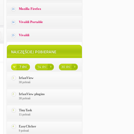
Mozilla Firefox
23
Vivaldi Portable
24
Vivaldi
25
IrfanView
1
38 pobrań
IrfanView plugins
2
38 pobrań
TinyTask
3
15 pobrań
EasyClicker
4
9 pobrań