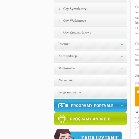
Co
Gry Symulatory
wł
cz
Gry Wyścigowe
ka
Do
Gry Zręcznościowe
wi
Internet
Gr
sz
ca
Komunikacja
te
sz
Multimedia
Je
Narzędzia
PE
Programowanie
W
• 
• 
• 
• 