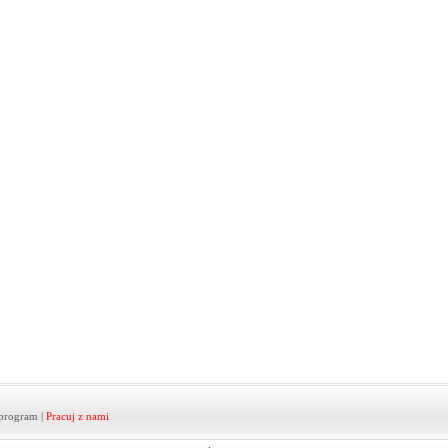
program
|
Pracuj z nami