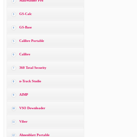
MailWasher Pro
2
GS-Calc
3
GS-Base
4
Calibre Portable
5
Calibre
6
360 Total Security
7
n-Track Studio
8
AIMP
9
VSO Downloader
10
Viber
11
Ahnenblatt Portable
12