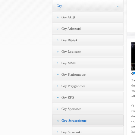
Gry
Gry Akcji
Gry Arkanoid
Gry Bijatyki
Gry Logiczne
Gry MMO
Gry Platformowe
Za
du
Gry Przygodowe
je
„st
Gry RPG
O 
Gry Sportowe
rz
do
Gry Strategiczne
cz
po
ka
Gry Strzelanki