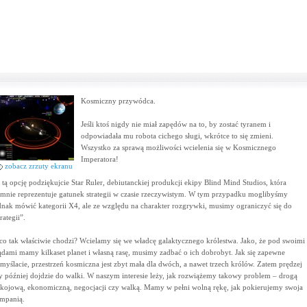
Kosmiczny przywódca.
Jeśli ktoś nigdy nie miał zapędów na to, by zostać tyranem i
odpowiadała mu robota cichego sługi, wkrótce to się zmieni.
Wszystko za sprawą możliwości wcielenia się w Kosmicznego
Imperatora!
zobacz zrzuty ekranu
 tą opcję podziękujcie Star Ruler, debiutanckiej produkcji ekipy Blind Mind Studios, która
mnie reprezentuje gatunek strategii w czasie rzeczywistym. W tym przypadku moglibyśmy
dnak mówić kategorii X4, ale ze względu na charakter rozgrywki, musimy ograniczyć się do
rategii”.
co tak właściwie chodzi? Wcielamy się we władcę galaktycznego królestwa. Jako, że pod swoimi
ądami mamy kilkaset planet i własną rasę, musimy zadbać o ich dobrobyt. Jak się zapewne
myślacie, przestrzeń kosmiczna jest zbyt mała dla dwóch, a nawet trzech królów. Zatem prędzej
y później dojdzie do walki. W naszym interesie leży, jak rozwiążemy takowy problem – drogą
kojową, ekonomiczną, negocjacji czy walką. Mamy w pełni wolną rękę, jak pokierujemy swoja
mpanią.