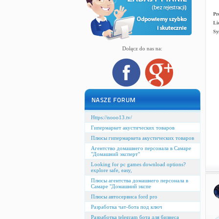
Pr
Li
Sy
Dołącz do nas na:
Https://nooo13.tv/
Гипермаркет акустических товаров
Плюсы гипермаркета акустических товаров
Агентство домашнего персонала в Самаре
"Домашний эксперт"
Looking for pc games download options?
explore safe, easy,
Плюсы агентства домашнего персонала в
Самаре "Домашний экспе
Плюсы автосервиса ford pro
Разработка чат-бота под ключ
Разработка telegram бота для бизнеса