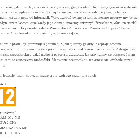
 ciekawe, jak na strategię w czasie rzeczywistym, gra posiada rozbudowany system zarządzania
ościami oraz wpływania na nie. Spokojnie, nie ma tutaj arkusza kalkulacyjnego, chociaż
asami jest zbyt gęsto od informacji. Warto zwrócić uwagę na fakt, że kosmos generowany jest za
żdym razem losowo, oraz każdy jego element możemy zniszczyć. Przeszkadza Wam ten statek?
 kosza z nim. Ta gwiazda zasłania Wam widok? Zlikwidować. Planeta jest brzydka? Usunąć! I
ecie, co? Ten bezmiar możliwości bywa przytłaczający.
aficznie produkcja prezentuje się średnio. Z jednej strony galaktykę zaprojektowano
czegółowo i z pomysłem, modele pojazdów są indywidualne oraz zróżnicowane. Z drugiej zaś
ły czas czegoś brakuje. Jakiś niedosyt pozostaje, zwłaszcza, jak przyjrzymy się poszczególnym
ksturom, to zauważymy niedoróbki. Muzycznie bez rewelacji, ten aspekt nie wychodzi przed
ereg.
śli jesteście fanami strategii i macie sporo wolnego czasu, spróbujcie.
GI:
ymagania!
RAM: 512 MB
CPU: 2 GHz
GRAFIKA: 256 MB
HDD: 500 MB