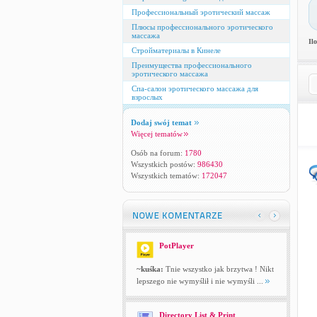
Профессиональный эротический массаж
Плюсы профессионального эротического
массажа
Il
Стройматериалы в Кинеле
Преимущества профессионального
эротического массажа
Спа-салон эротического массажа для
взрослых
Dodaj swój temat
Więcej tematów
Osób na forum:
1780
Wszystkich postów:
986430
Wszystkich tematów:
172047
PotPlayer
~kuśka:
Tnie wszystko jak brzytwa ! Nikt
lepszego nie wymyślił i nie wymyśli ...
Directory List & Print