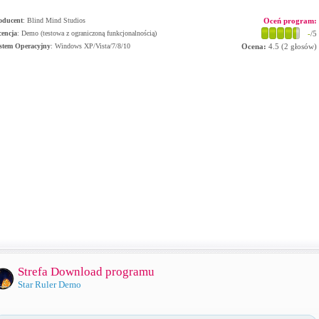
oducent
:
Blind Mind Studios
Oceń program:
cencja
: Demo (testowa z ograniczoną funkcjonalnością)
-
/5
stem Operacyjny
:
Windows XP/Vista/7/8/10
Ocena:
4.5
(
2
głosów)
Strefa Download programu
Star Ruler Demo