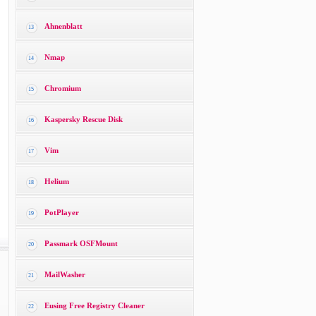
Ahnenblatt
13
Nmap
14
Chromium
15
Kaspersky Rescue Disk
16
Vim
17
Helium
18
PotPlayer
19
Passmark OSFMount
20
MailWasher
21
Eusing Free Registry Cleaner
22