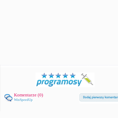
Komentarze (
0
)
WinSpeedUp