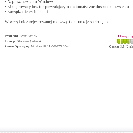
• Naprawa systemu Windows
• Zintegrowany kreator pozwalający na automatyczne dostrojenie systemu
• Zarządzanie czcionkami.
W wersji niezarejestrowanej nie wszystkie funkcje są dostępne.
Producent
:
Script Soft eK
Oceń pro
Licencja
: Shareware (testowa)
System Operacyjny
:
Windows 98/Me/2000/XP/Vista
Ocena:
3.5
(
2
gł