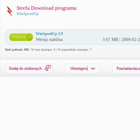
Strefa Download programu
WinSpeedUp
WinSpeedUp 2.9
Wersja stabilna
3.67 MB | 2009-02-
Ilość pobrań: 896
| W tym miesiącu: 0 | W poprzednim miesiącu: 7
0