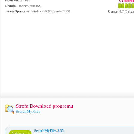
Producent
:
Nir Soft
Oceń pro
Licencja
: Freeware (darmowa)
System Operacyjny
:
Windows 2000/XP/Vista/7/8/10
Ocena:
4.7
(
19
gł
Strefa Download programu
SearchMyFiles
SearchMyFiles 3.35