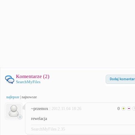
Komentarze (
2
)
SearchMyFiles
najlepsze
|
najnowsze
~przemox
| 2012.11.04 18:26
0
rewelacja
SearchMyFiles 2.35