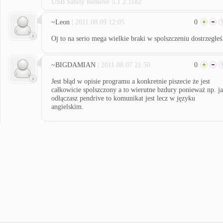
USB Safely Remove 5.1.2.1182
~Leon
| 2011.08.09 12:05
0
Oj to na serio mega wielkie braki w spolszczeniu dostrzegłeś
~BIGDAMIAN
| 2011.08.07 21:50
0
Jest błąd w opisie programu a konkretnie piszecie że jest
całkowicie spolszczony a to wierutne bzdury ponieważ np. j
odłączasz pendrive to komunikat jest lecz w języku
angielskim.