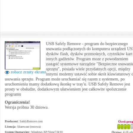
USB Safely Remove - program do bezpiecznego
usuwania podłączonych do komputera urządzeń US
dysków flash, dysków przenośnych, czytników kart
innych gadżetów. Program moze z powodzeniem
zastąpić systemowe narządzie "Bezpieczne usuwani
sprzętu", posiada wiele przydatnych opcji, między
zobacz zrzuty ekranu
innymi możemy ustawić sobie skrót klawiaturowy 
usuwania sprzętu. Program może uruchamiać się razem z systemem, po
uruchomieniu mamy dodatkową ikonkę w tray'u. USB Safely Remove jest
prosty w obsłudze, dodatkowym ułatwieniem jest całkowite spolszczenie
programu
Ograniczenia!
Wersja próbna 30 dniowa.
Producent
:
SafelyRemove.com
Oceń pro
Licencja
: Shareware (testowa)
System Operacyjny
:
Windows XP/Vista/7/8/10
Ocena:
4
(
6
gł