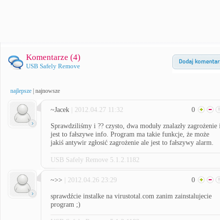
Komentarze (
4
)
USB Safely Remove
najlepsze
|
najnowsze
~Jacek
| 2012.04.27 11:32
0
Sprawdziliśmy i ?? czysto, dwa moduły znalazły zagrożenie 
jest to fałszywe info. Program ma takie funkcje, że może
jakiś antywir zgłosić zagrożenie ale jest to fałszywy alarm.
USB Safely Remove 5.1.2.1182
~>>
| 2012.04.26 23:29
0
sprawdźcie instalke na virustotal.com zanim zainstalujecie
program ;)