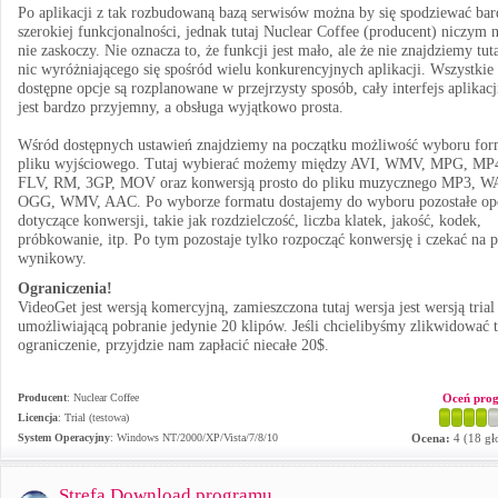
Po aplikacji z tak rozbudowaną bazą serwisów można by się spodziewać bar
szerokiej funkcjonalności, jednak tutaj Nuclear Coffee (producent) niczym 
nie zaskoczy. Nie oznacza to, że funkcji jest mało, ale że nie znajdziemy tut
nic wyróżniającego się spośród wielu konkurencyjnych aplikacji. Wszystkie
dostępne opcje są rozplanowane w przejrzysty sposób, cały interfejs aplikacj
jest bardzo przyjemny, a obsługa wyjątkowo prosta.
Wśród dostępnych ustawień znajdziemy na początku możliwość wyboru for
pliku wyjściowego. Tutaj wybierać możemy między AVI, WMV, MPG, MP
FLV, RM, 3GP, MOV oraz konwersją prosto do pliku muzycznego MP3, W
OGG, WMV, AAC. Po wyborze formatu dostajemy do wyboru pozostałe op
dotyczące konwersji, takie jak rozdzielczość, liczba klatek, jakość, kodek,
próbkowanie, itp. Po tym pozostaje tylko rozpocząć konwersję i czekać na p
wynikowy.
Ograniczenia!
VideoGet jest wersją komercyjną, zamieszczona tutaj wersja jest wersją trial
umożliwiającą pobranie jedynie 20 klipów. Jeśli chcielibyśmy zlikwidować 
ograniczenie, przyjdzie nam zapłacić niecałe 20$.
Producent
:
Nuclear Coffee
Oceń pro
Licencja
: Trial (testowa)
System Operacyjny
:
Windows NT/2000/XP/Vista/7/8/10
Ocena:
4
(
18
gł
Strefa Download programu