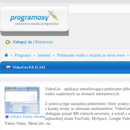
Zaloguj się
|
Rejestracja
Programy
Internet
Pobieranie wideo i muzyki ze stron www
VideoGet 8.0.11.142
VideoGet - aplikacja umożliwiająca pobieranie pli
wideo osadzonych na stronach internetowych.
Z pomocą tego narzędzia pobierzemy filmy praktyc
z każdej strony ze zbiorami multimediów. VideoGe
obsługuje ponad 900 różnych serwisów, a wśród z 
zobacz zrzuty ekranu
najbardziej znane YouTube, MySpace, Google Vide
Yahoo Video, MetaCafe, etc.