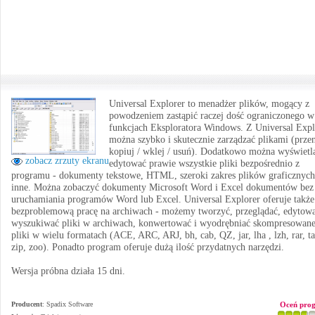
Universal Explorer to menadżer plików, mogący z
powodzeniem zastąpić raczej dość ograniczonego w
funkcjach Eksploratora Windows. Z Universal Expl
można szybko i skutecznie zarządzać plikami (przen
kopiuj / wklej / usuń). Dodatkowo można wyświetla
zobacz zrzuty ekranu
edytować prawie wszystkie pliki bezpośrednio z
programu - dokumenty tekstowe, HTML, szeroki zakres plików graficznych
inne. Można zobaczyć dokumenty Microsoft Word i Excel dokumentów bez
uruchamiania programów Word lub Excel. Universal Explorer oferuje także
bezproblemową pracę na archiwach - możemy tworzyć, przeglądać, edytowa
wyszukiwać pliki w archiwach, konwertować i wyodrębniać skompresowan
pliki w wielu formatach (ACE, ARC, ARJ, bh, cab, QZ, jar, lha , lzh, rar, ta
zip, zoo). Ponadto program oferuje dużą ilość przydatnych narzędzi.
Wersja próbna działa 15 dni.
Producent
:
Spadix Software
Oceń pro