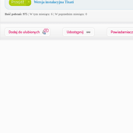
Wersja instalacyjna Tixati
Ilość pobrań: 975
| W tym miesiącu: 6 | W poprzednim miesiącu: 0
0