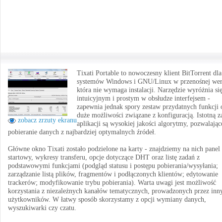
Tixati Portable to nowoczesny klient BitTorrent dla
systemów Windows i GNU/Linux w przenośnej wers
która nie wymaga instalacji. Narzędzie wyróżnia si
intuicyjnym i prostym w obsłudze interfejsem -
zapewnia jednak spory zestaw przydatnych funkcji 
duże możliwości związane z konfiguracją. Istotną z
zobacz zrzuty ekranu
aplikacji są wysokiej jakości algorytmy, pozwalając
pobieranie danych z najbardziej optymalnych źródeł.
Główne okno Tixati zostało podzielone na karty - znajdziemy na nich panel
startowy, wykresy transferu, opcje dotyczące DHT oraz listę zadań z
podstawowymi funkcjami (podgląd statusu i postępu pobierania/wysyłania;
zarządzanie listą plików, fragmentów i podłączonych klientów; edytowanie
trackerów; modyfikowanie trybu pobierania). Warta uwagi jest możliwość
korzystania z niezależnych kanałów tematycznych, prowadzonych przez inn
użytkowników. W łatwy sposób skorzystamy z opcji wymiany danych,
wyszukiwarki czy czatu.