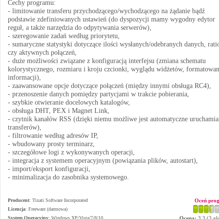
Cechy programu:
- limitowanie transferu przychodzącego/wychodzącego na żądanie bądź
podstawie zdefiniowanych ustawień (do dyspozycji mamy wygodny edytor
reguł, a także narzędzia do odpytywania serwerów),
- szeregowanie zadań według priorytetu,
- sumaryczne statystyki dotyczące ilości wysłanych/odebranych danych, rati
czy aktywnych połączeń,
- duże możliwości związane z konfiguracją interfejsu (zmiana schematu
kolorystycznego, rozmiaru i kroju czcionki, wyglądu widżetów, formatowan
informacji),
- zaawansowane opcje dotyczące połączeń (między innymi obsługa RC4),
- przenoszenie danych pomiędzy partycjami w trakcie pobierania,
- szybkie otwieranie docelowych katalogów,
- obsługa DHT, PEX i Magnet Link,
- czytnik kanałów RSS (dzięki niemu możliwe jest automatyczne uruchamia
transferów),
- filtrowanie według adresów IP,
- wbudowany prosty terminarz,
- szczegółowe logi z wykonywanych operacji,
- integracja z systemem operacyjnym (powiązania plików, autostart),
- import/eksport konfiguracji,
- minimalizacja do zasobnika systemowego.
Producent
:
Tixati Software Incorporated
Oceń pro
Licencja
: Freeware (darmowa)
System Operacyjny
:
Windows XP/Vista/7/8/10
Ocena:
3.3
(
3
gł