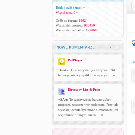
Dodaj swój temat
Więcej tematów
Osób na forum:
1862
Wszystkich postów:
986450
Wszystkich tematów:
172066
PotPlayer
n
~kuśka:
Tnie wszystko jak brzytwa ! Nikt
lepszego nie wymyślił i nie wymyśli ...
Directory List & Print
~AAA:
To rzeczywiście bardzo dobry
program, szczerze wart polecenia. Przy tak
wysokiej ocenie być może niestosowne jest
wspominać o innym, nieco l...