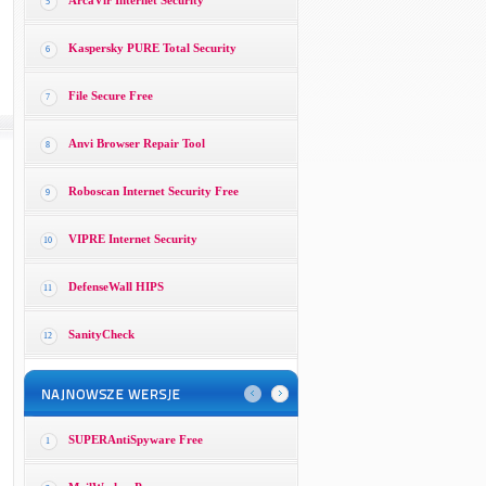
ArcaVir Internet Security
5
Kaspersky PURE Total Security
6
File Secure Free
7
Anvi Browser Repair Tool
8
Roboscan Internet Security Free
9
VIPRE Internet Security
10
DefenseWall HIPS
11
SanityCheck
12
SUPERAntiSpyware Free
1