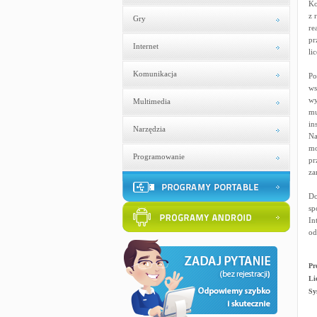
Ko
z 
Gry
re
pr
Internet
li
Komunikacja
Po
ws
wy
Multimedia
mu
in
Narzędzia
Na
mo
Programowanie
pr
za
Do
sp
In
od
Pr
Li
Sy