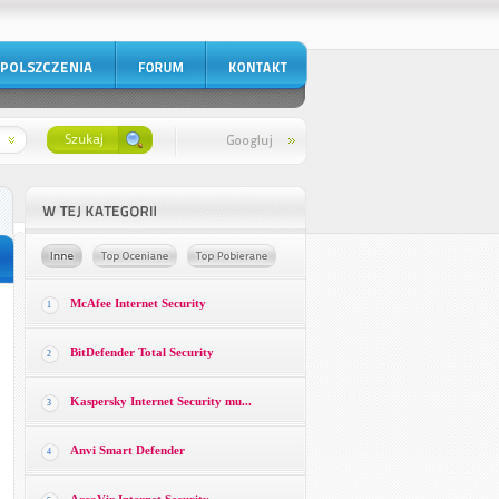
McAfee Internet Security
1
BitDefender Total Security
2
Kaspersky Internet Security mu...
3
Anvi Smart Defender
4