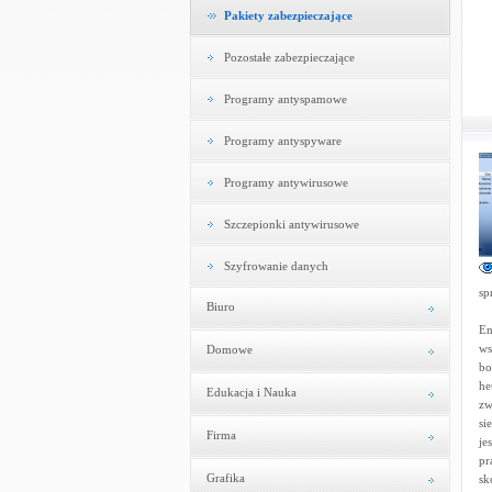
Pakiety zabezpieczające
Pozostałe zabezpieczające
Programy antyspamowe
Programy antyspyware
Programy antywirusowe
Szczepionki antywirusowe
Szyfrowanie danych
sp
Biuro
En
ws
Domowe
bo
he
Edukacja i Nauka
zw
si
Firma
je
pr
Grafika
sk