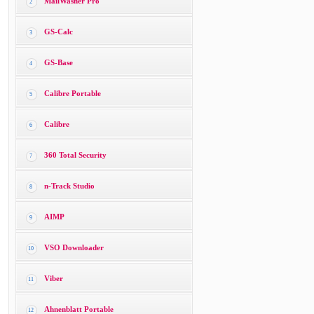
MailWasher Pro
2
GS-Calc
3
GS-Base
4
Calibre Portable
5
Calibre
6
360 Total Security
7
n-Track Studio
8
AIMP
9
VSO Downloader
10
Viber
11
Ahnenblatt Portable
12