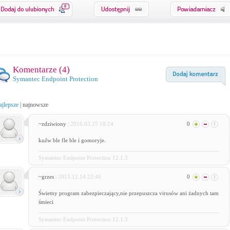
0
Komentarze (
4
)
Symantec Endpoint Protection
ajlepsze
|
najnowsze
~zdziwiony
| 2016.03.25 18:24
0
kuźw ble fle ble i gomoryje.
Symantec Endpoint Protection 12.1.3
~grzes
| 2013.12.14 22:46
0
Świetny program zabezpieczający,nie przepuszcza virusów ani żadnych tam
śmieci
Symantec Endpoint Protection 12.1.3