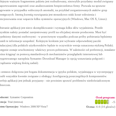
lejnym ważnym fragmentem pakietu jest rozbudowany, niezwykle przydatny moduł związany
raportowaniem zagrożeń oraz analizowaniem bezpieczeństwa firmy. Pozwala na sprawne
agowanie w przypadku widocznych anomalii, na przykład zorganizowanych ataków grup
zestępczych. Istotną kwestią rozwiązania jest stosunkowo niski koszt wdrożenia i
cencjonowania oraz wsparcie kilku systemów operacyjnych (Windows, Mac OS X, Linux).
bieranie aplikacji jest nieco skomplikowanie i wymaga kilku słów wyjaśnienia. Przede
zystkim należy posiadać zarejestrowany profil na oficjalnej stronie producenta. Musi być
pełniony danymi osobowymi - w przeciwnym wypadku podczas próby pobierania będziemy
sieli te informacje uzupełnić. Kolejnym krokiem jest wybranie odpowiedniej paczki
stalacyjnej (dla polskich użytkowników będzie to oczywiście wersja oznaczona etykietą Polish).
stępnie zostaje uruchomiony właściwy proces pobierania. W zależności od preferencji, instalator
żna ściągnąć za pomocą standardowych mechanizmów przeglądarki internetowej lub
zygotowanego narzędzia Symantec Download Manager (z opcją wznawiania połączeń i
rządzania większą ilością zadań).
 zestawu dołączona jest bogata dokumentacja w języku polskim, wyjaśniająca w wyczerpujący
osób wszystkie kwestie związane z obsługą i konfiguracją poszczególnych komponentów.
terfejs aplikacji jest jednak przyjazny - nie powinien sprawić problemów niedoświadczonym
biorcom.
oducent
:
Symantec Corporation
Oceń program:
cencja
: Trial (testowa)
-
/5
stem Operacyjny
:
Windows 2000/XP/Vista/7
Ocena:
4.4
(
14
głosów)