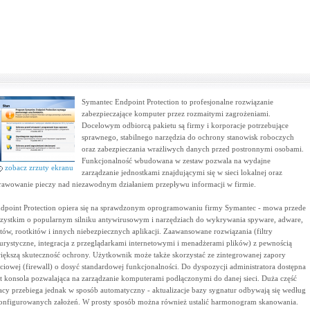
Symantec Endpoint Protection to profesjonalne rozwiązanie
zabezpieczające komputer przez rozmaitymi zagrożeniami.
Docelowym odbiorcą pakietu są firmy i korporacje potrzebujące
sprawnego, stabilnego narzędzia do ochrony stanowisk roboczych
oraz zabezpieczania wrażliwych danych przed postronnymi osobami.
Funkcjonalność wbudowana w zestaw pozwala na wydajne
zobacz zrzuty ekranu
zarządzanie jednostkami znajdującymi się w sieci lokalnej oraz
rawowanie pieczy nad niezawodnym działaniem przepływu informacji w firmie.
dpoint Protection opiera się na sprawdzonym oprogramowaniu firmy Symantec - mowa przede
zystkim o popularnym silniku antywirusowym i narzędziach do wykrywania spyware, adware,
tów, rootkitów i innych niebezpiecznych aplikacji. Zaawansowane rozwiązania (filtry
urystyczne, integracja z przeglądarkami internetowymi i menadżerami plików) z pewnością
iększą skuteczność ochrony. Użytkownik może także skorzystać ze zintegrowanej zapory
eciowej (firewall) o dosyć standardowej funkcjonalności. Do dyspozycji administratora dostępna
st konsola pozwalająca na zarządzanie komputerami podłączonymi do danej sieci. Duża część
acy przebiega jednak w sposób automatyczny - aktualizacje bazy sygnatur odbywają się według
onfigurowanych założeń. W prosty sposób można również ustalić harmonogram skanowania.