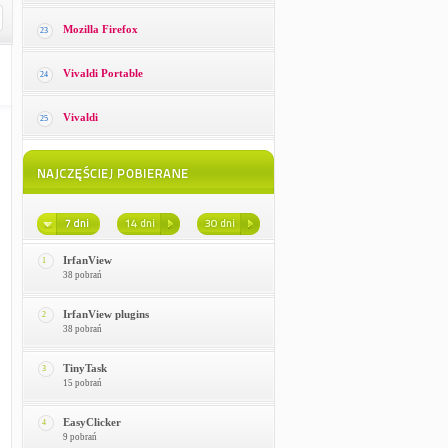
Mozilla Firefox
23
Vivaldi Portable
24
Vivaldi
25
IrfanView
1
38 pobrań
IrfanView plugins
2
38 pobrań
TinyTask
3
15 pobrań
EasyClicker
4
9 pobrań