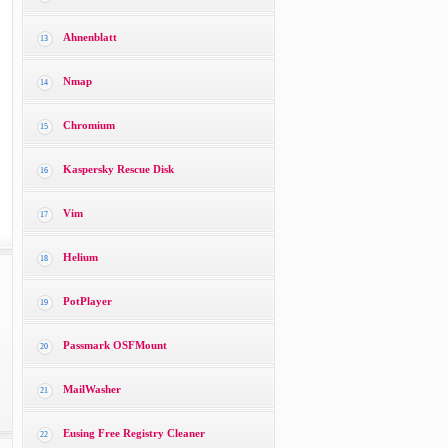
Ahnenblatt
13
Nmap
14
Chromium
15
Kaspersky Rescue Disk
16
Vim
17
Helium
18
PotPlayer
19
Passmark OSFMount
20
MailWasher
21
Eusing Free Registry Cleaner
22