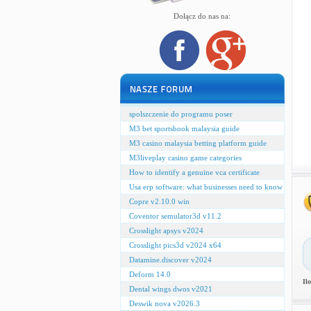
Dołącz do nas na:
spolszczenie do programu poser
M3 bet sportsbook malaysia guide
M3 casino malaysia betting platform guide
M3liveplay casino game categories
How to identify a genuine vca certificate
Usa erp software: what businesses need to know
Copre v2.10.0 win
Coventor semulator3d v11.2
Crosslight apsys v2024
Crosslight pics3d v2024 x64
Datamine.discover v2024
Deform 14.0
Il
Dental wings dwos v2021
Deswik nova v2026.3