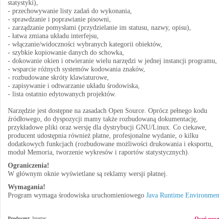
statystyki),
- przechowywanie listy zadań do wykonania,
- sprawdzanie i poprawianie pisowni,
- zarządzanie pomysłami (przydzielanie im statusu, nazwy, opisu),
- łatwa zmiana układu interfejsu,
- włączanie/widoczności wybranych kategorii obiektów,
- szybkie kopiowanie danych do schowka,
- dokowanie okien i otwieranie wielu narzędzi w jednej instancji programu,
- wsparcie różnych systemów kodowania znaków,
- rozbudowane skróty klawiaturowe,
- zapisywanie i odtwarzanie układu środowiska,
- lista ostatnio edytowanych projektów.
Narzędzie jest dostępne na zasadach Open Source. Oprócz pełnego kodu
źródłowego, do dyspozycji mamy także rozbudowaną dokumentację,
przykładowe pliki oraz wersję dla dystrybucji GNU/Linux. Co ciekawe,
producent udostępnia również płatne, profesjonalne wydanie, o kilku
dodatkowych funkcjach (rozbudowane możliwości drukowania i eksportu,
moduł Memoria, tworzenie wykresów i raportów statystycznych).
Ograniczenia!
W głównym oknie wyświetlane są reklamy wersji płatnej.
Wymagania!
Program wymaga środowiska uruchomieniowego
Java Runtime Environmen
Producent
:
Intertec
Oceń pro