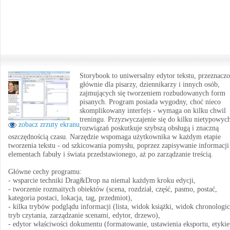
Storybook to uniwersalny edytor tekstu, przeznacz
głównie dla pisarzy, dziennikarzy i innych osób,
zajmujących się tworzeniem rozbudowanych form
pisanych. Program posiada wygodny, choć nieco
skomplikowany interfejs - wymaga on kilku chwil
treningu. Przyzwyczajenie się do kilku nietypowyc
zobacz zrzuty ekranu
rozwiązań poskutkuje szybszą obsługą i znaczną
oszczędnością czasu. Narzędzie wspomaga użytkownika w każdym etapie
tworzenia tekstu - od szkicowania pomysłu, poprzez zapisywanie informacji
elementach fabuły i świata przedstawionego, aż po zarządzanie treścią.
Główne cechy programu:
- wsparcie techniki Drag&Drop na niemal każdym kroku edycji,
- tworzenie rozmaitych obiektów (scena, rozdział, część, pasmo, postać,
kategoria postaci, lokacja, tag, przedmiot),
- kilka trybów podglądu informacji (lista, widok książki, widok chronologic
tryb czytania, zarządzanie scenami, edytor, drzewo),
- edytor właściwości dokumentu (formatowanie, ustawienia eksportu, etykie