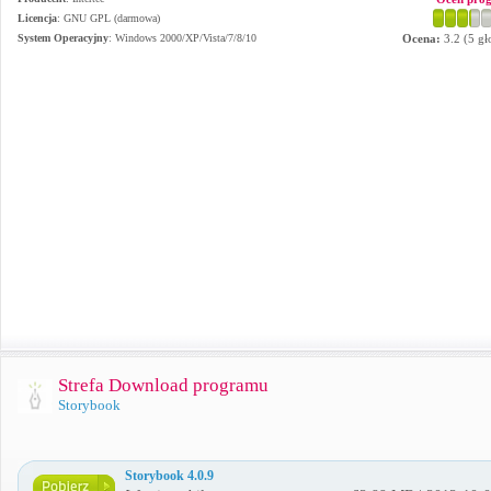
Licencja
: GNU GPL (darmowa)
System Operacyjny
:
Windows 2000/XP/Vista/7/8/10
Ocena:
3.2
(
5
gł
Strefa Download programu
Storybook
Storybook 4.0.9