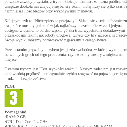
porządne zawody przystało, z trybun kibicuje nam bardzo liczna publiczność
wszędzie dookoła nas znajdują się banery Scani. Tutaj liczy się tylko czas i 
najmniejsza ilość błędów przy wykonywaniu manewru.
Kolejnym tryb to “Niebezpieczne przejazdy”. Składa się z serii niebezpiecz
tras, które musimy pokonać w jak najkrótszym czasie. Pierwsza, i jedyna
dostępna w demie, to bardzo wąska, górska trasa wypełniona dodatkowymi
przeszkodami takimi jak roboty drogowe, turyści czy tiry jadące z naprzeci
Swoje wyniki możemy porównywać z graczami z całego świata.
Przedostatnim grywalnym trybem jest jazda swobodna, w której wykonujem
co w innych grach od tego producenta, czyli wozimy towary z miejsca na
miejsce.
Ostatnim trybem jest “Test szybkości reakcji”. Naszym zadaniem jest rozwi
odpowiednią prędkość i maksymalnie szybko reagować na pojawiające się n
drodze niebezpieczeństwa.
PEGI:
Wymagania!
•RAM: 2 GB
•CPU: Dual Core 2.4 GHz
•GRAFIKA: GeForce 7600 GT lub Radeon x1650 256 MB VRAM