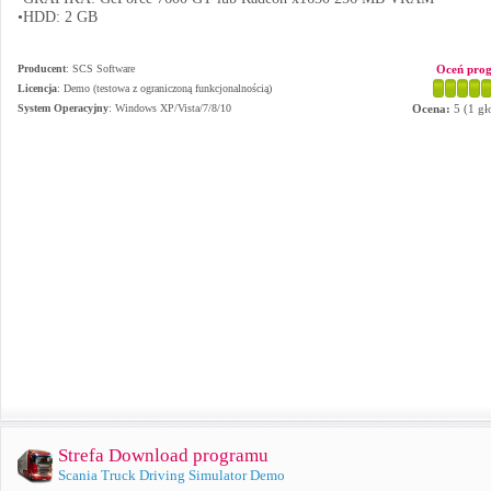
•HDD: 2 GB
Producent
:
SCS Software
Oceń pro
Licencja
: Demo (testowa z ograniczoną funkcjonalnością)
System Operacyjny
:
Windows XP/Vista/7/8/10
Ocena:
5
(
1
gł
Strefa Download programu
Scania Truck Driving Simulator Demo