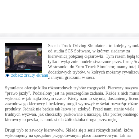
Scania Truck Driving Simulator - to kolejny symul
od studia SCS Software, w którym siadamy za
kierownicą potężnej ciężarówki. Tym razem będą t
tylko i wyłącznie modele stworzone przez firmę Sc
W stosunku do Euro Truck Simulator, mamy tutaj k
dodatkowych trybów, w których możemy rywalizo
zobacz zrzuty ekranu
z innymi graczami w sieci.
Symulator oferuje kilka różnorodnych trybów rozgrywki. Pierwszy nazywa 
“prawo jazdy”. Podzielony jest na poszczególne zadania. Każde z nich mus
wykonać w jak najkrótszym czasie. Kiedy nam to się uda, dostaniemy licenc
zawodowego kierowcy i będziemy mogli wyruszyć w świat rozwożąc różne
produkty. Jednak nie będzie tak łatwo jej zdobyć. Przed nami stanie wiele
trudnych wyzwań, jak chociażby parkowane z naczepą. Dla profesjonalnego
kierowcy to pestka, natomiast dla żółtodzioba droga przez mękę.
Drugi tryb to zawody kierowców. Składa się z serii różnych zadań, które
wykonujemy na specjalnie przygotowanym placu manewrowym. Jak na