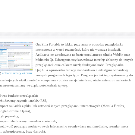
QupZilla Portable to lekka, przyjazna w obsłudze przeglądarka
internetowa w wersji przenośnej, która nie wymaga instalacji.
Aplikacja jest zbudowana na bazie popularnego silnika WebKit oraz
biblioteki Qt. Udostępnia użytkownikowi interfejs zbliżony do innych
przeglądarek oraz całkiem niezłą funkcjonalność. Przeglądarka
QupZilla wprowadza funkcje standardowo niedostępne w bardziej
zobacz zrzuty ekranu
znanych programach tego typu. Program jest także przystosowany do
czątkujących użytkowników komputera - polska wersja interfejsu, otwieranie stron na kartach
az prostota zmiany wyglądu potwierdzają tą tezę.
ówne funkcje przeglądarki:
wbudowany czytnik kanałów RSS,
import zakładek z pliku lub ustawień innych przeglądarek internetowych (Mozilla Firefox,
ogle Chrome, Opera),
tryb prywatny,
dosyć rozbudowany menadżer ciasteczek,
możliwość podglądu podstawowych informacji o stronie (dane multimedialne, rozmiar, meta
gi, zabezpieczenia, bazy danych),