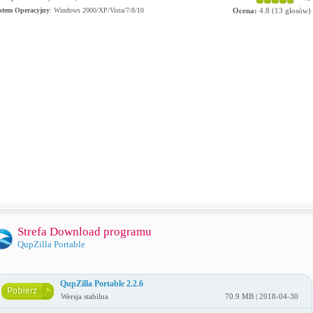
stem Operacyjny
:
Windows 2000/XP/Vista/7/8/10
Ocena:
4.8
(
13
głosów)
Strefa Download programu
QupZilla Portable
QupZilla Portable 2.2.6
Wersja stabilna
70.9 MB | 2018-04-30