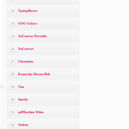
TypingMaster
13
GOG Galaxy
14
XnConvert Portable
15
XnConvert
16
Chromium
17
Kaspersky Rescue Disk
18
Vim
19
Spotify
20
pdfMachine White
21
Todoist
22