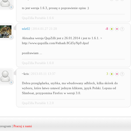
to jest wersja 1.6.3, proszę o poprawienie opisu :)
QupZilla Portable 1.6.6
tele02
| 2014.01.27 21:28
-8
Aktualna wersja QupZilli jest z 26.01.2014 i jest to 1.6.1. >
http://www.qupzilla.com/#sthash.8Cd5yNp9.dpuf
pozdrawiam ...
QupZilla Portable 1.6.0
~kris
| 2013.03.11 13:37
3
Dobra przeglądarka, szybka, ma wbudowany adblock, kilka skórek do
wyboru, które łatwo ustawić jednym klikiem, język Polski. Lepsza od
Slimboat, przypomina Firefox w wersji 3.0.
QupZilla Portable 1.2.0
program
|
Pracuj z nami