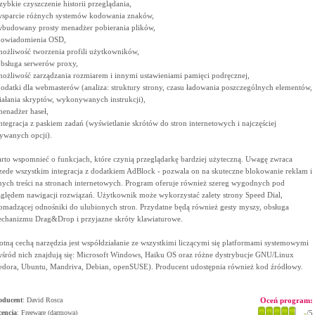
szybkie czyszczenie historii przeglądania,
wsparcie różnych systemów kodowania znaków,
wbudowany prosty menadżer pobierania plików,
powiadomienia OSD,
możliwość tworzenia profili użytkowników,
obsługa serwerów proxy,
możliwość zarządzania rozmiarem i innymi ustawieniami pamięci podręcznej,
dodatki dla webmasterów (analiza: struktury strony, czasu ładowania poszczególnych elementów,
iałania skryptów, wykonywanych instrukcji),
menadżer haseł,
integracja z paskiem zadań (wyświetlanie skrótów do stron internetowych i najczęściej
ywanych opcji).
rto wspomnieć o funkcjach, które czynią przeglądarkę bardziej użyteczną. Uwagę zwraca
zede wszystkim integracja z dodatkiem AdBlock - pozwala on na skuteczne blokowanie reklam i
nych treści na stronach internetowych. Program oferuje również szereg wygodnych pod
ględem nawigacji rozwiązań. Użytkownik może wykorzystać zalety strony Speed Dial,
omadzącej odnośniki do ulubionych stron. Przydatne będą również gesty myszy, obsługa
chanizmu Drag&Drop i przyjazne skróty klawiaturowe.
totną cechą narzędzia jest współdziałanie ze wszystkimi liczącymi się platformami systemowymi
wśród nich znajdują się: Microsoft Windows, Haiku OS oraz różne dystrybucje GNU/Linux
edora, Ubuntu, Mandriva, Debian, openSUSE). Producent udostępnia również kod źródłowy.
oducent
:
David Rosca
Oceń program:
cencja
: Freeware (darmowa)
-
/5