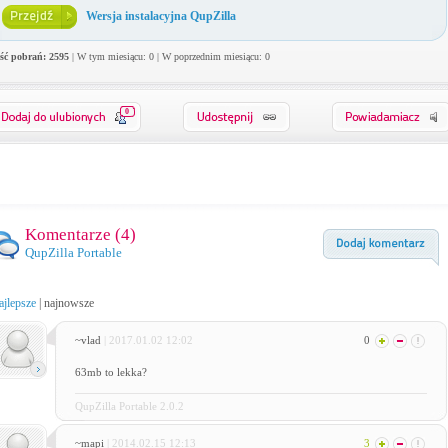
Wersja instalacyjna QupZilla
ość pobrań: 2595
| W tym miesiącu: 0 | W poprzednim miesiącu: 0
0
Komentarze (
4
)
QupZilla Portable
ajlepsze
|
najnowsze
~vlad
| 2017.01.02 12:02
0
63mb to lekka?
QupZilla Portable 2.0.2
~mapi
| 2014.02.15 12:13
3