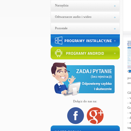
Narzędzia
Odtwarzacze audio i wideo
Pozostałe
po
or
Gł
- 
Dołącz do nas na:
- 
Go
- 
- 
- 
ta