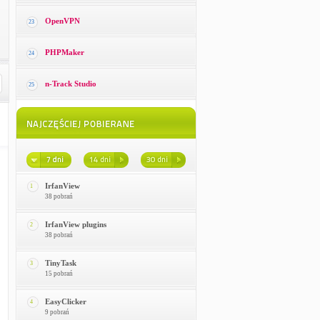
OpenVPN
23
PHPMaker
24
n-Track Studio
25
IrfanView
1
38 pobrań
IrfanView plugins
2
38 pobrań
TinyTask
3
15 pobrań
EasyClicker
4
9 pobrań