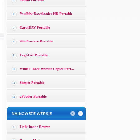
Tonido Portable
5
YouTube Downloader HD Portable
6
CarotDAV Portable
7
SlimBrowser Portable
8
EagleGet Portable
9
WinHTTrack Website Copier Port...
10
Slimjet Portable
11
gPodder Portable
12
Light Image Resizer
1