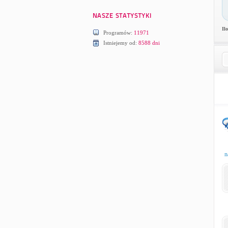
Il
Programów:
11971
Istniejemy od:
8588 dni
n