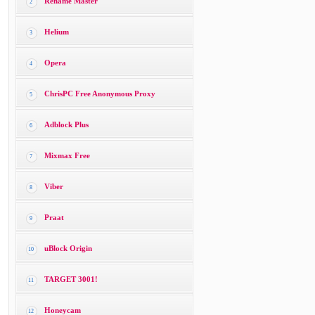
Rename Master
2
Helium
3
Opera
4
ChrisPC Free Anonymous Proxy
5
Adblock Plus
6
Mixmax Free
7
Viber
8
Praat
9
uBlock Origin
10
TARGET 3001!
11
Honeycam
12