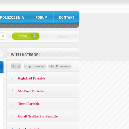
Rightload Portable
1
SlimBoat Portable
2
Tixati Portable
3
Gmail Notifier Pro Portable
4