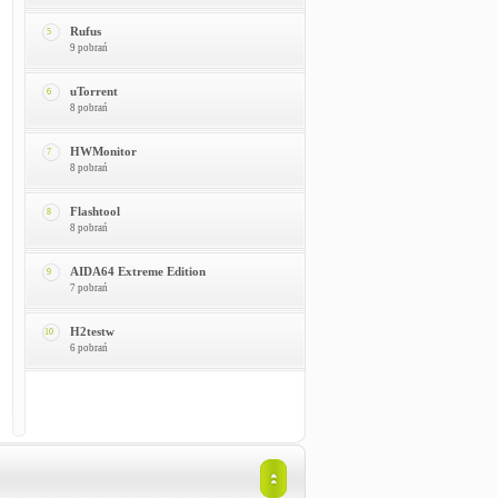
Rufus
5
9 pobrań
uTorrent
6
8 pobrań
HWMonitor
7
8 pobrań
Flashtool
8
8 pobrań
AIDA64 Extreme Edition
9
7 pobrań
H2testw
10
6 pobrań