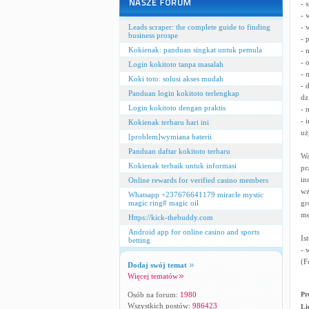
- 
- 
Leads scraper: the complete guide to finding
- 
business prospe
- 
Kokienak: panduan singkat untuk pemula
- 
- 
Login kokitoto tanpa masalah
- 
Koki toto: solusi akses mudah
- 
Panduan login kokitoto terlengkap
dz
Login kokitoto dengan praktis
- 
- 
Kokienak terbaru hari ini
uż
[problem]wymiana baterii
Panduan daftar kokitoto terbaru
Wa
Kokienak terbaik untuk informasi
pr
in
Online rewards for verified casino members
wz
Whatsapp +237676641179 miracle mystic
magic ring# magic oil
gr
me
Https://kick-thebuddy.com
Android app for online casino and sports
Is
betting
- 
(F
Dodaj swój temat
Więcej tematów
Osób na forum:
1980
Pr
Wszystkich postów:
986423
Li