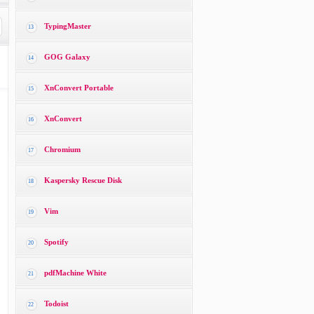
TypingMaster
13
GOG Galaxy
14
XnConvert Portable
15
XnConvert
16
Chromium
17
Kaspersky Rescue Disk
18
Vim
19
Spotify
20
pdfMachine White
21
Todoist
22