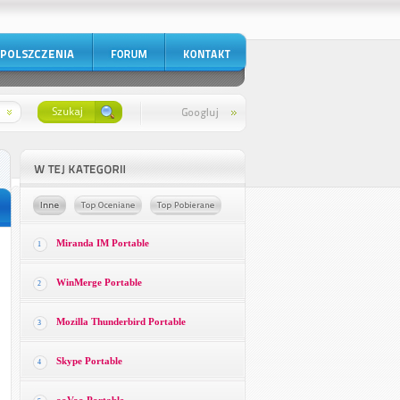
Miranda IM Portable
1
WinMerge Portable
2
Mozilla Thunderbird Portable
3
Skype Portable
4