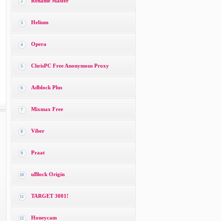
Rename Master
2
Helium
3
Opera
4
ChrisPC Free Anonymous Proxy
5
Adblock Plus
6
Mixmax Free
7
Viber
8
Praat
9
uBlock Origin
10
TARGET 3001!
11
Honeycam
12