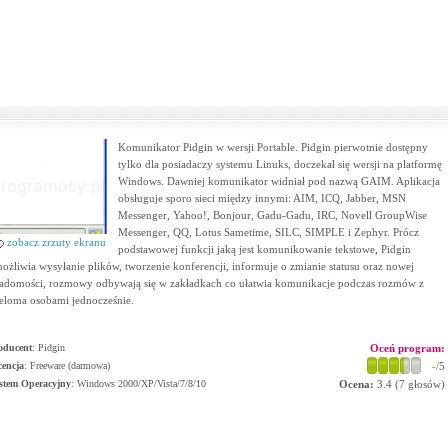
Komunikator Pidgin w wersji Portable. Pidgin pierwotnie dostępny
tylko dla posiadaczy systemu Linuks, doczekał się wersji na platformę
Windows. Dawniej komunikator widniał pod nazwą GAIM. Aplikacja
obsługuje sporo sieci między innymi: AIM, ICQ, Jabber, MSN
Messenger, Yahoo!, Bonjour, Gadu-Gadu, IRC, Novell GroupWise
Messenger, QQ, Lotus Sametime, SILC, SIMPLE i Zephyr. Prócz
zobacz zrzuty ekranu
podstawowej funkcji jaką jest komunikowanie tekstowe, Pidgin
ożliwia wysyłanie plików, tworzenie konferencji, informuje o zmianie statusu oraz nowej
adomości, rozmowy odbywają się w zakładkach co ułatwia komunikacje podczas rozmów z
eloma osobami jednocześnie.
oducent
:
Pidgin
Oceń program:
cencja
: Freeware (darmowa)
-
/5
stem Operacyjny
:
Windows 2000/XP/Vista/7/8/10
Ocena:
3.4
(
7
głosów)