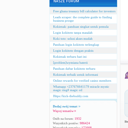
Free ghana treasury bill calculator for investors
Leads scraper: the complete guide to finding
business prospe
Kokienak: panduan singkat untuk pemula
Login kokitoto tanpa masalah
Koki toto: solusi akses mudah
Panduan login kokitoto terlengkap
Login kokitoto dengan praktis
Kokienak terbaru hari ini
[problem]wymiana baterii
Panduan daftar kokitoto terbaru
Kokienak terbaik untuk informasi
Online rewards for verified casino members
Whatsapp +237676641179 miracle mystic
magic ring# magic oil
Https://kick-thebuddy.com
Dodaj swój temat
Więcej tematów
Osób na forum:
1932
Il
Wszystkich postów:
986424
Wszystkich tematów:
172008