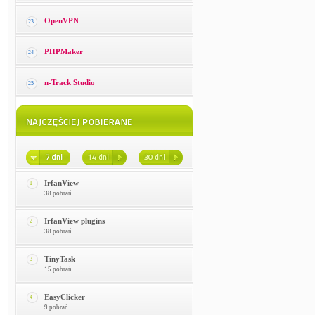
OpenVPN
23
PHPMaker
24
n-Track Studio
25
IrfanView
1
38 pobrań
IrfanView plugins
2
38 pobrań
TinyTask
3
15 pobrań
EasyClicker
4
9 pobrań