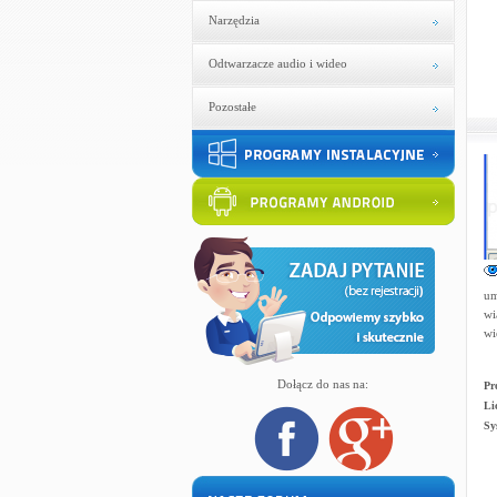
Narzędzia
Odtwarzacze audio i wideo
Pozostałe
um
wi
wi
Dołącz do nas na:
Pr
Li
Sy