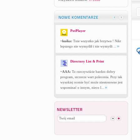
PotPlayer
~kuśka:
Tnie wszystko jak brzytwa ! Nikt
lepszego nie wymyślił i nie wymyśli ...
Directory List & Print
~AAA:
To rzeczywiście bardzo dobry
program, szczerze wart polecenia. Przy tak
wysokiej ocenie być może niestosowne jest
wspominać o innym, nieco l...