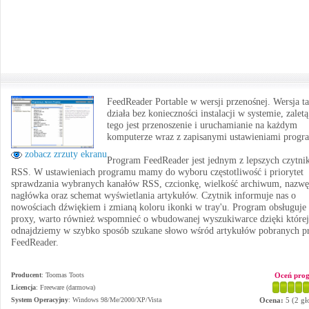
FeedReader Portable w wersji przenośnej. Wersja ta
działa bez konieczności instalacji w systemie, zaletą
tego jest przenoszenie i uruchamianie na każdym
komputerze wraz z zapisanymi ustawieniami progr
zobacz zrzuty ekranu
Program FeedReader jest jednym z lepszych czytn
RSS. W ustawieniach programu mamy do wyboru częstotliwość i priorytet
sprawdzania wybranych kanałów RSS, czcionkę, wielkość archiwum, nazwę
nagłówka oraz schemat wyświetlania artykułów. Czytnik informuje nas o
nowościach dźwiękiem i zmianą koloru ikonki w tray'u. Program obsługuje
proxy, warto również wspomnieć o wbudowanej wyszukiwarce dzięki której
odnajdziemy w szybko sposób szukane słowo wśród artykułów pobranych p
FeedReader.
Producent
:
Toomas Toots
Oceń pro
Licencja
: Freeware (darmowa)
System Operacyjny
:
Windows 98/Me/2000/XP/Vista
Ocena:
5
(
2
gł