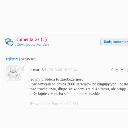
Komentarze (
1
)
JDownloader Portable
najlepsze
|
najnowsze
~smart 3d
| 2013.06.18 09:44
0
jedyny problem to zasobożerność
ilość wtyczek to chyba 2000 serwisów hostingujących update
tego trochę trwa, długo się włącza żre dużo ramu, ale ściąga
dość fajnie z captcha sobie nie radzi zwykle
JDownloader Portable 0.9.581