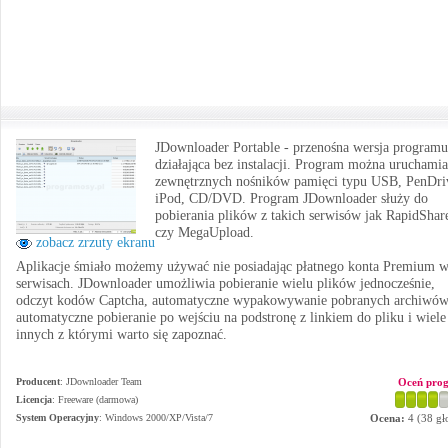
JDownloader Portable - przenośna wersja programu
działająca bez instalacji. Program można uruchamia
zewnętrznych nośników pamięci typu USB, PenDri
iPod, CD/DVD. Program JDownloader służy do
pobierania plików z takich serwisów jak RapidShar
czy MegaUpload.
zobacz zrzuty ekranu
Aplikacje śmiało możemy używać nie posiadając płatnego konta Premium 
serwisach. JDownloader umożliwia pobieranie wielu plików jednocześnie,
odczyt kodów Captcha, automatyczne wypakowywanie pobranych archiwów
automatyczne pobieranie po wejściu na podstronę z linkiem do pliku i wiele
innych z którymi warto się zapoznać.
Producent
:
JDownloader Team
Oceń pro
Licencja
: Freeware (darmowa)
System Operacyjny
:
Windows 2000/XP/Vista/7
Ocena:
4
(
38
gł